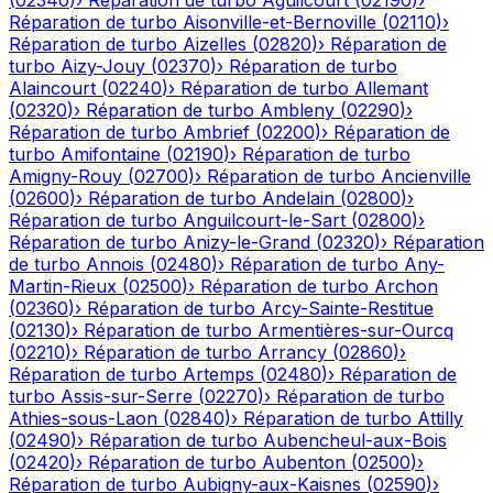
(
02340
)
›
Réparation de turbo
Aguilcourt
(
02190
)
›
Réparation de turbo
Aisonville-et-Bernoville
(
02110
)
›
Réparation de turbo
Aizelles
(
02820
)
›
Réparation de
turbo
Aizy-Jouy
(
02370
)
›
Réparation de turbo
Alaincourt
(
02240
)
›
Réparation de turbo
Allemant
(
02320
)
›
Réparation de turbo
Ambleny
(
02290
)
›
Réparation de turbo
Ambrief
(
02200
)
›
Réparation de
turbo
Amifontaine
(
02190
)
›
Réparation de turbo
Amigny-Rouy
(
02700
)
›
Réparation de turbo
Ancienville
(
02600
)
›
Réparation de turbo
Andelain
(
02800
)
›
Réparation de turbo
Anguilcourt-le-Sart
(
02800
)
›
Réparation de turbo
Anizy-le-Grand
(
02320
)
›
Réparation
de turbo
Annois
(
02480
)
›
Réparation de turbo
Any-
Martin-Rieux
(
02500
)
›
Réparation de turbo
Archon
(
02360
)
›
Réparation de turbo
Arcy-Sainte-Restitue
(
02130
)
›
Réparation de turbo
Armentières-sur-Ourcq
(
02210
)
›
Réparation de turbo
Arrancy
(
02860
)
›
Réparation de turbo
Artemps
(
02480
)
›
Réparation de
turbo
Assis-sur-Serre
(
02270
)
›
Réparation de turbo
Athies-sous-Laon
(
02840
)
›
Réparation de turbo
Attilly
(
02490
)
›
Réparation de turbo
Aubencheul-aux-Bois
(
02420
)
›
Réparation de turbo
Aubenton
(
02500
)
›
Réparation de turbo
Aubigny-aux-Kaisnes
(
02590
)
›