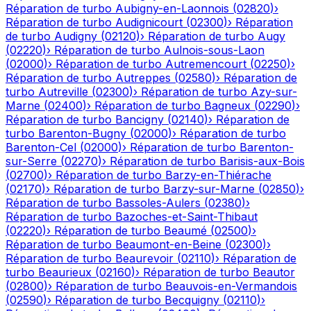
Réparation de turbo
Aubigny-en-Laonnois
(
02820
)
›
Réparation de turbo
Audignicourt
(
02300
)
›
Réparation
de turbo
Audigny
(
02120
)
›
Réparation de turbo
Augy
(
02220
)
›
Réparation de turbo
Aulnois-sous-Laon
(
02000
)
›
Réparation de turbo
Autremencourt
(
02250
)
›
Réparation de turbo
Autreppes
(
02580
)
›
Réparation de
turbo
Autreville
(
02300
)
›
Réparation de turbo
Azy-sur-
Marne
(
02400
)
›
Réparation de turbo
Bagneux
(
02290
)
›
Réparation de turbo
Bancigny
(
02140
)
›
Réparation de
turbo
Barenton-Bugny
(
02000
)
›
Réparation de turbo
Barenton-Cel
(
02000
)
›
Réparation de turbo
Barenton-
sur-Serre
(
02270
)
›
Réparation de turbo
Barisis-aux-Bois
(
02700
)
›
Réparation de turbo
Barzy-en-Thiérache
(
02170
)
›
Réparation de turbo
Barzy-sur-Marne
(
02850
)
›
Réparation de turbo
Bassoles-Aulers
(
02380
)
›
Réparation de turbo
Bazoches-et-Saint-Thibaut
(
02220
)
›
Réparation de turbo
Beaumé
(
02500
)
›
Réparation de turbo
Beaumont-en-Beine
(
02300
)
›
Réparation de turbo
Beaurevoir
(
02110
)
›
Réparation de
turbo
Beaurieux
(
02160
)
›
Réparation de turbo
Beautor
(
02800
)
›
Réparation de turbo
Beauvois-en-Vermandois
(
02590
)
›
Réparation de turbo
Becquigny
(
02110
)
›