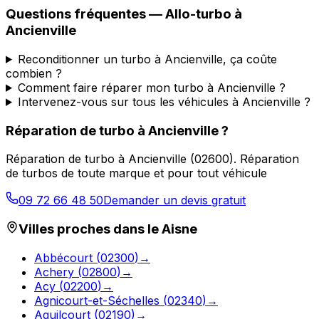
Questions fréquentes —
Allo-turbo
à
Ancienville
Reconditionner un turbo à Ancienville, ça coûte
combien ?
Comment faire réparer mon turbo à Ancienville ?
Intervenez-vous sur tous les véhicules à Ancienville ?
Réparation de turbo
à
Ancienville
?
Réparation de turbo
à
Ancienville
(
02600
).
Réparation
de turbos de toute marque et pour tout véhicule
09 72 66 48 50
Demander un devis gratuit
Villes proches dans le
Aisne
Abbécourt
(
02300
)
→
Achery
(
02800
)
→
Acy
(
02200
)
→
Agnicourt-et-Séchelles
(
02340
)
→
Aguilcourt
(
02190
)
→