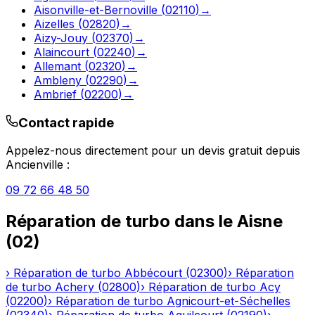
Aisonville-et-Bernoville
(
02110
)
→
Aizelles
(
02820
)
→
Aizy-Jouy
(
02370
)
→
Alaincourt
(
02240
)
→
Allemant
(
02320
)
→
Ambleny
(
02290
)
→
Ambrief
(
02200
)
→
Contact rapide
Appelez-nous directement pour un devis gratuit depuis
Ancienville
:
09 72 66 48 50
Réparation de turbo
dans le
Aisne
(
02
)
›
Réparation de turbo
Abbécourt
(
02300
)
›
Réparation
de turbo
Achery
(
02800
)
›
Réparation de turbo
Acy
(
02200
)
›
Réparation de turbo
Agnicourt-et-Séchelles