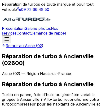
Réparation de turbos de toute marque et pour tout
véhicule
09 72 66 48 50
Présentation
Galerie photos
Nos
services
Contact
Demande de rappel
Retour au
Aisne
(
02
)
Réparation de turbo à Ancienville
(02600)
Aisne
(
02
) — Région
Hauts-de-France
Réparation de turbo
à
Ancienville
Turbo en panne, fuite d'huile ou géométrie variable
grippée à Ancienville ? Allo-turbo reconditionne votre
turbocompresseur pour les habitants de Ancienville et