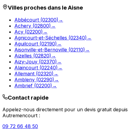
Villes proches dans le
Aisne
Abbécourt
(
02300
)
→
Achery
(
02800
)
→
Acy
(
02200
)
→
Agnicourt-et-Séchelles
(
02340
)
→
Aguilcourt
(
02190
)
→
Aisonville-et-Bernoville
(
02110
)
→
Aizelles
(
02820
)
→
Aizy-Jouy
(
02370
)
→
Alaincourt
(
02240
)
→
Allemant
(
02320
)
→
Ambleny
(
02290
)
→
Ambrief
(
02200
)
→
Contact rapide
Appelez-nous directement pour un devis gratuit depuis
Autremencourt
:
09 72 66 48 50