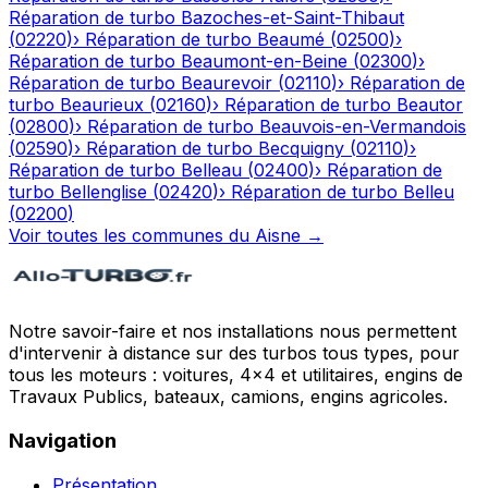
Réparation de turbo
Bazoches-et-Saint-Thibaut
(
02220
)
›
Réparation de turbo
Beaumé
(
02500
)
›
Réparation de turbo
Beaumont-en-Beine
(
02300
)
›
Réparation de turbo
Beaurevoir
(
02110
)
›
Réparation de
turbo
Beaurieux
(
02160
)
›
Réparation de turbo
Beautor
(
02800
)
›
Réparation de turbo
Beauvois-en-Vermandois
(
02590
)
›
Réparation de turbo
Becquigny
(
02110
)
›
Réparation de turbo
Belleau
(
02400
)
›
Réparation de
turbo
Bellenglise
(
02420
)
›
Réparation de turbo
Belleu
(
02200
)
Voir toutes les communes du
Aisne
→
Notre savoir-faire et nos installations nous permettent
d'intervenir à distance sur des turbos tous types, pour
tous les moteurs : voitures, 4x4 et utilitaires, engins de
Travaux Publics, bateaux, camions, engins agricoles.
Navigation
Présentation