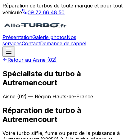
Réparation de turbos de toute marque et pour tout
véhicule
09 72 66 48 50
Présentation
Galerie photos
Nos
services
Contact
Demande de rappel
Retour au
Aisne
(
02
)
Spécialiste du turbo à
Autremencourt
Aisne
(
02
) — Région
Hauts-de-France
Réparation de turbo
à
Autremencourt
Votre turbo siffle, fume ou perd de la puissance à