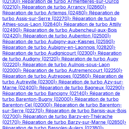
(
02130
)
›
Réparation de turbo
Armentières-sur-Ourcq
(
02210
)
›
Réparation de turbo
Arrancy
(
02860
)
›
Réparation de turbo
Artemps
(
02480
)
›
Réparation de
turbo
Assis-sur-Serre
(
02270
)
›
Réparation de turbo
Athies-sous-Laon
(
02840
)
›
Réparation de turbo
Attilly
(
02490
)
›
Réparation de turbo
Aubencheul-aux-Bois
(
02420
)
›
Réparation de turbo
Aubenton
(
02500
)
›
Réparation de turbo
Aubigny-aux-Kaisnes
(
02590
)
›
Réparation de turbo
Aubigny-en-Laonnois
(
02820
)
›
Réparation de turbo
Audignicourt
(
02300
)
›
Réparation
de turbo
Audigny
(
02120
)
›
Réparation de turbo
Augy
(
02220
)
›
Réparation de turbo
Aulnois-sous-Laon
(
02000
)
›
Réparation de turbo
Autremencourt
(
02250
)
›
Réparation de turbo
Autreppes
(
02580
)
›
Réparation de
turbo
Autreville
(
02300
)
›
Réparation de turbo
Azy-sur-
Marne
(
02400
)
›
Réparation de turbo
Bagneux
(
02290
)
›
Réparation de turbo
Bancigny
(
02140
)
›
Réparation de
turbo
Barenton-Bugny
(
02000
)
›
Réparation de turbo
Barenton-Cel
(
02000
)
›
Réparation de turbo
Barenton-
sur-Serre
(
02270
)
›
Réparation de turbo
Barisis-aux-Bois
(
02700
)
›
Réparation de turbo
Barzy-en-Thiérache
(
02170
)
›
Réparation de turbo
Barzy-sur-Marne
(
02850
)
›
Réparation de turbo
Bassoles-Aulers
(
02380
)
›