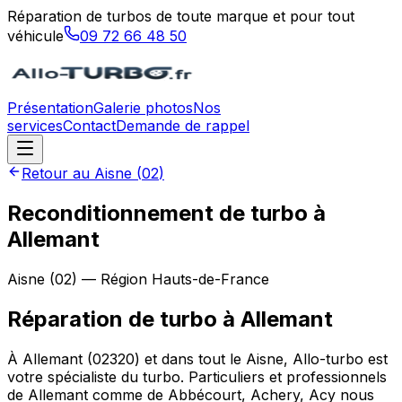
Réparation de turbos de toute marque et pour tout
véhicule
09 72 66 48 50
Présentation
Galerie photos
Nos
services
Contact
Demande de rappel
Retour au
Aisne
(
02
)
Reconditionnement de turbo à
Allemant
Aisne
(
02
) — Région
Hauts-de-France
Réparation de turbo
à
Allemant
À Allemant (02320) et dans tout le Aisne, Allo-turbo est
votre spécialiste du turbo. Particuliers et professionnels
de Allemant comme de Abbécourt, Achery, Acy nous