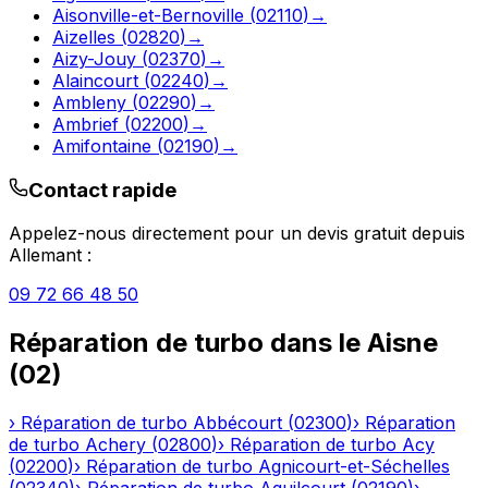
Aisonville-et-Bernoville
(
02110
)
→
Aizelles
(
02820
)
→
Aizy-Jouy
(
02370
)
→
Alaincourt
(
02240
)
→
Ambleny
(
02290
)
→
Ambrief
(
02200
)
→
Amifontaine
(
02190
)
→
Contact rapide
Appelez-nous directement pour un devis gratuit depuis
Allemant
:
09 72 66 48 50
Réparation de turbo
dans le
Aisne
(
02
)
›
Réparation de turbo
Abbécourt
(
02300
)
›
Réparation
de turbo
Achery
(
02800
)
›
Réparation de turbo
Acy
(
02200
)
›
Réparation de turbo
Agnicourt-et-Séchelles