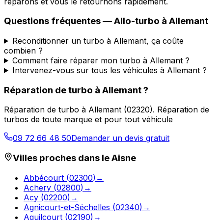
réparons et vous le retournons rapidement.
Questions fréquentes —
Allo-turbo
à
Allemant
Reconditionner un turbo à Allemant, ça coûte
combien ?
Comment faire réparer mon turbo à Allemant ?
Intervenez-vous sur tous les véhicules à Allemant ?
Réparation de turbo
à
Allemant
?
Réparation de turbo
à
Allemant
(
02320
).
Réparation de
turbos de toute marque et pour tout véhicule
09 72 66 48 50
Demander un devis gratuit
Villes proches dans le
Aisne
Abbécourt
(
02300
)
→
Achery
(
02800
)
→
Acy
(
02200
)
→
Agnicourt-et-Séchelles
(
02340
)
→
Aguilcourt
(
02190
)
→