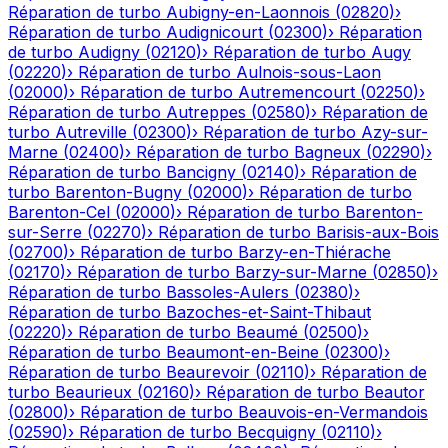
Réparation de turbo
Aubigny-en-Laonnois
(
02820
)
›
Réparation de turbo
Audignicourt
(
02300
)
›
Réparation
de turbo
Audigny
(
02120
)
›
Réparation de turbo
Augy
(
02220
)
›
Réparation de turbo
Aulnois-sous-Laon
(
02000
)
›
Réparation de turbo
Autremencourt
(
02250
)
›
Réparation de turbo
Autreppes
(
02580
)
›
Réparation de
turbo
Autreville
(
02300
)
›
Réparation de turbo
Azy-sur-
Marne
(
02400
)
›
Réparation de turbo
Bagneux
(
02290
)
›
Réparation de turbo
Bancigny
(
02140
)
›
Réparation de
turbo
Barenton-Bugny
(
02000
)
›
Réparation de turbo
Barenton-Cel
(
02000
)
›
Réparation de turbo
Barenton-
sur-Serre
(
02270
)
›
Réparation de turbo
Barisis-aux-Bois
(
02700
)
›
Réparation de turbo
Barzy-en-Thiérache
(
02170
)
›
Réparation de turbo
Barzy-sur-Marne
(
02850
)
›
Réparation de turbo
Bassoles-Aulers
(
02380
)
›
Réparation de turbo
Bazoches-et-Saint-Thibaut
(
02220
)
›
Réparation de turbo
Beaumé
(
02500
)
›
Réparation de turbo
Beaumont-en-Beine
(
02300
)
›
Réparation de turbo
Beaurevoir
(
02110
)
›
Réparation de
turbo
Beaurieux
(
02160
)
›
Réparation de turbo
Beautor
(
02800
)
›
Réparation de turbo
Beauvois-en-Vermandois
(
02590
)
›
Réparation de turbo
Becquigny
(
02110
)
›