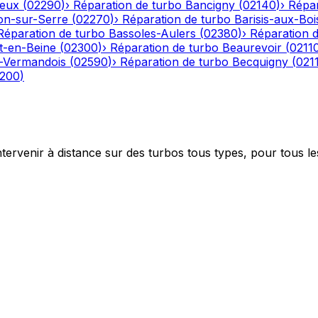
eux
(
02290
)
›
Réparation de turbo
Bancigny
(
02140
)
›
Répar
on-sur-Serre
(
02270
)
›
Réparation de turbo
Barisis-aux-Boi
Réparation de turbo
Bassoles-Aulers
(
02380
)
›
Réparation 
-en-Beine
(
02300
)
›
Réparation de turbo
Beaurevoir
(
0211
-Vermandois
(
02590
)
›
Réparation de turbo
Becquigny
(
021
200
)
ntervenir à distance sur des turbos tous types, pour tous le