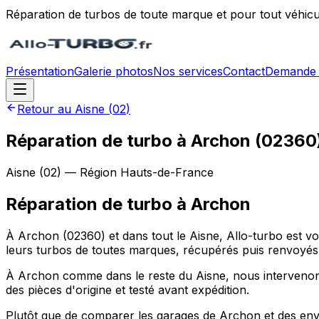
Réparation de turbos de toute marque et pour tout véhicu
Présentation
Galerie photos
Nos services
Contact
Demande 
Retour au
Aisne
(
02
)
Réparation de turbo à Archon (02360
Aisne
(
02
) — Région
Hauts-de-France
Réparation de turbo
à
Archon
À Archon (02360) et dans tout le Aisne, Allo-turbo est v
leurs turbos de toutes marques, récupérés puis renvoyés
À Archon comme dans le reste du Aisne, nous intervenons s
des pièces d'origine et testé avant expédition.
Plutôt que de comparer les garages de Archon et des envir