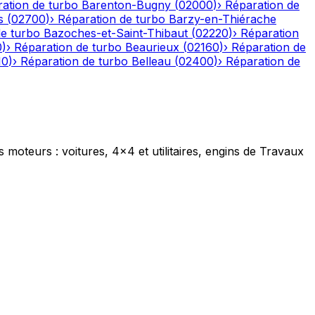
ation de turbo
Barenton-Bugny
(
02000
)
›
Réparation de
s
(
02700
)
›
Réparation de turbo
Barzy-en-Thiérache
de turbo
Bazoches-et-Saint-Thibaut
(
02220
)
›
Réparation
0
)
›
Réparation de turbo
Beaurieux
(
02160
)
›
Réparation de
10
)
›
Réparation de turbo
Belleau
(
02400
)
›
Réparation de
s moteurs : voitures, 4x4 et utilitaires, engins de Travaux