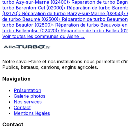
turbo
Azy-sur-Marne
(
02400
)
›
Réparation de turbo
Bagn
turbo
Barenton-Cel
(
02000
)
›
Réparation de turbo
Barent
(
02170
)
›
Réparation de turbo
Barzy-sur-Marne
(
02850
)
›
de turbo
Beaumé
(
02500
)
›
Réparation de turbo
Beaumont
turbo
Beautor
(
02800
)
›
Réparation de turbo
Beauvois-en
turbo
Bellenglise
(
02420
)
›
Réparation de turbo
Belleu
(
02
Voir toutes les communes du
Aisne
→
Notre savoir-faire et nos installations nous permettent d'i
Publics, bateaux, camions, engins agricoles.
Navigation
Présentation
Galerie photos
Nos services
Contact
Mentions légales
Contact