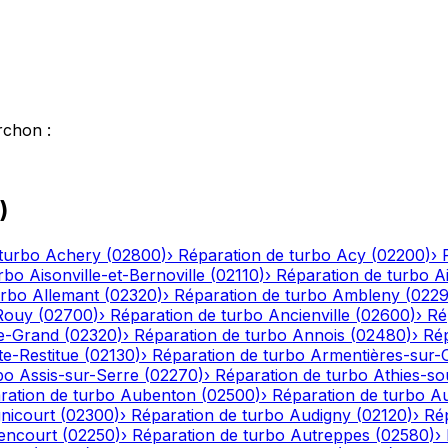
rchon
:
)
turbo
Achery
(
02800
)
›
Réparation de turbo
Acy
(
02200
)
›
rbo
Aisonville-et-Bernoville
(
02110
)
›
Réparation de turbo
A
urbo
Allemant
(
02320
)
›
Réparation de turbo
Ambleny
(
022
Rouy
(
02700
)
›
Réparation de turbo
Ancienville
(
02600
)
›
Ré
le-Grand
(
02320
)
›
Réparation de turbo
Annois
(
02480
)
›
Rép
te-Restitue
(
02130
)
›
Réparation de turbo
Armentières-sur-
bo
Assis-sur-Serre
(
02270
)
›
Réparation de turbo
Athies-s
ration de turbo
Aubenton
(
02500
)
›
Réparation de turbo
Au
nicourt
(
02300
)
›
Réparation de turbo
Audigny
(
02120
)
›
Ré
encourt
(
02250
)
›
Réparation de turbo
Autreppes
(
02580
)
›