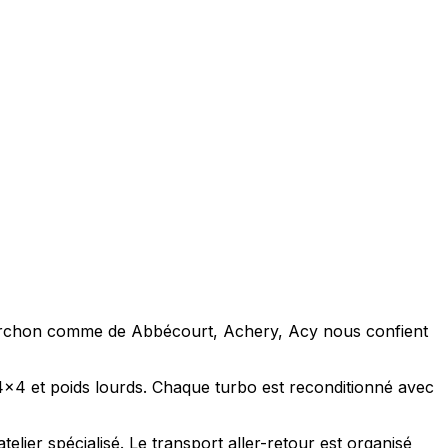
de Archon comme de Abbécourt, Achery, Acy nous confient
, 4x4 et poids lourds. Chaque turbo est reconditionné avec
ier spécialisé. Le transport aller-retour est organisé