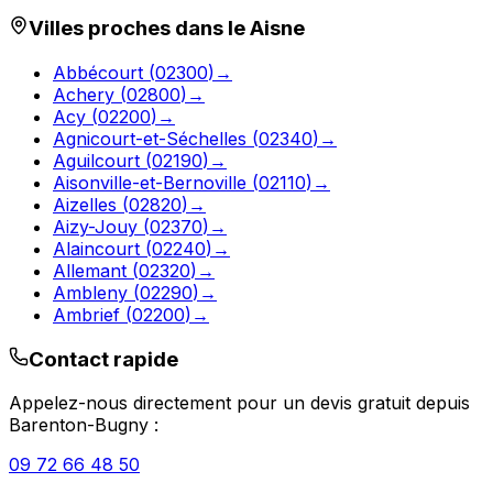
Villes proches dans le
Aisne
Abbécourt
(
02300
)
→
Achery
(
02800
)
→
Acy
(
02200
)
→
Agnicourt-et-Séchelles
(
02340
)
→
Aguilcourt
(
02190
)
→
Aisonville-et-Bernoville
(
02110
)
→
Aizelles
(
02820
)
→
Aizy-Jouy
(
02370
)
→
Alaincourt
(
02240
)
→
Allemant
(
02320
)
→
Ambleny
(
02290
)
→
Ambrief
(
02200
)
→
Contact rapide
Appelez-nous directement pour un devis gratuit depuis
Barenton-Bugny
:
09 72 66 48 50