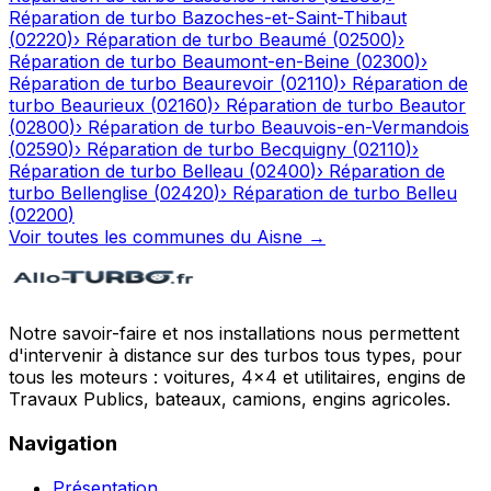
Réparation de turbo
Bazoches-et-Saint-Thibaut
(
02220
)
›
Réparation de turbo
Beaumé
(
02500
)
›
Réparation de turbo
Beaumont-en-Beine
(
02300
)
›
Réparation de turbo
Beaurevoir
(
02110
)
›
Réparation de
turbo
Beaurieux
(
02160
)
›
Réparation de turbo
Beautor
(
02800
)
›
Réparation de turbo
Beauvois-en-Vermandois
(
02590
)
›
Réparation de turbo
Becquigny
(
02110
)
›
Réparation de turbo
Belleau
(
02400
)
›
Réparation de
turbo
Bellenglise
(
02420
)
›
Réparation de turbo
Belleu
(
02200
)
Voir toutes les communes du
Aisne
→
Notre savoir-faire et nos installations nous permettent
d'intervenir à distance sur des turbos tous types, pour
tous les moteurs : voitures, 4x4 et utilitaires, engins de
Travaux Publics, bateaux, camions, engins agricoles.
Navigation
Présentation