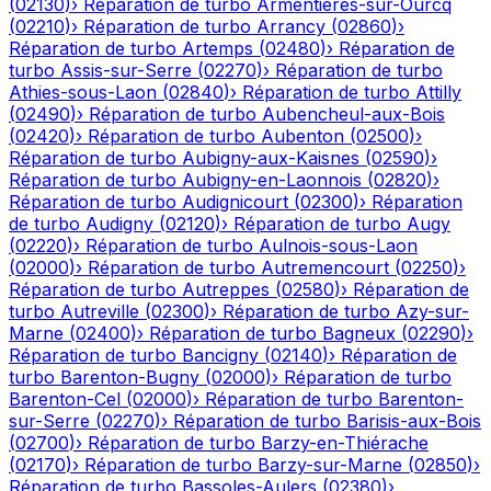
(
02130
)
›
Réparation de turbo
Armentières-sur-Ourcq
(
02210
)
›
Réparation de turbo
Arrancy
(
02860
)
›
Réparation de turbo
Artemps
(
02480
)
›
Réparation de
turbo
Assis-sur-Serre
(
02270
)
›
Réparation de turbo
Athies-sous-Laon
(
02840
)
›
Réparation de turbo
Attilly
(
02490
)
›
Réparation de turbo
Aubencheul-aux-Bois
(
02420
)
›
Réparation de turbo
Aubenton
(
02500
)
›
Réparation de turbo
Aubigny-aux-Kaisnes
(
02590
)
›
Réparation de turbo
Aubigny-en-Laonnois
(
02820
)
›
Réparation de turbo
Audignicourt
(
02300
)
›
Réparation
de turbo
Audigny
(
02120
)
›
Réparation de turbo
Augy
(
02220
)
›
Réparation de turbo
Aulnois-sous-Laon
(
02000
)
›
Réparation de turbo
Autremencourt
(
02250
)
›
Réparation de turbo
Autreppes
(
02580
)
›
Réparation de
turbo
Autreville
(
02300
)
›
Réparation de turbo
Azy-sur-
Marne
(
02400
)
›
Réparation de turbo
Bagneux
(
02290
)
›
Réparation de turbo
Bancigny
(
02140
)
›
Réparation de
turbo
Barenton-Bugny
(
02000
)
›
Réparation de turbo
Barenton-Cel
(
02000
)
›
Réparation de turbo
Barenton-
sur-Serre
(
02270
)
›
Réparation de turbo
Barisis-aux-Bois
(
02700
)
›
Réparation de turbo
Barzy-en-Thiérache
(
02170
)
›
Réparation de turbo
Barzy-sur-Marne
(
02850
)
›
Réparation de turbo
Bassoles-Aulers
(
02380
)
›