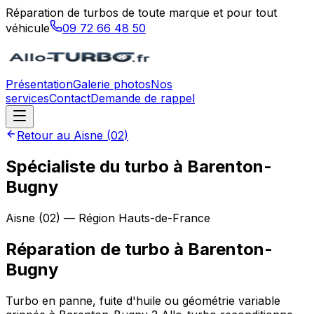
Réparation de turbos de toute marque et pour tout
véhicule
09 72 66 48 50
Présentation
Galerie photos
Nos
services
Contact
Demande de rappel
Retour au
Aisne
(
02
)
Spécialiste du turbo à Barenton-
Bugny
Aisne
(
02
) — Région
Hauts-de-France
Réparation de turbo
à
Barenton-
Bugny
Turbo en panne, fuite d'huile ou géométrie variable