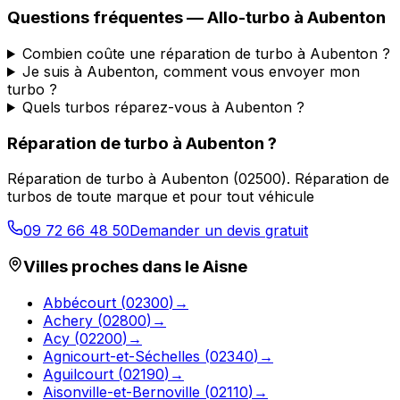
Questions fréquentes —
Allo-turbo
à
Aubenton
Combien coûte une réparation de turbo à Aubenton ?
Je suis à Aubenton, comment vous envoyer mon
turbo ?
Quels turbos réparez-vous à Aubenton ?
Réparation de turbo
à
Aubenton
?
Réparation de turbo
à
Aubenton
(
02500
).
Réparation de
turbos de toute marque et pour tout véhicule
09 72 66 48 50
Demander un devis gratuit
Villes proches dans le
Aisne
Abbécourt
(
02300
)
→
Achery
(
02800
)
→
Acy
(
02200
)
→
Agnicourt-et-Séchelles
(
02340
)
→
Aguilcourt
(
02190
)
→
Aisonville-et-Bernoville
(
02110
)
→