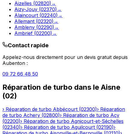
Aizelles
(
02820
)
→
Aizy-Jouy
(
02370
)
→
Alaincourt
(
02240
)
→
Allemant
(
02320
)
→
Ambleny
(
02290
)
→
Ambrief
(
02200
)
→
Contact rapide
Appelez-nous directement pour un devis gratuit depuis
Aubenton
:
09 72 66 48 50
Réparation de turbo
dans le
Aisne
(
02
)
›
Réparation de turbo
Abbécourt
(
02300
)
›
Réparation
de turbo
Achery
(
02800
)
›
Réparation de turbo
Acy
(
02200
)
›
Réparation de turbo
Agnicourt-et-Séchelles
(
02340
)
›
Réparation de turbo
Aguilcourt
(
02190
)
›
Réparation de turbo
Aisonville-et-Bernoville
(
02110
)
›