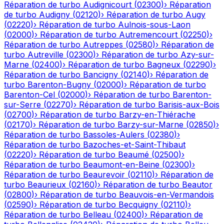
Réparation de turbo
Audignicourt
(
02300
)
›
Réparation
de turbo
Audigny
(
02120
)
›
Réparation de turbo
Augy
(
02220
)
›
Réparation de turbo
Aulnois-sous-Laon
(
02000
)
›
Réparation de turbo
Autremencourt
(
02250
)
›
Réparation de turbo
Autreppes
(
02580
)
›
Réparation de
turbo
Autreville
(
02300
)
›
Réparation de turbo
Azy-sur-
Marne
(
02400
)
›
Réparation de turbo
Bagneux
(
02290
)
›
Réparation de turbo
Bancigny
(
02140
)
›
Réparation de
turbo
Barenton-Bugny
(
02000
)
›
Réparation de turbo
Barenton-Cel
(
02000
)
›
Réparation de turbo
Barenton-
sur-Serre
(
02270
)
›
Réparation de turbo
Barisis-aux-Bois
(
02700
)
›
Réparation de turbo
Barzy-en-Thiérache
(
02170
)
›
Réparation de turbo
Barzy-sur-Marne
(
02850
)
›
Réparation de turbo
Bassoles-Aulers
(
02380
)
›
Réparation de turbo
Bazoches-et-Saint-Thibaut
(
02220
)
›
Réparation de turbo
Beaumé
(
02500
)
›
Réparation de turbo
Beaumont-en-Beine
(
02300
)
›
Réparation de turbo
Beaurevoir
(
02110
)
›
Réparation de
turbo
Beaurieux
(
02160
)
›
Réparation de turbo
Beautor
(
02800
)
›
Réparation de turbo
Beauvois-en-Vermandois
(
02590
)
›
Réparation de turbo
Becquigny
(
02110
)
›
Réparation de turbo
Belleau
(
02400
)
›
Réparation de