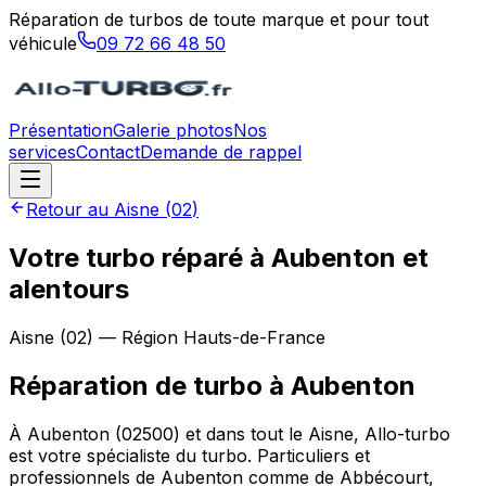
Réparation de turbos de toute marque et pour tout
véhicule
09 72 66 48 50
Présentation
Galerie photos
Nos
services
Contact
Demande de rappel
Retour au
Aisne
(
02
)
Votre turbo réparé à Aubenton et
alentours
Aisne
(
02
) — Région
Hauts-de-France
Réparation de turbo
à
Aubenton
À Aubenton (02500) et dans tout le Aisne, Allo-turbo
est votre spécialiste du turbo. Particuliers et
professionnels de Aubenton comme de Abbécourt,