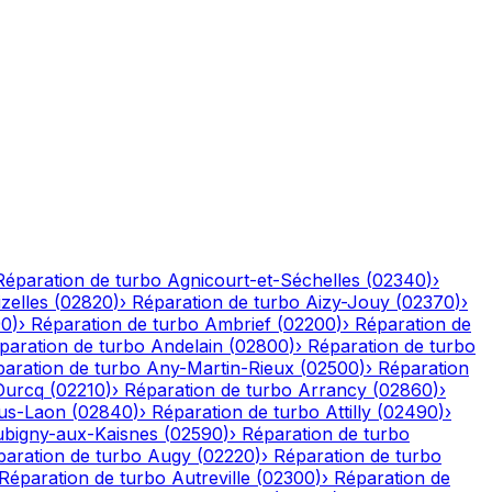
Réparation de turbo
Agnicourt-et-Séchelles
(
02340
)
›
izelles
(
02820
)
›
Réparation de turbo
Aizy-Jouy
(
02370
)
›
90
)
›
Réparation de turbo
Ambrief
(
02200
)
›
Réparation de
paration de turbo
Andelain
(
02800
)
›
Réparation de turbo
aration de turbo
Any-Martin-Rieux
(
02500
)
›
Réparation
Ourcq
(
02210
)
›
Réparation de turbo
Arrancy
(
02860
)
›
ous-Laon
(
02840
)
›
Réparation de turbo
Attilly
(
02490
)
›
bigny-aux-Kaisnes
(
02590
)
›
Réparation de turbo
paration de turbo
Augy
(
02220
)
›
Réparation de turbo
Réparation de turbo
Autreville
(
02300
)
›
Réparation de