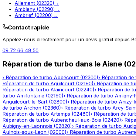
Allemant
(
02320
)
→
Ambleny
(
02290
)
→
Ambrief
(
02200
)
→
Contact rapide
Appelez-nous directement pour un devis gratuit depuis
B
09 72 66 48 50
Réparation de turbo
dans le
Aisne
(
02
›
Réparation de turbo
Abbécourt
(
02300
)
›
Réparation de 
Réparation de turbo
Aguilcourt
(
02190
)
›
Réparation de tu
Réparation de turbo
Alaincourt
(
02240
)
›
Réparation de t
turbo
Amifontaine
(
02190
)
›
Réparation de turbo
Amigny-
Anguilcourt-le-Sart
(
02800
)
›
Réparation de turbo
Anizy-
de turbo
Archon
(
02360
)
›
Réparation de turbo
Arcy-Sain
Réparation de turbo
Artemps
(
02480
)
›
Réparation de tur
Réparation de turbo
Aubencheul-aux-Bois
(
02420
)
›
Répa
Aubigny-en-Laonnois
(
02820
)
›
Réparation de turbo
Audig
Aulnois-sous-Laon
(
02000
)
›
Réparation de turbo
Autrem