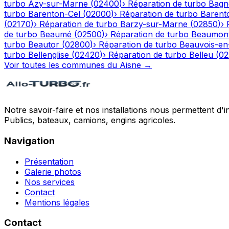
turbo
Azy-sur-Marne
(
02400
)
›
Réparation de turbo
Bagn
turbo
Barenton-Cel
(
02000
)
›
Réparation de turbo
Barent
(
02170
)
›
Réparation de turbo
Barzy-sur-Marne
(
02850
)
›
de turbo
Beaumé
(
02500
)
›
Réparation de turbo
Beaumont
turbo
Beautor
(
02800
)
›
Réparation de turbo
Beauvois-en
turbo
Bellenglise
(
02420
)
›
Réparation de turbo
Belleu
(
02
Voir toutes les communes du
Aisne
→
Notre savoir-faire et nos installations nous permettent d'i
Publics, bateaux, camions, engins agricoles.
Navigation
Présentation
Galerie photos
Nos services
Contact
Mentions légales
Contact