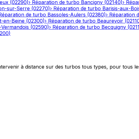
eux
(
02290
)
›
Réparation de turbo
Bancigny
(
02140
)
›
Répar
on-sur-Serre
(
02270
)
›
Réparation de turbo
Barisis-aux-Boi
Réparation de turbo
Bassoles-Aulers
(
02380
)
›
Réparation 
-en-Beine
(
02300
)
›
Réparation de turbo
Beaurevoir
(
0211
-Vermandois
(
02590
)
›
Réparation de turbo
Becquigny
(
021
200
)
ntervenir à distance sur des turbos tous types, pour tous le