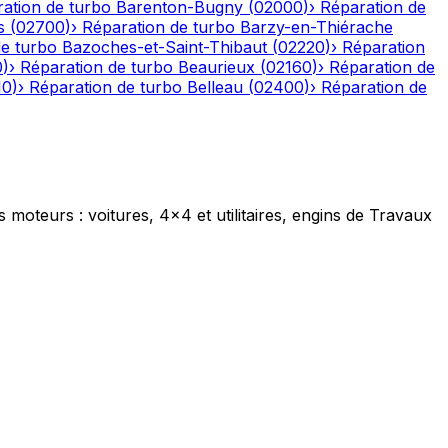
ation de turbo
Barenton-Bugny
(
02000
)
›
Réparation de
s
(
02700
)
›
Réparation de turbo
Barzy-en-Thiérache
de turbo
Bazoches-et-Saint-Thibaut
(
02220
)
›
Réparation
0
)
›
Réparation de turbo
Beaurieux
(
02160
)
›
Réparation de
10
)
›
Réparation de turbo
Belleau
(
02400
)
›
Réparation de
s moteurs : voitures, 4x4 et utilitaires, engins de Travaux