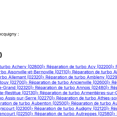
ecquigny
:
)
turbo
Achery
(
02800
)
›
Réparation de turbo
Acy
(
02200
)
›
rbo
Aisonville-et-Bernoville
(
02110
)
›
Réparation de turbo
A
urbo
Allemant
(
02320
)
›
Réparation de turbo
Ambleny
(
022
Rouy
(
02700
)
›
Réparation de turbo
Ancienville
(
02600
)
›
Ré
le-Grand
(
02320
)
›
Réparation de turbo
Annois
(
02480
)
›
Rép
te-Restitue
(
02130
)
›
Réparation de turbo
Armentières-sur-
bo
Assis-sur-Serre
(
02270
)
›
Réparation de turbo
Athies-s
ration de turbo
Aubenton
(
02500
)
›
Réparation de turbo
Au
nicourt
(
02300
)
›
Réparation de turbo
Audigny
(
02120
)
›
Ré
encourt
(
02250
)
›
Réparation de turbo
Autreppes
(
02580
)
›