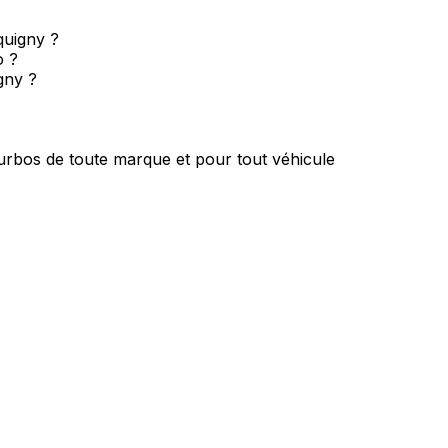
quigny ?
o ?
gny ?
urbos de toute marque et pour tout véhicule