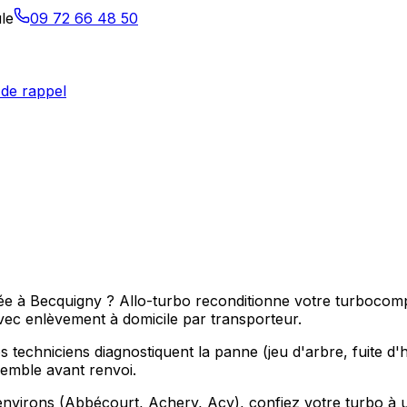
le
09 72 66 48 50
de rappel
pée à Becquigny ? Allo-turbo reconditionne votre turbocom
ec enlèvement à domicile par transporteur.
 techniciens diagnostiquent la panne (jeu d'arbre, fuite d'hu
nsemble avant renvoi.
virons (Abbécourt, Achery, Acy), confiez votre turbo à un a