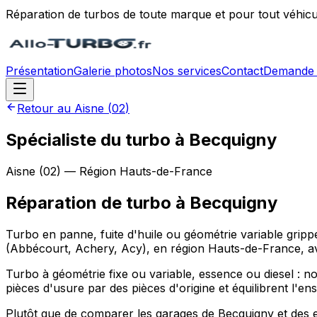
Réparation de turbos de toute marque et pour tout véhicu
Présentation
Galerie photos
Nos services
Contact
Demande 
Retour au
Aisne
(
02
)
Spécialiste du turbo à Becquigny
Aisne
(
02
) — Région
Hauts-de-France
Réparation de turbo
à
Becquigny
Turbo en panne, fuite d'huile ou géométrie variable grip
(Abbécourt, Achery, Acy), en région Hauts-de-France, av
Turbo à géométrie fixe ou variable, essence ou diesel : nos
pièces d'usure par des pièces d'origine et équilibrent l'e
Plutôt que de comparer les garages de Becquigny et des en