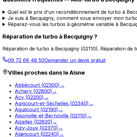
Quel est le prix d'un reconditionnement de turbo à Bec
Je suis à Becquigny, comment vous envoyer mon turb
Réparez-vous les turbos à géométrie variable à Becqui
Réparation de turbo
à
Becquigny
?
Réparation de turbo
à
Becquigny
(
02110
).
Réparation de t
09 72 66 48 50
Demander un devis gratuit
Villes proches dans le
Aisne
Abbécourt
(
02300
)
→
Achery
(
02800
)
→
Acy
(
02200
)
→
Agnicourt-et-Séchelles
(
02340
)
→
Aguilcourt
(
02190
)
→
Aisonville-et-Bernoville
(
02110
)
→
Aizelles
(
02820
)
→
Aizy-Jouy
(
02370
)
→
Alaincourt
(
02240
)
→