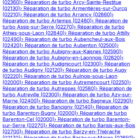
(
02360
)
›
Réparation de turbo
Arcy-Sainte-Restitue
(
02130
)
›
Réparation de turbo
Armentières-sur-Ourcq
(
02210
)
›
Réparation de turbo
Arrancy
(
02860
)
›
Réparation de turbo
Artemps
(
02480
)
›
Réparation de
turbo
Assis-sur-Serre
(
02270
)
›
Réparation de turbo
Athies-sous-Laon
(
02840
)
›
Réparation de turbo
Attilly
(
02490
)
›
Réparation de turbo
Aubencheul-aux-Bois
(
02420
)
›
Réparation de turbo
Aubenton
(
02500
)
›
Réparation de turbo
Aubigny-aux-Kaisnes
(
02590
)
›
Réparation de turbo
Aubigny-en-Laonnois
(
02820
)
›
Réparation de turbo
Audignicourt
(
02300
)
›
Réparation
de turbo
Audigny
(
02120
)
›
Réparation de turbo
Augy
(
02220
)
›
Réparation de turbo
Aulnois-sous-Laon
(
02000
)
›
Réparation de turbo
Autremencourt
(
02250
)
›
Réparation de turbo
Autreppes
(
02580
)
›
Réparation de
turbo
Autreville
(
02300
)
›
Réparation de turbo
Azy-sur-
Marne
(
02400
)
›
Réparation de turbo
Bagneux
(
02290
)
›
Réparation de turbo
Bancigny
(
02140
)
›
Réparation de
turbo
Barenton-Bugny
(
02000
)
›
Réparation de turbo
Barenton-Cel
(
02000
)
›
Réparation de turbo
Barenton-
sur-Serre
(
02270
)
›
Réparation de turbo
Barisis-aux-Bois
(
02700
)
›
Réparation de turbo
Barzy-en-Thiérache
(
02170
)
›
Réparation de turbo
Barzy-sur-Marne
(
02850
)
›