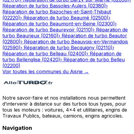
Réparation de turbo
Bassoles-Aulers
(
02380
)
›
Réparation de turbo
Bazoches-et-Saint-Thibaut
(
02220
)
›
Réparation de turbo
Beaumé
(
02500
)
›
Réparation de turbo
Beaumont-en-Beine
(
02300
)
›
Réparation de turbo
Beaurevoir
(
02110
)
›
Réparation de
turbo
Beaurieux
(
02160
)
›
Réparation de turbo
Beautor
(
02800
)
›
Réparation de turbo
Beauvois-en-Vermandois
(
02590
)
›
Réparation de turbo
Becquigny
(
02110
)
›
Réparation de turbo
Belleau
(
02400
)
›
Réparation de
turbo
Bellenglise
(
02420
)
›
Réparation de turbo
Belleu
(
02200
)
Voir toutes les communes du
Aisne
→
Notre savoir-faire et nos installations nous permettent
d'intervenir à distance sur des turbos tous types, pour
tous les moteurs : voitures, 4x4 et utilitaires, engins de
Travaux Publics, bateaux, camions, engins agricoles.
Navigation