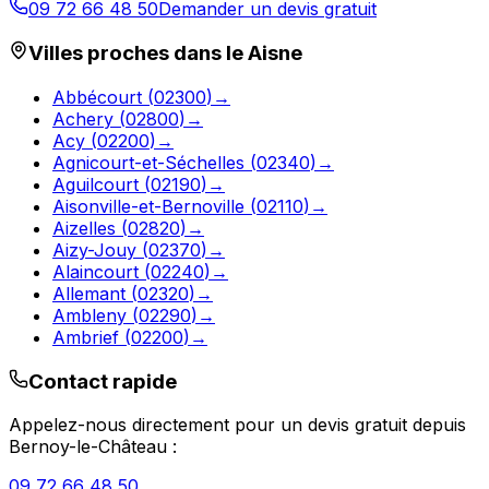
09 72 66 48 50
Demander un devis gratuit
Villes proches dans le
Aisne
Abbécourt
(
02300
)
→
Achery
(
02800
)
→
Acy
(
02200
)
→
Agnicourt-et-Séchelles
(
02340
)
→
Aguilcourt
(
02190
)
→
Aisonville-et-Bernoville
(
02110
)
→
Aizelles
(
02820
)
→
Aizy-Jouy
(
02370
)
→
Alaincourt
(
02240
)
→
Allemant
(
02320
)
→
Ambleny
(
02290
)
→
Ambrief
(
02200
)
→
Contact rapide
Appelez-nous directement pour un devis gratuit depuis
Bernoy-le-Château
:
09 72 66 48 50