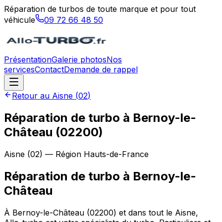
Réparation de turbos de toute marque et pour tout
véhicule
09 72 66 48 50
Présentation
Galerie photos
Nos
services
Contact
Demande de rappel
Retour au
Aisne
(
02
)
Réparation de turbo à Bernoy-le-
Château (02200)
Aisne
(
02
) — Région
Hauts-de-France
Réparation de turbo
à
Bernoy-le-
Château
À Bernoy-le-Château (02200) et dans tout le Aisne,