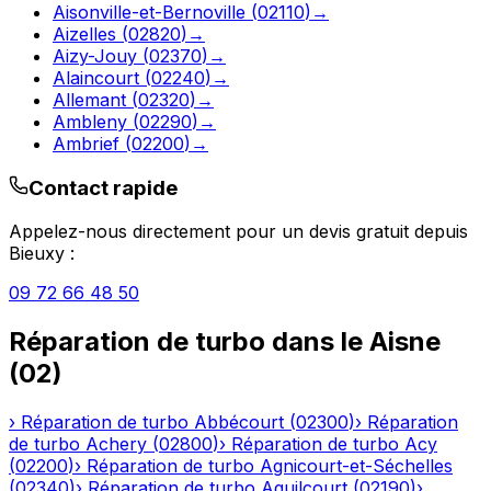
Aisonville-et-Bernoville
(
02110
)
→
Aizelles
(
02820
)
→
Aizy-Jouy
(
02370
)
→
Alaincourt
(
02240
)
→
Allemant
(
02320
)
→
Ambleny
(
02290
)
→
Ambrief
(
02200
)
→
Contact rapide
Appelez-nous directement pour un devis gratuit depuis
Bieuxy
:
09 72 66 48 50
Réparation de turbo
dans le
Aisne
(
02
)
›
Réparation de turbo
Abbécourt
(
02300
)
›
Réparation
de turbo
Achery
(
02800
)
›
Réparation de turbo
Acy
(
02200
)
›
Réparation de turbo
Agnicourt-et-Séchelles
(
02340
)
›
Réparation de turbo
Aguilcourt
(
02190
)
›