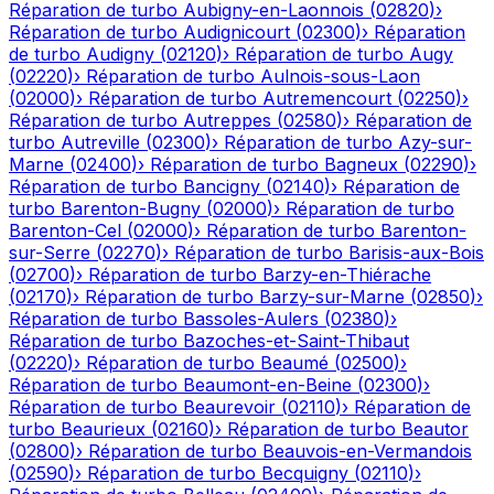
Réparation de turbo
Aubigny-en-Laonnois
(
02820
)
›
Réparation de turbo
Audignicourt
(
02300
)
›
Réparation
de turbo
Audigny
(
02120
)
›
Réparation de turbo
Augy
(
02220
)
›
Réparation de turbo
Aulnois-sous-Laon
(
02000
)
›
Réparation de turbo
Autremencourt
(
02250
)
›
Réparation de turbo
Autreppes
(
02580
)
›
Réparation de
turbo
Autreville
(
02300
)
›
Réparation de turbo
Azy-sur-
Marne
(
02400
)
›
Réparation de turbo
Bagneux
(
02290
)
›
Réparation de turbo
Bancigny
(
02140
)
›
Réparation de
turbo
Barenton-Bugny
(
02000
)
›
Réparation de turbo
Barenton-Cel
(
02000
)
›
Réparation de turbo
Barenton-
sur-Serre
(
02270
)
›
Réparation de turbo
Barisis-aux-Bois
(
02700
)
›
Réparation de turbo
Barzy-en-Thiérache
(
02170
)
›
Réparation de turbo
Barzy-sur-Marne
(
02850
)
›
Réparation de turbo
Bassoles-Aulers
(
02380
)
›
Réparation de turbo
Bazoches-et-Saint-Thibaut
(
02220
)
›
Réparation de turbo
Beaumé
(
02500
)
›
Réparation de turbo
Beaumont-en-Beine
(
02300
)
›
Réparation de turbo
Beaurevoir
(
02110
)
›
Réparation de
turbo
Beaurieux
(
02160
)
›
Réparation de turbo
Beautor
(
02800
)
›
Réparation de turbo
Beauvois-en-Vermandois
(
02590
)
›
Réparation de turbo
Becquigny
(
02110
)
›