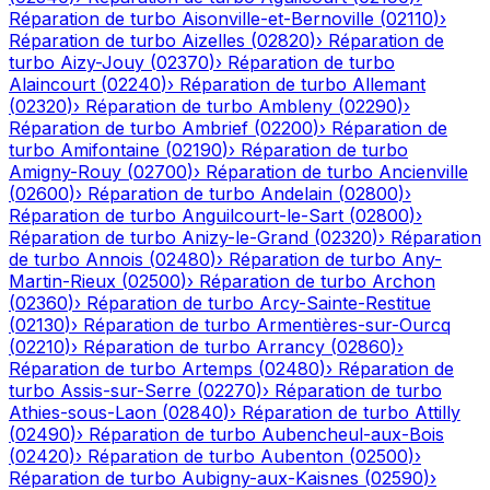
Réparation de turbo
Aisonville-et-Bernoville
(
02110
)
›
Réparation de turbo
Aizelles
(
02820
)
›
Réparation de
turbo
Aizy-Jouy
(
02370
)
›
Réparation de turbo
Alaincourt
(
02240
)
›
Réparation de turbo
Allemant
(
02320
)
›
Réparation de turbo
Ambleny
(
02290
)
›
Réparation de turbo
Ambrief
(
02200
)
›
Réparation de
turbo
Amifontaine
(
02190
)
›
Réparation de turbo
Amigny-Rouy
(
02700
)
›
Réparation de turbo
Ancienville
(
02600
)
›
Réparation de turbo
Andelain
(
02800
)
›
Réparation de turbo
Anguilcourt-le-Sart
(
02800
)
›
Réparation de turbo
Anizy-le-Grand
(
02320
)
›
Réparation
de turbo
Annois
(
02480
)
›
Réparation de turbo
Any-
Martin-Rieux
(
02500
)
›
Réparation de turbo
Archon
(
02360
)
›
Réparation de turbo
Arcy-Sainte-Restitue
(
02130
)
›
Réparation de turbo
Armentières-sur-Ourcq
(
02210
)
›
Réparation de turbo
Arrancy
(
02860
)
›
Réparation de turbo
Artemps
(
02480
)
›
Réparation de
turbo
Assis-sur-Serre
(
02270
)
›
Réparation de turbo
Athies-sous-Laon
(
02840
)
›
Réparation de turbo
Attilly
(
02490
)
›
Réparation de turbo
Aubencheul-aux-Bois
(
02420
)
›
Réparation de turbo
Aubenton
(
02500
)
›
Réparation de turbo
Aubigny-aux-Kaisnes
(
02590
)
›