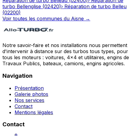
Réparation de turbo
Belleau
(
02400
)
›
Réparation de
turbo
Bellenglise
(
02420
)
›
Réparation de turbo
Belleu
(
02200
)
Voir toutes les communes du
Aisne
→
Notre savoir-faire et nos installations nous permettent
d'intervenir à distance sur des turbos tous types, pour
tous les moteurs : voitures, 4x4 et utilitaires, engins de
Travaux Publics, bateaux, camions, engins agricoles.
Navigation
Présentation
Galerie photos
Nos services
Contact
Mentions légales
Contact