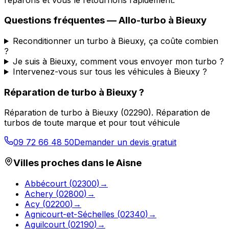
Questions fréquentes —
Allo-turbo
à
Bieuxy
Reconditionner un turbo à Bieuxy, ça coûte combien
?
Je suis à Bieuxy, comment vous envoyer mon turbo ?
Intervenez-vous sur tous les véhicules à Bieuxy ?
Réparation de turbo
à
Bieuxy
?
Réparation de turbo
à
Bieuxy
(
02290
).
Réparation de
turbos de toute marque et pour tout véhicule
09 72 66 48 50
Demander un devis gratuit
Villes proches dans le
Aisne
Abbécourt
(
02300
)
→
Achery
(
02800
)
→
Acy
(
02200
)
→
Agnicourt-et-Séchelles
(
02340
)
→
Aguilcourt
(
02190
)
→