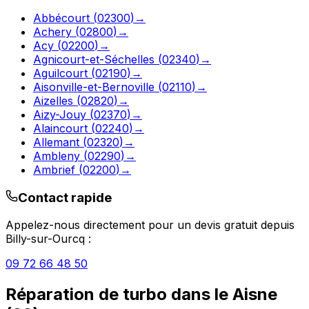
Abbécourt
(
02300
)
→
Achery
(
02800
)
→
Acy
(
02200
)
→
Agnicourt-et-Séchelles
(
02340
)
→
Aguilcourt
(
02190
)
→
Aisonville-et-Bernoville
(
02110
)
→
Aizelles
(
02820
)
→
Aizy-Jouy
(
02370
)
→
Alaincourt
(
02240
)
→
Allemant
(
02320
)
→
Ambleny
(
02290
)
→
Ambrief
(
02200
)
→
Contact rapide
Appelez-nous directement pour un devis gratuit depuis
Billy-sur-Ourcq
:
09 72 66 48 50
Réparation de turbo
dans le
Aisne