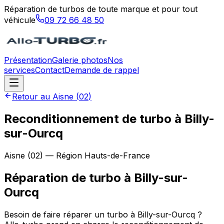
Réparation de turbos de toute marque et pour tout
véhicule
09 72 66 48 50
Présentation
Galerie photos
Nos
services
Contact
Demande de rappel
Retour au
Aisne
(
02
)
Reconditionnement de turbo à Billy-
sur-Ourcq
Aisne
(
02
) — Région
Hauts-de-France
Réparation de turbo
à
Billy-sur-
Ourcq
Besoin de faire réparer un turbo à Billy-sur-Ourcq ?