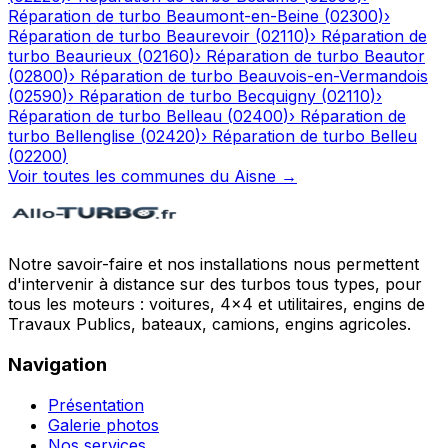
Réparation de turbo
Beaumont-en-Beine
(
02300
)
›
Réparation de turbo
Beaurevoir
(
02110
)
›
Réparation de
turbo
Beaurieux
(
02160
)
›
Réparation de turbo
Beautor
(
02800
)
›
Réparation de turbo
Beauvois-en-Vermandois
(
02590
)
›
Réparation de turbo
Becquigny
(
02110
)
›
Réparation de turbo
Belleau
(
02400
)
›
Réparation de
turbo
Bellenglise
(
02420
)
›
Réparation de turbo
Belleu
(
02200
)
Voir toutes les communes du
Aisne
→
Notre savoir-faire et nos installations nous permettent
d'intervenir à distance sur des turbos tous types, pour
tous les moteurs : voitures, 4x4 et utilitaires, engins de
Travaux Publics, bateaux, camions, engins agricoles.
Navigation
Présentation
Galerie photos
Nos services