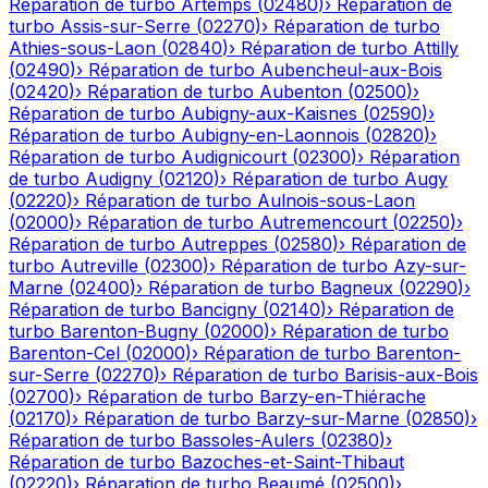
Réparation de turbo
Artemps
(
02480
)
›
Réparation de
turbo
Assis-sur-Serre
(
02270
)
›
Réparation de turbo
Athies-sous-Laon
(
02840
)
›
Réparation de turbo
Attilly
(
02490
)
›
Réparation de turbo
Aubencheul-aux-Bois
(
02420
)
›
Réparation de turbo
Aubenton
(
02500
)
›
Réparation de turbo
Aubigny-aux-Kaisnes
(
02590
)
›
Réparation de turbo
Aubigny-en-Laonnois
(
02820
)
›
Réparation de turbo
Audignicourt
(
02300
)
›
Réparation
de turbo
Audigny
(
02120
)
›
Réparation de turbo
Augy
(
02220
)
›
Réparation de turbo
Aulnois-sous-Laon
(
02000
)
›
Réparation de turbo
Autremencourt
(
02250
)
›
Réparation de turbo
Autreppes
(
02580
)
›
Réparation de
turbo
Autreville
(
02300
)
›
Réparation de turbo
Azy-sur-
Marne
(
02400
)
›
Réparation de turbo
Bagneux
(
02290
)
›
Réparation de turbo
Bancigny
(
02140
)
›
Réparation de
turbo
Barenton-Bugny
(
02000
)
›
Réparation de turbo
Barenton-Cel
(
02000
)
›
Réparation de turbo
Barenton-
sur-Serre
(
02270
)
›
Réparation de turbo
Barisis-aux-Bois
(
02700
)
›
Réparation de turbo
Barzy-en-Thiérache
(
02170
)
›
Réparation de turbo
Barzy-sur-Marne
(
02850
)
›
Réparation de turbo
Bassoles-Aulers
(
02380
)
›
Réparation de turbo
Bazoches-et-Saint-Thibaut
(
02220
)
›
Réparation de turbo
Beaumé
(
02500
)
›