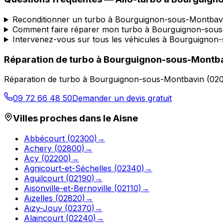
Reconditionner un turbo à Bourguignon-sous-Montbavi
Comment faire réparer mon turbo à Bourguignon-sous
Intervenez-vous sur tous les véhicules à Bourguignon
Réparation de turbo
à
Bourguignon-sous-Montb
Réparation de turbo
à
Bourguignon-sous-Montbavin
(
02
09 72 66 48 50
Demander un devis gratuit
Villes proches dans le
Aisne
Abbécourt
(
02300
)
→
Achery
(
02800
)
→
Acy
(
02200
)
→
Agnicourt-et-Séchelles
(
02340
)
→
Aguilcourt
(
02190
)
→
Aisonville-et-Bernoville
(
02110
)
→
Aizelles
(
02820
)
→
Aizy-Jouy
(
02370
)
→
Alaincourt
(
02240
)
→