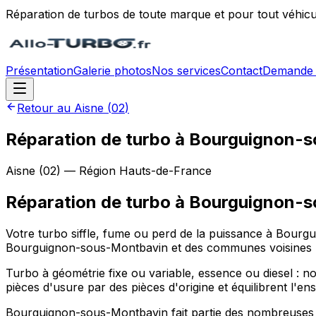
Réparation de turbos de toute marque et pour tout véhicu
Présentation
Galerie photos
Nos services
Contact
Demande 
Retour au
Aisne
(
02
)
Réparation de turbo à Bourguignon-
Aisne
(
02
) — Région
Hauts-de-France
Réparation de turbo
à
Bourguignon-s
Votre turbo siffle, fume ou perd de la puissance à Bourg
Bourguignon-sous-Montbavin et des communes voisines (Ab
Turbo à géométrie fixe ou variable, essence ou diesel : nos
pièces d'usure par des pièces d'origine et équilibrent l'e
Bourguignon-sous-Montbavin fait partie des nombreuses