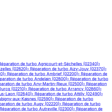
Réparation de turbo
Agnicourt-et-Séchelles
(
02340
)
›
izelles
(
02820
)
›
Réparation de turbo
Aizy-Jouy
(
02370
)
›
90
)
›
Réparation de turbo
Ambrief
(
02200
)
›
Réparation de
paration de turbo
Andelain
(
02800
)
›
Réparation de turbo
aration de turbo
Any-Martin-Rieux
(
02500
)
›
Réparation
Ourcq
(
02210
)
›
Réparation de turbo
Arrancy
(
02860
)
›
ous-Laon
(
02840
)
›
Réparation de turbo
Attilly
(
02490
)
›
bigny-aux-Kaisnes
(
02590
)
›
Réparation de turbo
paration de turbo
Augy
(
02220
)
›
Réparation de turbo
Réparation de turbo
Autreville
(
02300
)
›
Réparation de