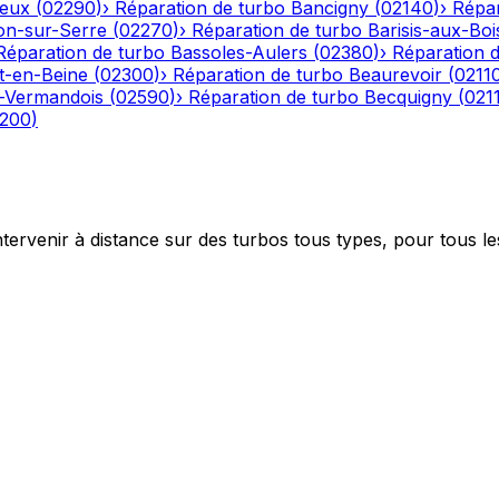
eux
(
02290
)
›
Réparation de turbo
Bancigny
(
02140
)
›
Répar
on-sur-Serre
(
02270
)
›
Réparation de turbo
Barisis-aux-Boi
Réparation de turbo
Bassoles-Aulers
(
02380
)
›
Réparation 
-en-Beine
(
02300
)
›
Réparation de turbo
Beaurevoir
(
0211
-Vermandois
(
02590
)
›
Réparation de turbo
Becquigny
(
021
200
)
ntervenir à distance sur des turbos tous types, pour tous le