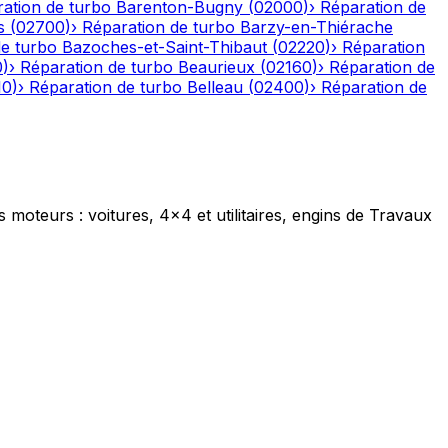
ation de turbo
Barenton-Bugny
(
02000
)
›
Réparation de
s
(
02700
)
›
Réparation de turbo
Barzy-en-Thiérache
de turbo
Bazoches-et-Saint-Thibaut
(
02220
)
›
Réparation
0
)
›
Réparation de turbo
Beaurieux
(
02160
)
›
Réparation de
10
)
›
Réparation de turbo
Belleau
(
02400
)
›
Réparation de
s moteurs : voitures, 4x4 et utilitaires, engins de Travaux