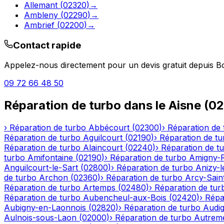
Allemant
(
02320
)
→
Ambleny
(
02290
)
→
Ambrief
(
02200
)
→
Contact rapide
Appelez-nous directement pour un devis gratuit depuis
B
09 72 66 48 50
Réparation de turbo
dans le
Aisne
(
02
›
Réparation de turbo
Abbécourt
(
02300
)
›
Réparation de 
Réparation de turbo
Aguilcourt
(
02190
)
›
Réparation de tu
Réparation de turbo
Alaincourt
(
02240
)
›
Réparation de t
turbo
Amifontaine
(
02190
)
›
Réparation de turbo
Amigny-
Anguilcourt-le-Sart
(
02800
)
›
Réparation de turbo
Anizy-
de turbo
Archon
(
02360
)
›
Réparation de turbo
Arcy-Sain
Réparation de turbo
Artemps
(
02480
)
›
Réparation de tur
Réparation de turbo
Aubencheul-aux-Bois
(
02420
)
›
Répa
Aubigny-en-Laonnois
(
02820
)
›
Réparation de turbo
Audig
Aulnois-sous-Laon
(
02000
)
›
Réparation de turbo
Autrem