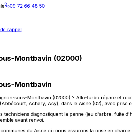
le
09 72 66 48 50
de rappel
sous-Montbavin (02000)
ous-Montbavin
uignon-sous-Montbavin (02000) ? Allo-turbo répare et recon
bécourt, Achery, Acy), dans le Aisne (02), avec prise en
 techniciens diagnostiquent la panne (jeu d'arbre, fuite d'hu
nsemble avant renvoi.
 communes du Aisne où nous assurons la prise en charge 