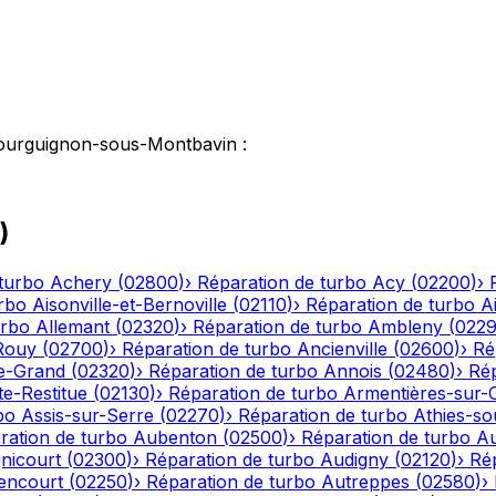
ourguignon-sous-Montbavin
:
)
turbo
Achery
(
02800
)
›
Réparation de turbo
Acy
(
02200
)
›
rbo
Aisonville-et-Bernoville
(
02110
)
›
Réparation de turbo
A
urbo
Allemant
(
02320
)
›
Réparation de turbo
Ambleny
(
022
Rouy
(
02700
)
›
Réparation de turbo
Ancienville
(
02600
)
›
Ré
le-Grand
(
02320
)
›
Réparation de turbo
Annois
(
02480
)
›
Rép
te-Restitue
(
02130
)
›
Réparation de turbo
Armentières-sur-
bo
Assis-sur-Serre
(
02270
)
›
Réparation de turbo
Athies-s
ration de turbo
Aubenton
(
02500
)
›
Réparation de turbo
Au
nicourt
(
02300
)
›
Réparation de turbo
Audigny
(
02120
)
›
Ré
encourt
(
02250
)
›
Réparation de turbo
Autreppes
(
02580
)
›