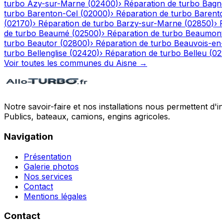
turbo
Azy-sur-Marne
(
02400
)
›
Réparation de turbo
Bagn
turbo
Barenton-Cel
(
02000
)
›
Réparation de turbo
Barent
(
02170
)
›
Réparation de turbo
Barzy-sur-Marne
(
02850
)
›
de turbo
Beaumé
(
02500
)
›
Réparation de turbo
Beaumont
turbo
Beautor
(
02800
)
›
Réparation de turbo
Beauvois-en
turbo
Bellenglise
(
02420
)
›
Réparation de turbo
Belleu
(
02
Voir toutes les communes du
Aisne
→
Notre savoir-faire et nos installations nous permettent d'i
Publics, bateaux, camions, engins agricoles.
Navigation
Présentation
Galerie photos
Nos services
Contact
Mentions légales
Contact