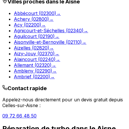
Villes proches dans le
Aisne
Abbécourt
(
02300
)
→
Achery
(
02800
)
→
Acy
(
02200
)
→
Agnicourt-et-Séchelles
(
02340
)
→
Aguilcourt
(
02190
)
→
Aisonville-et-Bernoville
(
02110
)
→
Aizelles
(
02820
)
→
Aizy-Jouy
(
02370
)
→
Alaincourt
(
02240
)
→
Allemant
(
02320
)
→
Ambleny
(
02290
)
→
Ambrief
(
02200
)
→
Contact rapide
Appelez-nous directement pour un devis gratuit depuis
Celles-sur-Aisne
:
09 72 66 48 50
Réparation de turbo
dans le
Aisne