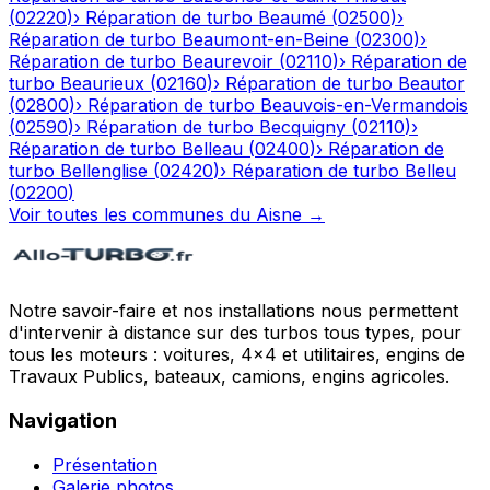
(
02220
)
›
Réparation de turbo
Beaumé
(
02500
)
›
Réparation de turbo
Beaumont-en-Beine
(
02300
)
›
Réparation de turbo
Beaurevoir
(
02110
)
›
Réparation de
turbo
Beaurieux
(
02160
)
›
Réparation de turbo
Beautor
(
02800
)
›
Réparation de turbo
Beauvois-en-Vermandois
(
02590
)
›
Réparation de turbo
Becquigny
(
02110
)
›
Réparation de turbo
Belleau
(
02400
)
›
Réparation de
turbo
Bellenglise
(
02420
)
›
Réparation de turbo
Belleu
(
02200
)
Voir toutes les communes du
Aisne
→
Notre savoir-faire et nos installations nous permettent
d'intervenir à distance sur des turbos tous types, pour
tous les moteurs : voitures, 4x4 et utilitaires, engins de
Travaux Publics, bateaux, camions, engins agricoles.
Navigation
Présentation
Galerie photos