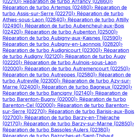
(
02210
)
›
Réparation de turbo
Arrancy
(
02860
)
›
Réparation de turbo
Artemps
(
02480
)
›
Réparation de
turbo
Assis-sur-Serre
(
02270
)
›
Réparation de turbo
Athies-sous-Laon
(
02840
)
›
Réparation de turbo
Attilly
(
02490
)
›
Réparation de turbo
Aubencheul-aux-Bois
(
02420
)
›
Réparation de turbo
Aubenton
(
02500
)
›
Réparation de turbo
Aubigny-aux-Kaisnes
(
02590
)
›
Réparation de turbo
Aubigny-en-Laonnois
(
02820
)
›
Réparation de turbo
Audignicourt
(
02300
)
›
Réparation
de turbo
Audigny
(
02120
)
›
Réparation de turbo
Augy
(
02220
)
›
Réparation de turbo
Aulnois-sous-Laon
(
02000
)
›
Réparation de turbo
Autremencourt
(
02250
)
›
Réparation de turbo
Autreppes
(
02580
)
›
Réparation de
turbo
Autreville
(
02300
)
›
Réparation de turbo
Azy-sur-
Marne
(
02400
)
›
Réparation de turbo
Bagneux
(
02290
)
›
Réparation de turbo
Bancigny
(
02140
)
›
Réparation de
turbo
Barenton-Bugny
(
02000
)
›
Réparation de turbo
Barenton-Cel
(
02000
)
›
Réparation de turbo
Barenton-
sur-Serre
(
02270
)
›
Réparation de turbo
Barisis-aux-Bois
(
02700
)
›
Réparation de turbo
Barzy-en-Thiérache
(
02170
)
›
Réparation de turbo
Barzy-sur-Marne
(
02850
)
›
Réparation de turbo
Bassoles-Aulers
(
02380
)
›
Réparation de turbo
Bazoches-et-Saint-Thibaut