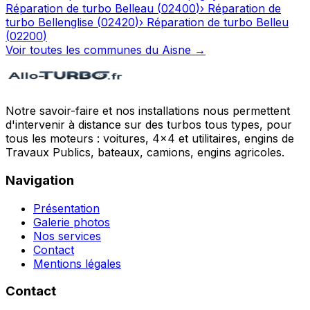
Réparation de turbo
Belleau
(
02400
)
›
Réparation de
turbo
Bellenglise
(
02420
)
›
Réparation de turbo
Belleu
(
02200
)
Voir toutes les communes du
Aisne
→
Notre savoir-faire et nos installations nous permettent
d'intervenir à distance sur des turbos tous types, pour
tous les moteurs : voitures, 4x4 et utilitaires, engins de
Travaux Publics, bateaux, camions, engins agricoles.
Navigation
Présentation
Galerie photos
Nos services
Contact
Mentions légales
Contact