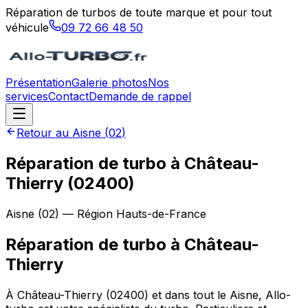
Réparation de turbos de toute marque et pour tout
véhicule
09 72 66 48 50
Présentation
Galerie photos
Nos
services
Contact
Demande de rappel
Retour au
Aisne
(
02
)
Réparation de turbo à Château-
Thierry (02400)
Aisne
(
02
) — Région
Hauts-de-France
Réparation de turbo
à
Château-
Thierry
À Château-Thierry (02400) et dans tout le Aisne, Allo-