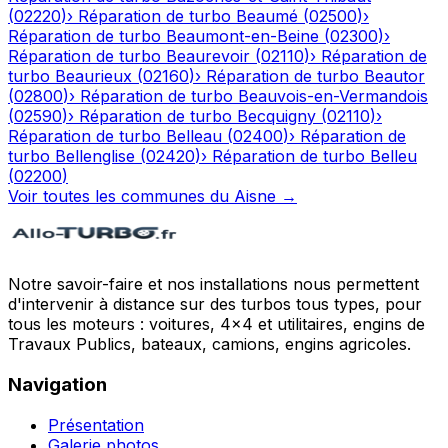
(
02220
)
›
Réparation de turbo
Beaumé
(
02500
)
›
Réparation de turbo
Beaumont-en-Beine
(
02300
)
›
Réparation de turbo
Beaurevoir
(
02110
)
›
Réparation de
turbo
Beaurieux
(
02160
)
›
Réparation de turbo
Beautor
(
02800
)
›
Réparation de turbo
Beauvois-en-Vermandois
(
02590
)
›
Réparation de turbo
Becquigny
(
02110
)
›
Réparation de turbo
Belleau
(
02400
)
›
Réparation de
turbo
Bellenglise
(
02420
)
›
Réparation de turbo
Belleu
(
02200
)
Voir toutes les communes du
Aisne
→
Notre savoir-faire et nos installations nous permettent
d'intervenir à distance sur des turbos tous types, pour
tous les moteurs : voitures, 4x4 et utilitaires, engins de
Travaux Publics, bateaux, camions, engins agricoles.
Navigation
Présentation
Galerie photos