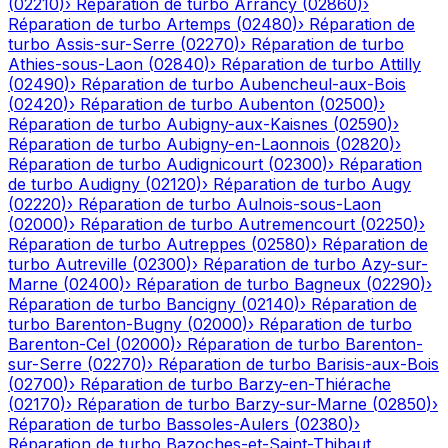
(
02210
)
›
Réparation de turbo
Arrancy
(
02860
)
›
Réparation de turbo
Artemps
(
02480
)
›
Réparation de
turbo
Assis-sur-Serre
(
02270
)
›
Réparation de turbo
Athies-sous-Laon
(
02840
)
›
Réparation de turbo
Attilly
(
02490
)
›
Réparation de turbo
Aubencheul-aux-Bois
(
02420
)
›
Réparation de turbo
Aubenton
(
02500
)
›
Réparation de turbo
Aubigny-aux-Kaisnes
(
02590
)
›
Réparation de turbo
Aubigny-en-Laonnois
(
02820
)
›
Réparation de turbo
Audignicourt
(
02300
)
›
Réparation
de turbo
Audigny
(
02120
)
›
Réparation de turbo
Augy
(
02220
)
›
Réparation de turbo
Aulnois-sous-Laon
(
02000
)
›
Réparation de turbo
Autremencourt
(
02250
)
›
Réparation de turbo
Autreppes
(
02580
)
›
Réparation de
turbo
Autreville
(
02300
)
›
Réparation de turbo
Azy-sur-
Marne
(
02400
)
›
Réparation de turbo
Bagneux
(
02290
)
›
Réparation de turbo
Bancigny
(
02140
)
›
Réparation de
turbo
Barenton-Bugny
(
02000
)
›
Réparation de turbo
Barenton-Cel
(
02000
)
›
Réparation de turbo
Barenton-
sur-Serre
(
02270
)
›
Réparation de turbo
Barisis-aux-Bois
(
02700
)
›
Réparation de turbo
Barzy-en-Thiérache
(
02170
)
›
Réparation de turbo
Barzy-sur-Marne
(
02850
)
›
Réparation de turbo
Bassoles-Aulers
(
02380
)
›
Réparation de turbo
Bazoches-et-Saint-Thibaut