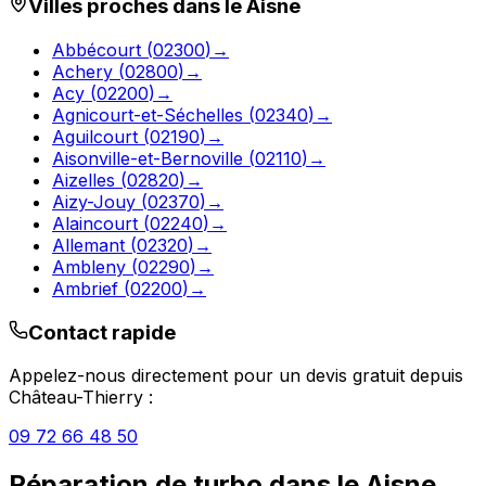
Villes proches dans le
Aisne
Abbécourt
(
02300
)
→
Achery
(
02800
)
→
Acy
(
02200
)
→
Agnicourt-et-Séchelles
(
02340
)
→
Aguilcourt
(
02190
)
→
Aisonville-et-Bernoville
(
02110
)
→
Aizelles
(
02820
)
→
Aizy-Jouy
(
02370
)
→
Alaincourt
(
02240
)
→
Allemant
(
02320
)
→
Ambleny
(
02290
)
→
Ambrief
(
02200
)
→
Contact rapide
Appelez-nous directement pour un devis gratuit depuis
Château-Thierry
:
09 72 66 48 50
Réparation de turbo
dans le
Aisne