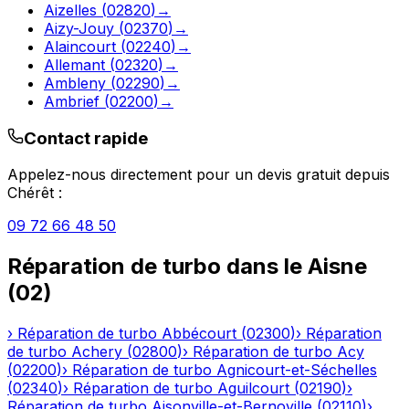
Aizelles
(
02820
)
→
Aizy-Jouy
(
02370
)
→
Alaincourt
(
02240
)
→
Allemant
(
02320
)
→
Ambleny
(
02290
)
→
Ambrief
(
02200
)
→
Contact rapide
Appelez-nous directement pour un devis gratuit depuis
Chérêt
:
09 72 66 48 50
Réparation de turbo
dans le
Aisne
(
02
)
›
Réparation de turbo
Abbécourt
(
02300
)
›
Réparation
de turbo
Achery
(
02800
)
›
Réparation de turbo
Acy
(
02200
)
›
Réparation de turbo
Agnicourt-et-Séchelles
(
02340
)
›
Réparation de turbo
Aguilcourt
(
02190
)
›
Réparation de turbo
Aisonville-et-Bernoville
(
02110
)
›