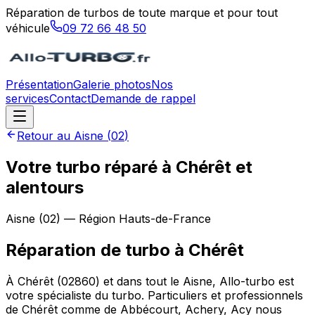
Réparation de turbos de toute marque et pour tout
véhicule
09 72 66 48 50
Présentation
Galerie photos
Nos
services
Contact
Demande de rappel
Retour au
Aisne
(
02
)
Votre turbo réparé à Chérêt et
alentours
Aisne
(
02
) — Région
Hauts-de-France
Réparation de turbo
à
Chérêt
À Chérêt (02860) et dans tout le Aisne, Allo-turbo est
votre spécialiste du turbo. Particuliers et professionnels
de Chérêt comme de Abbécourt, Achery, Acy nous