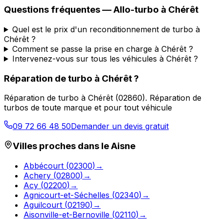
Questions fréquentes —
Allo-turbo
à
Chérêt
Quel est le prix d'un reconditionnement de turbo à
Chérêt ?
Comment se passe la prise en charge à Chérêt ?
Intervenez-vous sur tous les véhicules à Chérêt ?
Réparation de turbo
à
Chérêt
?
Réparation de turbo
à
Chérêt
(
02860
).
Réparation de
turbos de toute marque et pour tout véhicule
09 72 66 48 50
Demander un devis gratuit
Villes proches dans le
Aisne
Abbécourt
(
02300
)
→
Achery
(
02800
)
→
Acy
(
02200
)
→
Agnicourt-et-Séchelles
(
02340
)
→
Aguilcourt
(
02190
)
→
Aisonville-et-Bernoville
(
02110
)
→