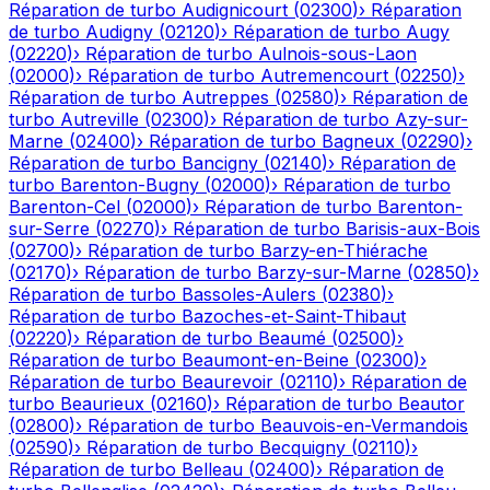
Réparation de turbo
Audignicourt
(
02300
)
›
Réparation
de turbo
Audigny
(
02120
)
›
Réparation de turbo
Augy
(
02220
)
›
Réparation de turbo
Aulnois-sous-Laon
(
02000
)
›
Réparation de turbo
Autremencourt
(
02250
)
›
Réparation de turbo
Autreppes
(
02580
)
›
Réparation de
turbo
Autreville
(
02300
)
›
Réparation de turbo
Azy-sur-
Marne
(
02400
)
›
Réparation de turbo
Bagneux
(
02290
)
›
Réparation de turbo
Bancigny
(
02140
)
›
Réparation de
turbo
Barenton-Bugny
(
02000
)
›
Réparation de turbo
Barenton-Cel
(
02000
)
›
Réparation de turbo
Barenton-
sur-Serre
(
02270
)
›
Réparation de turbo
Barisis-aux-Bois
(
02700
)
›
Réparation de turbo
Barzy-en-Thiérache
(
02170
)
›
Réparation de turbo
Barzy-sur-Marne
(
02850
)
›
Réparation de turbo
Bassoles-Aulers
(
02380
)
›
Réparation de turbo
Bazoches-et-Saint-Thibaut
(
02220
)
›
Réparation de turbo
Beaumé
(
02500
)
›
Réparation de turbo
Beaumont-en-Beine
(
02300
)
›
Réparation de turbo
Beaurevoir
(
02110
)
›
Réparation de
turbo
Beaurieux
(
02160
)
›
Réparation de turbo
Beautor
(
02800
)
›
Réparation de turbo
Beauvois-en-Vermandois
(
02590
)
›
Réparation de turbo
Becquigny
(
02110
)
›
Réparation de turbo
Belleau
(
02400
)
›
Réparation de