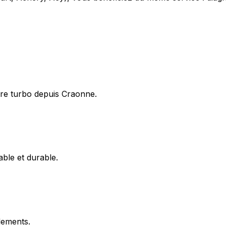
tre turbo depuis Craonne.
able et durable.
flements.