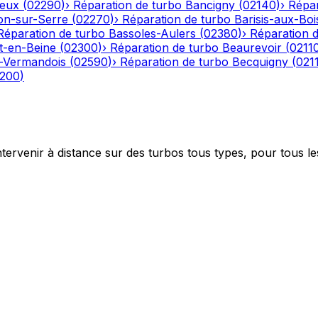
eux
(
02290
)
›
Réparation de turbo
Bancigny
(
02140
)
›
Répar
on-sur-Serre
(
02270
)
›
Réparation de turbo
Barisis-aux-Boi
Réparation de turbo
Bassoles-Aulers
(
02380
)
›
Réparation 
-en-Beine
(
02300
)
›
Réparation de turbo
Beaurevoir
(
0211
-Vermandois
(
02590
)
›
Réparation de turbo
Becquigny
(
021
200
)
ntervenir à distance sur des turbos tous types, pour tous le