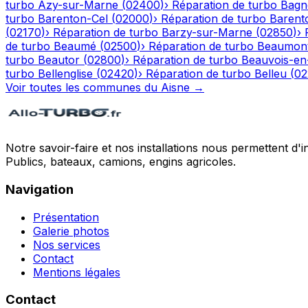
turbo
Azy-sur-Marne
(
02400
)
›
Réparation de turbo
Bagn
turbo
Barenton-Cel
(
02000
)
›
Réparation de turbo
Barent
(
02170
)
›
Réparation de turbo
Barzy-sur-Marne
(
02850
)
›
de turbo
Beaumé
(
02500
)
›
Réparation de turbo
Beaumont
turbo
Beautor
(
02800
)
›
Réparation de turbo
Beauvois-en
turbo
Bellenglise
(
02420
)
›
Réparation de turbo
Belleu
(
02
Voir toutes les communes du
Aisne
→
Notre savoir-faire et nos installations nous permettent d'i
Publics, bateaux, camions, engins agricoles.
Navigation
Présentation
Galerie photos
Nos services
Contact
Mentions légales
Contact