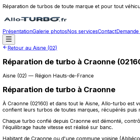
Réparation de turbos de toute marque et pour tout véhicu
Présentation
Galerie photos
Nos services
Contact
Demande 
Retour au
Aisne
(
02
)
Réparation de turbo à Craonne (0216
Aisne
(
02
) — Région
Hauts-de-France
Réparation de turbo
à
Craonne
À Craonne (02160) et dans tout le Aisne, Allo-turbo est 
confient leurs turbos de toutes marques, récupérés puis 
Chaque turbo confié depuis Craonne est démonté, contrôlé 
l'équilibrage haute vitesse est réalisé sur banc.
Habitant de Craonne ou d'une commune voisine (Abbécourt