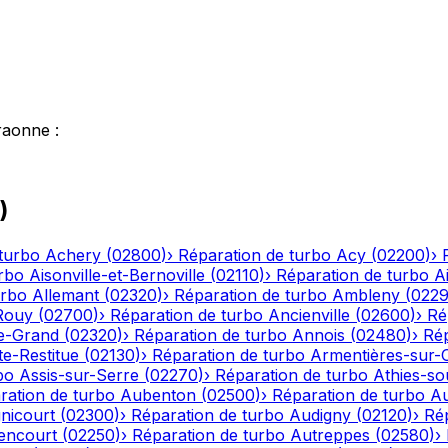
raonne
:
)
turbo
Achery
(
02800
)
›
Réparation de turbo
Acy
(
02200
)
›
rbo
Aisonville-et-Bernoville
(
02110
)
›
Réparation de turbo
A
urbo
Allemant
(
02320
)
›
Réparation de turbo
Ambleny
(
022
Rouy
(
02700
)
›
Réparation de turbo
Ancienville
(
02600
)
›
Ré
le-Grand
(
02320
)
›
Réparation de turbo
Annois
(
02480
)
›
Rép
te-Restitue
(
02130
)
›
Réparation de turbo
Armentières-sur-
bo
Assis-sur-Serre
(
02270
)
›
Réparation de turbo
Athies-s
ration de turbo
Aubenton
(
02500
)
›
Réparation de turbo
Au
nicourt
(
02300
)
›
Réparation de turbo
Audigny
(
02120
)
›
Ré
encourt
(
02250
)
›
Réparation de turbo
Autreppes
(
02580
)
›