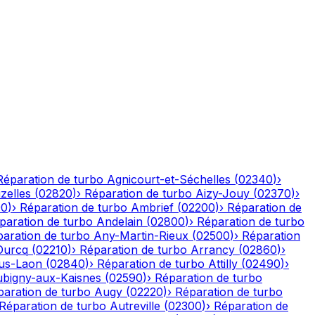
Réparation de turbo
Agnicourt-et-Séchelles
(
02340
)
›
izelles
(
02820
)
›
Réparation de turbo
Aizy-Jouy
(
02370
)
›
90
)
›
Réparation de turbo
Ambrief
(
02200
)
›
Réparation de
paration de turbo
Andelain
(
02800
)
›
Réparation de turbo
aration de turbo
Any-Martin-Rieux
(
02500
)
›
Réparation
Ourcq
(
02210
)
›
Réparation de turbo
Arrancy
(
02860
)
›
ous-Laon
(
02840
)
›
Réparation de turbo
Attilly
(
02490
)
›
bigny-aux-Kaisnes
(
02590
)
›
Réparation de turbo
paration de turbo
Augy
(
02220
)
›
Réparation de turbo
Réparation de turbo
Autreville
(
02300
)
›
Réparation de