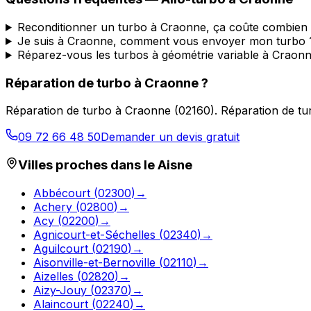
Reconditionner un turbo à Craonne, ça coûte combien
Je suis à Craonne, comment vous envoyer mon turbo 
Réparez-vous les turbos à géométrie variable à Craonn
Réparation de turbo
à
Craonne
?
Réparation de turbo
à
Craonne
(
02160
).
Réparation de tu
09 72 66 48 50
Demander un devis gratuit
Villes proches dans le
Aisne
Abbécourt
(
02300
)
→
Achery
(
02800
)
→
Acy
(
02200
)
→
Agnicourt-et-Séchelles
(
02340
)
→
Aguilcourt
(
02190
)
→
Aisonville-et-Bernoville
(
02110
)
→
Aizelles
(
02820
)
→
Aizy-Jouy
(
02370
)
→
Alaincourt
(
02240
)
→