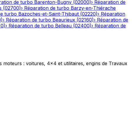
ation de turbo
Barenton-Bugny
(
02000
)
›
Réparation de
s
(
02700
)
›
Réparation de turbo
Barzy-en-Thiérache
de turbo
Bazoches-et-Saint-Thibaut
(
02220
)
›
Réparation
0
)
›
Réparation de turbo
Beaurieux
(
02160
)
›
Réparation de
10
)
›
Réparation de turbo
Belleau
(
02400
)
›
Réparation de
s moteurs : voitures, 4x4 et utilitaires, engins de Travaux