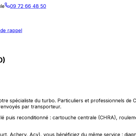
le
09 72 66 48 50
de rappel
0)
votre spécialiste du turbo. Particuliers et professionnel
renvoyés par transporteur.
puis reconditionné : cartouche centrale (CHRA), roulements
, Achery, Acy), vous bénéficiez du même service : diagnos