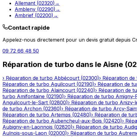
Allemant
(
02320
)
→
Ambleny
(
02290
)
→
Ambrief
(
02200
)
→
Contact rapide
Appelez-nous directement pour un devis gratuit depuis
C
09 72 66 48 50
Réparation de turbo
dans le
Aisne
(
02
›
Réparation de turbo
Abbécourt
(
02300
)
›
Réparation de 
Réparation de turbo
Aguilcourt
(
02190
)
›
Réparation de tu
Réparation de turbo
Alaincourt
(
02240
)
›
Réparation de t
turbo
Amifontaine
(
02190
)
›
Réparation de turbo
Amigny-
Anguilcourt-le-Sart
(
02800
)
›
Réparation de turbo
Anizy-
de turbo
Archon
(
02360
)
›
Réparation de turbo
Arcy-Sain
Réparation de turbo
Artemps
(
02480
)
›
Réparation de tur
Réparation de turbo
Aubencheul-aux-Bois
(
02420
)
›
Répa
Aubigny-en-Laonnois
(
02820
)
›
Réparation de turbo
Audig
Aulnois-sous-Laon
(
02000
)
›
Réparation de turbo
Autrem