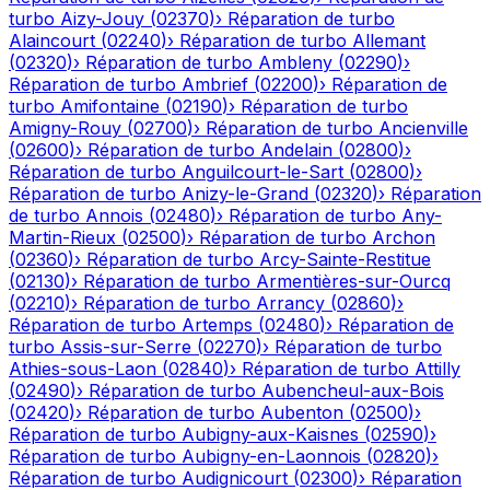
turbo
Aizy-Jouy
(
02370
)
›
Réparation de turbo
Alaincourt
(
02240
)
›
Réparation de turbo
Allemant
(
02320
)
›
Réparation de turbo
Ambleny
(
02290
)
›
Réparation de turbo
Ambrief
(
02200
)
›
Réparation de
turbo
Amifontaine
(
02190
)
›
Réparation de turbo
Amigny-Rouy
(
02700
)
›
Réparation de turbo
Ancienville
(
02600
)
›
Réparation de turbo
Andelain
(
02800
)
›
Réparation de turbo
Anguilcourt-le-Sart
(
02800
)
›
Réparation de turbo
Anizy-le-Grand
(
02320
)
›
Réparation
de turbo
Annois
(
02480
)
›
Réparation de turbo
Any-
Martin-Rieux
(
02500
)
›
Réparation de turbo
Archon
(
02360
)
›
Réparation de turbo
Arcy-Sainte-Restitue
(
02130
)
›
Réparation de turbo
Armentières-sur-Ourcq
(
02210
)
›
Réparation de turbo
Arrancy
(
02860
)
›
Réparation de turbo
Artemps
(
02480
)
›
Réparation de
turbo
Assis-sur-Serre
(
02270
)
›
Réparation de turbo
Athies-sous-Laon
(
02840
)
›
Réparation de turbo
Attilly
(
02490
)
›
Réparation de turbo
Aubencheul-aux-Bois
(
02420
)
›
Réparation de turbo
Aubenton
(
02500
)
›
Réparation de turbo
Aubigny-aux-Kaisnes
(
02590
)
›
Réparation de turbo
Aubigny-en-Laonnois
(
02820
)
›
Réparation de turbo
Audignicourt
(
02300
)
›
Réparation