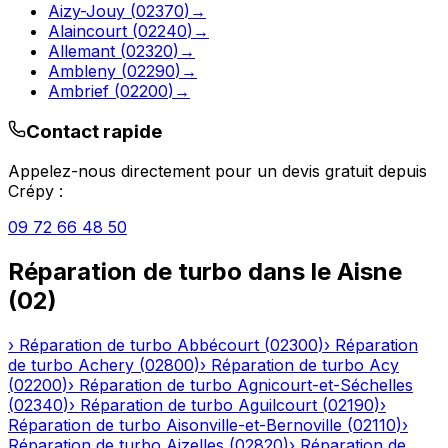
Aizy-Jouy
(
02370
)
→
Alaincourt
(
02240
)
→
Allemant
(
02320
)
→
Ambleny
(
02290
)
→
Ambrief
(
02200
)
→
Contact rapide
Appelez-nous directement pour un devis gratuit depuis
Crépy
:
09 72 66 48 50
Réparation de turbo
dans le
Aisne
(
02
)
›
Réparation de turbo
Abbécourt
(
02300
)
›
Réparation
de turbo
Achery
(
02800
)
›
Réparation de turbo
Acy
(
02200
)
›
Réparation de turbo
Agnicourt-et-Séchelles
(
02340
)
›
Réparation de turbo
Aguilcourt
(
02190
)
›
Réparation de turbo
Aisonville-et-Bernoville
(
02110
)
›
Réparation de turbo
Aizelles
(
02820
)
›
Réparation de