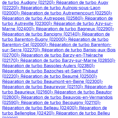
de turbo
Audigny
(
02120
)
›
Réparation de turbo
Augy
(
02220
)
›
Réparation de turbo
Aulnois-sous-Laon
(
02000
)
›
Réparation de turbo
Autremencourt
(
02250
)
›
Réparation de turbo
Autreppes
(
02580
)
›
Réparation de
turbo
Autreville
(
02300
)
›
Réparation de turbo
Azy-sur-
Marne
(
02400
)
›
Réparation de turbo
Bagneux
(
02290
)
›
Réparation de turbo
Bancigny
(
02140
)
›
Réparation de
turbo
Barenton-Bugny
(
02000
)
›
Réparation de turbo
Barenton-Cel
(
02000
)
›
Réparation de turbo
Barenton-
sur-Serre
(
02270
)
›
Réparation de turbo
Barisis-aux-Bois
(
02700
)
›
Réparation de turbo
Barzy-en-Thiérache
(
02170
)
›
Réparation de turbo
Barzy-sur-Marne
(
02850
)
›
Réparation de turbo
Bassoles-Aulers
(
02380
)
›
Réparation de turbo
Bazoches-et-Saint-Thibaut
(
02220
)
›
Réparation de turbo
Beaumé
(
02500
)
›
Réparation de turbo
Beaumont-en-Beine
(
02300
)
›
Réparation de turbo
Beaurevoir
(
02110
)
›
Réparation de
turbo
Beaurieux
(
02160
)
›
Réparation de turbo
Beautor
(
02800
)
›
Réparation de turbo
Beauvois-en-Vermandois
(
02590
)
›
Réparation de turbo
Becquigny
(
02110
)
›
Réparation de turbo
Belleau
(
02400
)
›
Réparation de
turbo
Bellenglise
(
02420
)
›
Réparation de turbo
Belleu