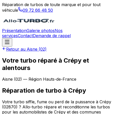
Réparation de turbos de toute marque et pour tout
véhicule
09 72 66 48 50
Présentation
Galerie photos
Nos
services
Contact
Demande de rappel
Retour au
Aisne
(
02
)
Votre turbo réparé à Crépy et
alentours
Aisne
(
02
) — Région
Hauts-de-France
Réparation de turbo
à
Crépy
Votre turbo siffle, fume ou perd de la puissance à Crépy
(02870) ? Allo-turbo répare et reconditionne les turbos
pour les automobilistes de Crépy et des communes