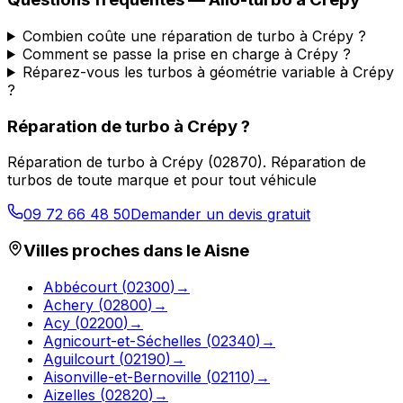
Combien coûte une réparation de turbo à Crépy ?
Comment se passe la prise en charge à Crépy ?
Réparez-vous les turbos à géométrie variable à Crépy
?
Réparation de turbo
à
Crépy
?
Réparation de turbo
à
Crépy
(
02870
).
Réparation de
turbos de toute marque et pour tout véhicule
09 72 66 48 50
Demander un devis gratuit
Villes proches dans le
Aisne
Abbécourt
(
02300
)
→
Achery
(
02800
)
→
Acy
(
02200
)
→
Agnicourt-et-Séchelles
(
02340
)
→
Aguilcourt
(
02190
)
→
Aisonville-et-Bernoville
(
02110
)
→
Aizelles
(
02820
)
→