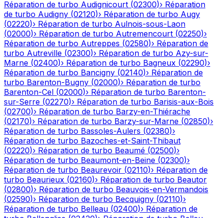
Réparation de turbo
Audignicourt
(
02300
)
›
Réparation
de turbo
Audigny
(
02120
)
›
Réparation de turbo
Augy
(
02220
)
›
Réparation de turbo
Aulnois-sous-Laon
(
02000
)
›
Réparation de turbo
Autremencourt
(
02250
)
›
Réparation de turbo
Autreppes
(
02580
)
›
Réparation de
turbo
Autreville
(
02300
)
›
Réparation de turbo
Azy-sur-
Marne
(
02400
)
›
Réparation de turbo
Bagneux
(
02290
)
›
Réparation de turbo
Bancigny
(
02140
)
›
Réparation de
turbo
Barenton-Bugny
(
02000
)
›
Réparation de turbo
Barenton-Cel
(
02000
)
›
Réparation de turbo
Barenton-
sur-Serre
(
02270
)
›
Réparation de turbo
Barisis-aux-Bois
(
02700
)
›
Réparation de turbo
Barzy-en-Thiérache
(
02170
)
›
Réparation de turbo
Barzy-sur-Marne
(
02850
)
›
Réparation de turbo
Bassoles-Aulers
(
02380
)
›
Réparation de turbo
Bazoches-et-Saint-Thibaut
(
02220
)
›
Réparation de turbo
Beaumé
(
02500
)
›
Réparation de turbo
Beaumont-en-Beine
(
02300
)
›
Réparation de turbo
Beaurevoir
(
02110
)
›
Réparation de
turbo
Beaurieux
(
02160
)
›
Réparation de turbo
Beautor
(
02800
)
›
Réparation de turbo
Beauvois-en-Vermandois
(
02590
)
›
Réparation de turbo
Becquigny
(
02110
)
›
Réparation de turbo
Belleau
(
02400
)
›
Réparation de