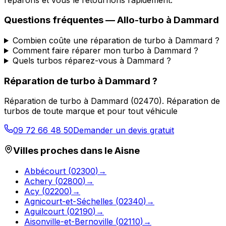
Questions fréquentes —
Allo-turbo
à
Dammard
Combien coûte une réparation de turbo à Dammard ?
Comment faire réparer mon turbo à Dammard ?
Quels turbos réparez-vous à Dammard ?
Réparation de turbo
à
Dammard
?
Réparation de turbo
à
Dammard
(
02470
).
Réparation de
turbos de toute marque et pour tout véhicule
09 72 66 48 50
Demander un devis gratuit
Villes proches dans le
Aisne
Abbécourt
(
02300
)
→
Achery
(
02800
)
→
Acy
(
02200
)
→
Agnicourt-et-Séchelles
(
02340
)
→
Aguilcourt
(
02190
)
→
Aisonville-et-Bernoville
(
02110
)
→