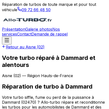
Réparation de turbos de toute marque et pour tout
véhicule
09 72 66 48 50
Présentation
Galerie photos
Nos
services
Contact
Demande de rappel
Retour au
Aisne
(
02
)
Votre turbo réparé à Dammard et
alentours
Aisne
(
02
) — Région
Hauts-de-France
Réparation de turbo
à
Dammard
Votre turbo siffle, fume ou perd de la puissance à
Dammard (02470) ? Allo-turbo répare et reconditionne
les turbos pour les automobilistes de Dammard et des