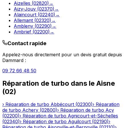
Aizelles
(
02820
)
→
Aizy-Jouy
(
02370
)
→
Alaincourt
(
02240
)
→
Allemant
(
02320
)
→
Ambleny
(
02290
)
→
Ambrief
(
02200
)
→
Contact rapide
Appelez-nous directement pour un devis gratuit depuis
Dammard
:
09 72 66 48 50
Réparation de turbo
dans le
Aisne
(
02
)
›
Réparation de turbo
Abbécourt
(
02300
)
›
Réparation
de turbo
Achery
(
02800
)
›
Réparation de turbo
Acy
(
02200
)
›
Réparation de turbo
Agnicourt-et-Séchelles
(
02340
)
›
Réparation de turbo
Aguilcourt
(
02190
)
›
Réparation de turbo
Aisonville-et-Bernoville
(
02110
)
›