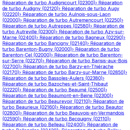
Réparation de turbo
Audignicourt
(
02300
)
›
Réparation
de turbo
Audigny
(
02120
)
›
Réparation de turbo
Augy
(
02220
)
›
Réparation de turbo
Aulnois-sous-Laon
(
02000
)
›
Réparation de turbo
Autremencourt
(
02250
)
›
Réparation de turbo
Autreppes
(
02580
)
›
Réparation de
turbo
Autreville
(
02300
)
›
Réparation de turbo
Azy-sur-
Marne
(
02400
)
›
Réparation de turbo
Bagneux
(
02290
)
›
Réparation de turbo
Bancigny
(
02140
)
›
Réparation de
turbo
Barenton-Bugny
(
02000
)
›
Réparation de turbo
Barenton-Cel
(
02000
)
›
Réparation de turbo
Barenton-
sur-Serre
(
02270
)
›
Réparation de turbo
Barisis-aux-Bois
(
02700
)
›
Réparation de turbo
Barzy-en-Thiérache
(
02170
)
›
Réparation de turbo
Barzy-sur-Marne
(
02850
)
›
Réparation de turbo
Bassoles-Aulers
(
02380
)
›
Réparation de turbo
Bazoches-et-Saint-Thibaut
(
02220
)
›
Réparation de turbo
Beaumé
(
02500
)
›
Réparation de turbo
Beaumont-en-Beine
(
02300
)
›
Réparation de turbo
Beaurevoir
(
02110
)
›
Réparation de
turbo
Beaurieux
(
02160
)
›
Réparation de turbo
Beautor
(
02800
)
›
Réparation de turbo
Beauvois-en-Vermandois
(
02590
)
›
Réparation de turbo
Becquigny
(
02110
)
›
Réparation de turbo
Belleau
(
02400
)
›
Réparation de