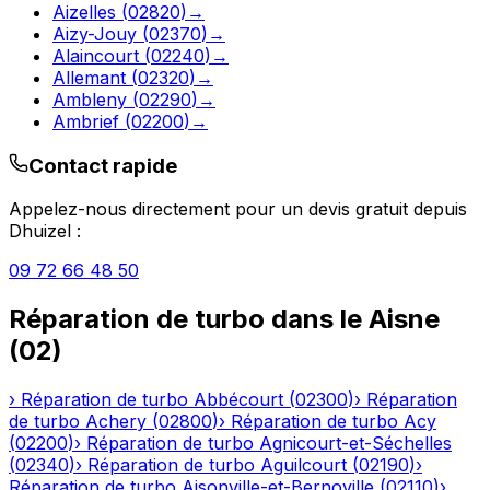
Aizelles
(
02820
)
→
Aizy-Jouy
(
02370
)
→
Alaincourt
(
02240
)
→
Allemant
(
02320
)
→
Ambleny
(
02290
)
→
Ambrief
(
02200
)
→
Contact rapide
Appelez-nous directement pour un devis gratuit depuis
Dhuizel
:
09 72 66 48 50
Réparation de turbo
dans le
Aisne
(
02
)
›
Réparation de turbo
Abbécourt
(
02300
)
›
Réparation
de turbo
Achery
(
02800
)
›
Réparation de turbo
Acy
(
02200
)
›
Réparation de turbo
Agnicourt-et-Séchelles
(
02340
)
›
Réparation de turbo
Aguilcourt
(
02190
)
›
Réparation de turbo
Aisonville-et-Bernoville
(
02110
)
›