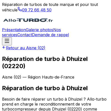
Réparation de turbos de toute marque et pour tout
véhicule
09 72 66 48 50
Présentation
Galerie photos
Nos
services
Contact
Demande de rappel
Retour au
Aisne
(
02
)
Réparation de turbo à Dhuizel
(02220)
Aisne
(
02
) — Région
Hauts-de-France
Réparation de turbo
à
Dhuizel
Besoin de faire réparer un turbo à Dhuizel ? Allo-turbo
prend en charge le reconditionnement de votre
turbocompresseur depuis Dhuizel (02220) comme