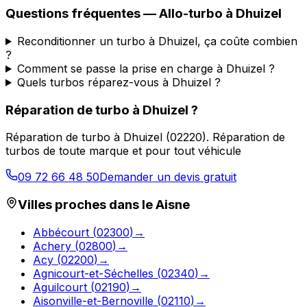
Questions fréquentes —
Allo-turbo
à
Dhuizel
Reconditionner un turbo à Dhuizel, ça coûte combien
?
Comment se passe la prise en charge à Dhuizel ?
Quels turbos réparez-vous à Dhuizel ?
Réparation de turbo
à
Dhuizel
?
Réparation de turbo
à
Dhuizel
(
02220
).
Réparation de
turbos de toute marque et pour tout véhicule
09 72 66 48 50
Demander un devis gratuit
Villes proches dans le
Aisne
Abbécourt
(
02300
)
→
Achery
(
02800
)
→
Acy
(
02200
)
→
Agnicourt-et-Séchelles
(
02340
)
→
Aguilcourt
(
02190
)
→
Aisonville-et-Bernoville
(
02110
)
→