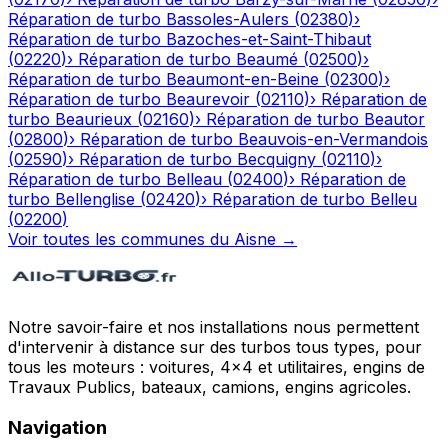
Réparation de turbo
Bassoles-Aulers
(
02380
)
›
Réparation de turbo
Bazoches-et-Saint-Thibaut
(
02220
)
›
Réparation de turbo
Beaumé
(
02500
)
›
Réparation de turbo
Beaumont-en-Beine
(
02300
)
›
Réparation de turbo
Beaurevoir
(
02110
)
›
Réparation de
turbo
Beaurieux
(
02160
)
›
Réparation de turbo
Beautor
(
02800
)
›
Réparation de turbo
Beauvois-en-Vermandois
(
02590
)
›
Réparation de turbo
Becquigny
(
02110
)
›
Réparation de turbo
Belleau
(
02400
)
›
Réparation de
turbo
Bellenglise
(
02420
)
›
Réparation de turbo
Belleu
(
02200
)
Voir toutes les communes du
Aisne
→
Notre savoir-faire et nos installations nous permettent
d'intervenir à distance sur des turbos tous types, pour
tous les moteurs : voitures, 4x4 et utilitaires, engins de
Travaux Publics, bateaux, camions, engins agricoles.
Navigation