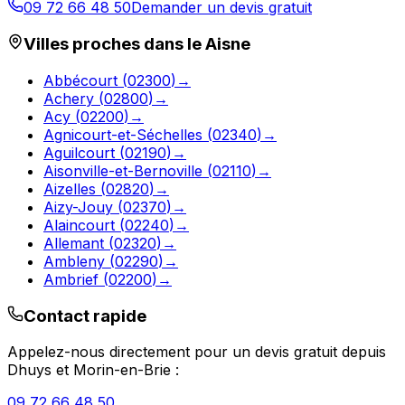
09 72 66 48 50
Demander un devis gratuit
Villes proches dans le
Aisne
Abbécourt
(
02300
)
→
Achery
(
02800
)
→
Acy
(
02200
)
→
Agnicourt-et-Séchelles
(
02340
)
→
Aguilcourt
(
02190
)
→
Aisonville-et-Bernoville
(
02110
)
→
Aizelles
(
02820
)
→
Aizy-Jouy
(
02370
)
→
Alaincourt
(
02240
)
→
Allemant
(
02320
)
→
Ambleny
(
02290
)
→
Ambrief
(
02200
)
→
Contact rapide
Appelez-nous directement pour un devis gratuit depuis
Dhuys et Morin-en-Brie
:
09 72 66 48 50