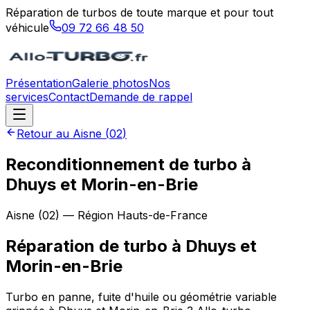
Réparation de turbos de toute marque et pour tout
véhicule
09 72 66 48 50
Présentation
Galerie photos
Nos
services
Contact
Demande de rappel
Retour au
Aisne
(
02
)
Reconditionnement de turbo à
Dhuys et Morin-en-Brie
Aisne
(
02
) — Région
Hauts-de-France
Réparation de turbo
à
Dhuys et
Morin-en-Brie
Turbo en panne, fuite d'huile ou géométrie variable