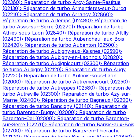
(
02360
)
›
Réparation de turbo
Arcy-Sainte-Restitue
(
02130
)
›
Réparation de turbo
Armentières-sur-Ourcq
(
02210
)
›
Réparation de turbo
Arrancy
(
02860
)
›
Réparation de turbo
Artemps
(
02480
)
›
Réparation de
turbo
Assis-sur-Serre
(
02270
)
›
Réparation de turbo
Athies-sous-Laon
(
02840
)
›
Réparation de turbo
Attilly
(
02490
)
›
Réparation de turbo
Aubencheul-aux-Bois
(
02420
)
›
Réparation de turbo
Aubenton
(
02500
)
›
Réparation de turbo
Aubigny-aux-Kaisnes
(
02590
)
›
Réparation de turbo
Aubigny-en-Laonnois
(
02820
)
›
Réparation de turbo
Audignicourt
(
02300
)
›
Réparation
de turbo
Audigny
(
02120
)
›
Réparation de turbo
Augy
(
02220
)
›
Réparation de turbo
Aulnois-sous-Laon
(
02000
)
›
Réparation de turbo
Autremencourt
(
02250
)
›
Réparation de turbo
Autreppes
(
02580
)
›
Réparation de
turbo
Autreville
(
02300
)
›
Réparation de turbo
Azy-sur-
Marne
(
02400
)
›
Réparation de turbo
Bagneux
(
02290
)
›
Réparation de turbo
Bancigny
(
02140
)
›
Réparation de
turbo
Barenton-Bugny
(
02000
)
›
Réparation de turbo
Barenton-Cel
(
02000
)
›
Réparation de turbo
Barenton-
sur-Serre
(
02270
)
›
Réparation de turbo
Barisis-aux-Bois
(
02700
)
›
Réparation de turbo
Barzy-en-Thiérache
(
02170
)
›
Réparation de turbo
Barzy-sur-Marne
(
02850
)
›