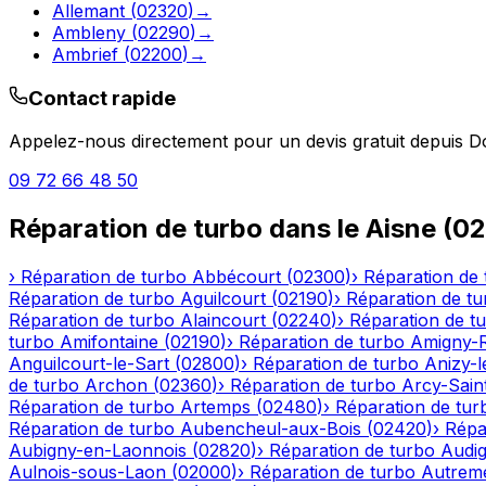
Allemant
(
02320
)
→
Ambleny
(
02290
)
→
Ambrief
(
02200
)
→
Contact rapide
Appelez-nous directement pour un devis gratuit depuis
D
09 72 66 48 50
Réparation de turbo
dans le
Aisne
(
02
›
Réparation de turbo
Abbécourt
(
02300
)
›
Réparation de 
Réparation de turbo
Aguilcourt
(
02190
)
›
Réparation de tu
Réparation de turbo
Alaincourt
(
02240
)
›
Réparation de t
turbo
Amifontaine
(
02190
)
›
Réparation de turbo
Amigny-
Anguilcourt-le-Sart
(
02800
)
›
Réparation de turbo
Anizy-
de turbo
Archon
(
02360
)
›
Réparation de turbo
Arcy-Sain
Réparation de turbo
Artemps
(
02480
)
›
Réparation de tur
Réparation de turbo
Aubencheul-aux-Bois
(
02420
)
›
Répa
Aubigny-en-Laonnois
(
02820
)
›
Réparation de turbo
Audig
Aulnois-sous-Laon
(
02000
)
›
Réparation de turbo
Autrem