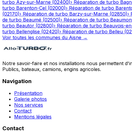
turbo
Azy-sur-Marne
(
02400
)
›
Réparation de turbo
Bagn
turbo
Barenton-Cel
(
02000
)
›
Réparation de turbo
Barent
(
02170
)
›
Réparation de turbo
Barzy-sur-Marne
(
02850
)
›
de turbo
Beaumé
(
02500
)
›
Réparation de turbo
Beaumont
turbo
Beautor
(
02800
)
›
Réparation de turbo
Beauvois-en
turbo
Bellenglise
(
02420
)
›
Réparation de turbo
Belleu
(
02
Voir toutes les communes du
Aisne
→
Notre savoir-faire et nos installations nous permettent d'i
Publics, bateaux, camions, engins agricoles.
Navigation
Présentation
Galerie photos
Nos services
Contact
Mentions légales
Contact