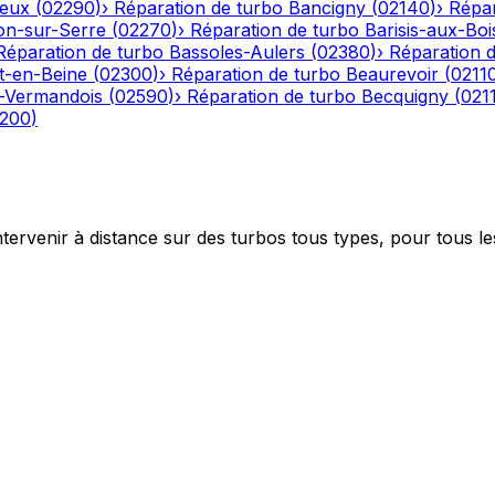
eux
(
02290
)
›
Réparation de turbo
Bancigny
(
02140
)
›
Répar
on-sur-Serre
(
02270
)
›
Réparation de turbo
Barisis-aux-Boi
Réparation de turbo
Bassoles-Aulers
(
02380
)
›
Réparation 
-en-Beine
(
02300
)
›
Réparation de turbo
Beaurevoir
(
0211
-Vermandois
(
02590
)
›
Réparation de turbo
Becquigny
(
021
200
)
ntervenir à distance sur des turbos tous types, pour tous le