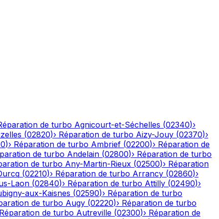
Réparation de turbo
Agnicourt-et-Séchelles
(
02340
)
›
izelles
(
02820
)
›
Réparation de turbo
Aizy-Jouy
(
02370
)
›
90
)
›
Réparation de turbo
Ambrief
(
02200
)
›
Réparation de
paration de turbo
Andelain
(
02800
)
›
Réparation de turbo
aration de turbo
Any-Martin-Rieux
(
02500
)
›
Réparation
Ourcq
(
02210
)
›
Réparation de turbo
Arrancy
(
02860
)
›
ous-Laon
(
02840
)
›
Réparation de turbo
Attilly
(
02490
)
›
bigny-aux-Kaisnes
(
02590
)
›
Réparation de turbo
paration de turbo
Augy
(
02220
)
›
Réparation de turbo
Réparation de turbo
Autreville
(
02300
)
›
Réparation de