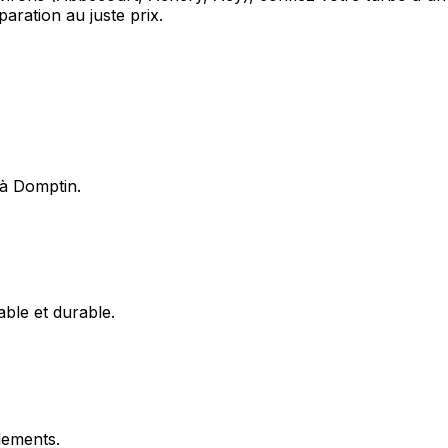
ration au juste prix.
 à Domptin.
able et durable.
flements.