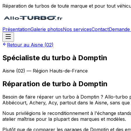
Réparation de turbos de toute marque et pour tout véhicu
Présentation
Galerie photos
Nos services
Contact
Demande 
Retour au
Aisne
(
02
)
Spécialiste du turbo à Domptin
Aisne
(
02
) — Région
Hauts-de-France
Réparation de turbo
à
Domptin
Besoin de faire réparer un turbo à Domptin ? Allo-turb
Abbécourt, Achery, Acy, partout dans le Aisne, sans que
Nous privilégions le reconditionnement à l'échange standa
atelier maîtrise pour la plupart des marques et modèles.
Plutôt que de comparer les garages de Domptin et des envi