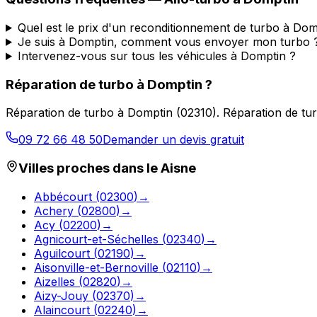
Quel est le prix d'un reconditionnement de turbo à Dom
Je suis à Domptin, comment vous envoyer mon turbo 
Intervenez-vous sur tous les véhicules à Domptin ?
Réparation de turbo
à
Domptin
?
Réparation de turbo
à
Domptin
(
02310
).
Réparation de tu
09 72 66 48 50
Demander un devis gratuit
Villes proches dans le
Aisne
Abbécourt
(
02300
)
→
Achery
(
02800
)
→
Acy
(
02200
)
→
Agnicourt-et-Séchelles
(
02340
)
→
Aguilcourt
(
02190
)
→
Aisonville-et-Bernoville
(
02110
)
→
Aizelles
(
02820
)
→
Aizy-Jouy
(
02370
)
→
Alaincourt
(
02240
)
→