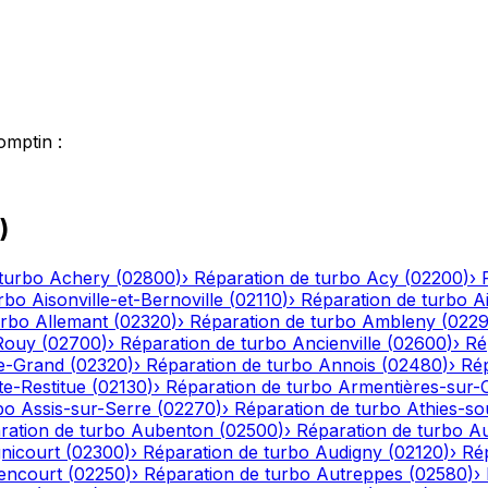
omptin
:
)
turbo
Achery
(
02800
)
›
Réparation de turbo
Acy
(
02200
)
›
rbo
Aisonville-et-Bernoville
(
02110
)
›
Réparation de turbo
A
urbo
Allemant
(
02320
)
›
Réparation de turbo
Ambleny
(
022
Rouy
(
02700
)
›
Réparation de turbo
Ancienville
(
02600
)
›
Ré
le-Grand
(
02320
)
›
Réparation de turbo
Annois
(
02480
)
›
Rép
te-Restitue
(
02130
)
›
Réparation de turbo
Armentières-sur-
bo
Assis-sur-Serre
(
02270
)
›
Réparation de turbo
Athies-s
ration de turbo
Aubenton
(
02500
)
›
Réparation de turbo
Au
nicourt
(
02300
)
›
Réparation de turbo
Audigny
(
02120
)
›
Ré
encourt
(
02250
)
›
Réparation de turbo
Autreppes
(
02580
)
›