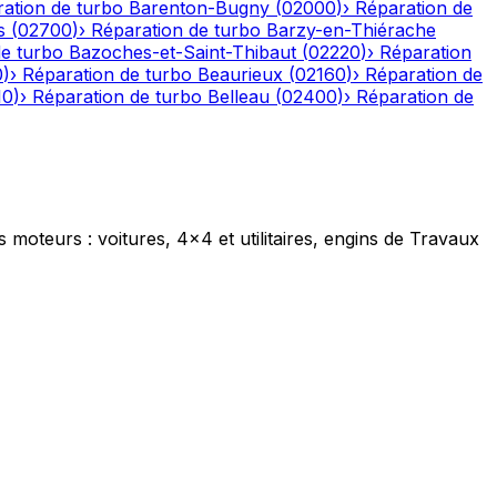
ation de turbo
Barenton-Bugny
(
02000
)
›
Réparation de
s
(
02700
)
›
Réparation de turbo
Barzy-en-Thiérache
de turbo
Bazoches-et-Saint-Thibaut
(
02220
)
›
Réparation
0
)
›
Réparation de turbo
Beaurieux
(
02160
)
›
Réparation de
10
)
›
Réparation de turbo
Belleau
(
02400
)
›
Réparation de
s moteurs : voitures, 4x4 et utilitaires, engins de Travaux