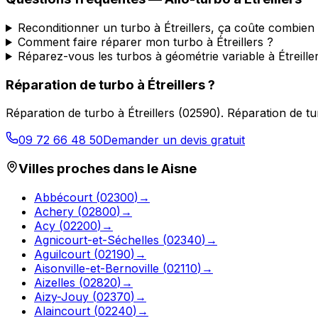
Reconditionner un turbo à Étreillers, ça coûte combien
Comment faire réparer mon turbo à Étreillers ?
Réparez-vous les turbos à géométrie variable à Étreille
Réparation de turbo
à
Étreillers
?
Réparation de turbo
à
Étreillers
(
02590
).
Réparation de tu
09 72 66 48 50
Demander un devis gratuit
Villes proches dans le
Aisne
Abbécourt
(
02300
)
→
Achery
(
02800
)
→
Acy
(
02200
)
→
Agnicourt-et-Séchelles
(
02340
)
→
Aguilcourt
(
02190
)
→
Aisonville-et-Bernoville
(
02110
)
→
Aizelles
(
02820
)
→
Aizy-Jouy
(
02370
)
→
Alaincourt
(
02240
)
→