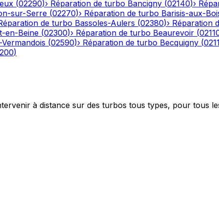
eux
(
02290
)
›
Réparation de turbo
Bancigny
(
02140
)
›
Répar
on-sur-Serre
(
02270
)
›
Réparation de turbo
Barisis-aux-Boi
Réparation de turbo
Bassoles-Aulers
(
02380
)
›
Réparation 
-en-Beine
(
02300
)
›
Réparation de turbo
Beaurevoir
(
0211
-Vermandois
(
02590
)
›
Réparation de turbo
Becquigny
(
021
200
)
ntervenir à distance sur des turbos tous types, pour tous le