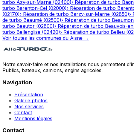
turbo
Azy-sur-Marne
(
02400
)
›
Réparation de turbo
Bagn
turbo
Barenton-Cel
(
02000
)
›
Réparation de turbo
Barent
(
02170
)
›
Réparation de turbo
Barzy-sur-Marne
(
02850
)
›
de turbo
Beaumé
(
02500
)
›
Réparation de turbo
Beaumont
turbo
Beautor
(
02800
)
›
Réparation de turbo
Beauvois-en
turbo
Bellenglise
(
02420
)
›
Réparation de turbo
Belleu
(
02
Voir toutes les communes du
Aisne
→
Notre savoir-faire et nos installations nous permettent d'i
Publics, bateaux, camions, engins agricoles.
Navigation
Présentation
Galerie photos
Nos services
Contact
Mentions légales
Contact