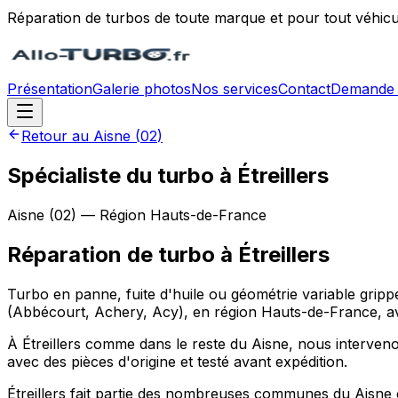
Réparation de turbos de toute marque et pour tout véhicu
Présentation
Galerie photos
Nos services
Contact
Demande 
Retour au
Aisne
(
02
)
Spécialiste du turbo à Étreillers
Aisne
(
02
) — Région
Hauts-de-France
Réparation de turbo
à
Étreillers
Turbo en panne, fuite d'huile ou géométrie variable grippé
(Abbécourt, Achery, Acy), en région Hauts-de-France, av
À Étreillers comme dans le reste du Aisne, nous intervenons
avec des pièces d'origine et testé avant expédition.
Étreillers fait partie des nombreuses communes du Aisne o