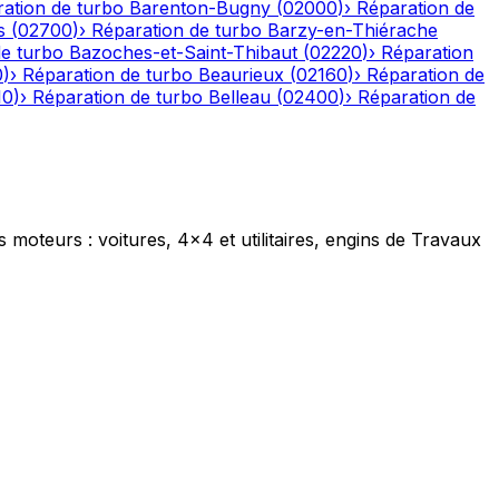
ation de turbo
Barenton-Bugny
(
02000
)
›
Réparation de
s
(
02700
)
›
Réparation de turbo
Barzy-en-Thiérache
de turbo
Bazoches-et-Saint-Thibaut
(
02220
)
›
Réparation
0
)
›
Réparation de turbo
Beaurieux
(
02160
)
›
Réparation de
10
)
›
Réparation de turbo
Belleau
(
02400
)
›
Réparation de
s moteurs : voitures, 4x4 et utilitaires, engins de Travaux