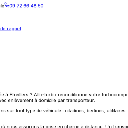
le
09 72 66 48 50
de rappel
e à Étreillers ? Allo-turbo reconditionne votre turbocompre
ec enlèvement à domicile par transporteur.
 sur tout type de véhicule : citadines, berlines, utilitaire
ù nous assurons la prise en charge à distance. Un transpor