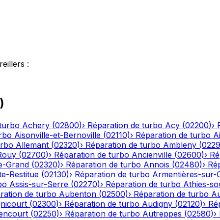
reillers
:
)
turbo
Achery
(
02800
)
›
Réparation de turbo
Acy
(
02200
)
›
rbo
Aisonville-et-Bernoville
(
02110
)
›
Réparation de turbo
A
urbo
Allemant
(
02320
)
›
Réparation de turbo
Ambleny
(
022
Rouy
(
02700
)
›
Réparation de turbo
Ancienville
(
02600
)
›
Ré
le-Grand
(
02320
)
›
Réparation de turbo
Annois
(
02480
)
›
Rép
te-Restitue
(
02130
)
›
Réparation de turbo
Armentières-sur-
bo
Assis-sur-Serre
(
02270
)
›
Réparation de turbo
Athies-s
ration de turbo
Aubenton
(
02500
)
›
Réparation de turbo
Au
nicourt
(
02300
)
›
Réparation de turbo
Audigny
(
02120
)
›
Ré
encourt
(
02250
)
›
Réparation de turbo
Autreppes
(
02580
)
›