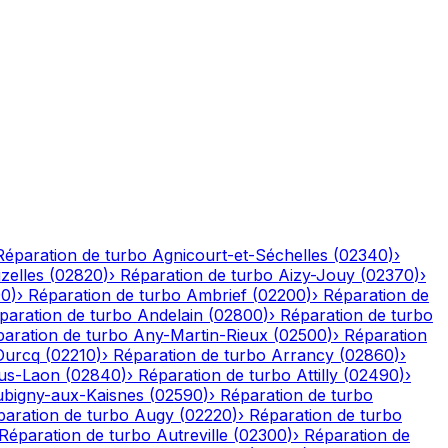
Réparation de turbo
Agnicourt-et-Séchelles
(
02340
)
›
izelles
(
02820
)
›
Réparation de turbo
Aizy-Jouy
(
02370
)
›
90
)
›
Réparation de turbo
Ambrief
(
02200
)
›
Réparation de
paration de turbo
Andelain
(
02800
)
›
Réparation de turbo
aration de turbo
Any-Martin-Rieux
(
02500
)
›
Réparation
Ourcq
(
02210
)
›
Réparation de turbo
Arrancy
(
02860
)
›
ous-Laon
(
02840
)
›
Réparation de turbo
Attilly
(
02490
)
›
bigny-aux-Kaisnes
(
02590
)
›
Réparation de turbo
paration de turbo
Augy
(
02220
)
›
Réparation de turbo
Réparation de turbo
Autreville
(
02300
)
›
Réparation de