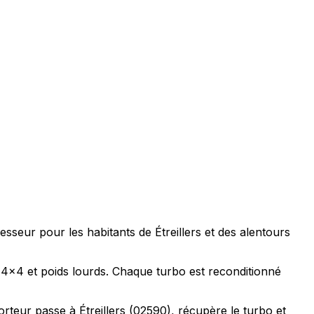
sseur pour les habitants de Étreillers et des alentours
s, 4x4 et poids lourds. Chaque turbo est reconditionné
teur passe à Étreillers (02590), récupère le turbo et