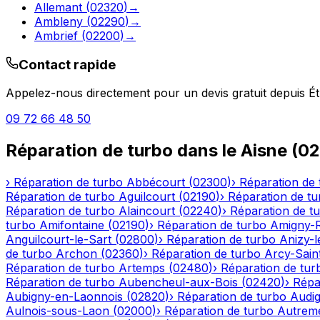
Allemant
(
02320
)
→
Ambleny
(
02290
)
→
Ambrief
(
02200
)
→
Contact rapide
Appelez-nous directement pour un devis gratuit depuis
Ét
09 72 66 48 50
Réparation de turbo
dans le
Aisne
(
02
›
Réparation de turbo
Abbécourt
(
02300
)
›
Réparation de 
Réparation de turbo
Aguilcourt
(
02190
)
›
Réparation de tu
Réparation de turbo
Alaincourt
(
02240
)
›
Réparation de t
turbo
Amifontaine
(
02190
)
›
Réparation de turbo
Amigny-
Anguilcourt-le-Sart
(
02800
)
›
Réparation de turbo
Anizy-
de turbo
Archon
(
02360
)
›
Réparation de turbo
Arcy-Sain
Réparation de turbo
Artemps
(
02480
)
›
Réparation de tur
Réparation de turbo
Aubencheul-aux-Bois
(
02420
)
›
Répa
Aubigny-en-Laonnois
(
02820
)
›
Réparation de turbo
Audig
Aulnois-sous-Laon
(
02000
)
›
Réparation de turbo
Autrem