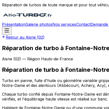
Réparation de turbos de toute marque et pour tout véhicu
Présentation
Galerie photos
Nos services
Contact
Demande 
Retour au
Aisne
(
02
)
Réparation de turbo à Fontaine-Notr
Aisne
(
02
) — Région
Hauts-de-France
Réparation de turbo
à
Fontaine-Notr
Turbo en panne, fuite d'huile ou géométrie variable gri
Notre-Dame et des alentours (Abbécourt, Achery, Acy), e
Chaque turbo confié depuis Fontaine-Notre-Dame est démon
vérifiés, et l'équilibrage haute vitesse est réalisé sur banc.
Habitant de Fontaine-Notre-Dame ou d'une commune voisin