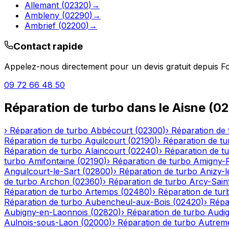
Allemant
(
02320
)
→
Ambleny
(
02290
)
→
Ambrief
(
02200
)
→
Contact rapide
Appelez-nous directement pour un devis gratuit depuis
F
09 72 66 48 50
Réparation de turbo
dans le
Aisne
(
02
›
Réparation de turbo
Abbécourt
(
02300
)
›
Réparation de 
Réparation de turbo
Aguilcourt
(
02190
)
›
Réparation de tu
Réparation de turbo
Alaincourt
(
02240
)
›
Réparation de t
turbo
Amifontaine
(
02190
)
›
Réparation de turbo
Amigny-
Anguilcourt-le-Sart
(
02800
)
›
Réparation de turbo
Anizy-
de turbo
Archon
(
02360
)
›
Réparation de turbo
Arcy-Sain
Réparation de turbo
Artemps
(
02480
)
›
Réparation de tur
Réparation de turbo
Aubencheul-aux-Bois
(
02420
)
›
Répa
Aubigny-en-Laonnois
(
02820
)
›
Réparation de turbo
Audig
Aulnois-sous-Laon
(
02000
)
›
Réparation de turbo
Autrem