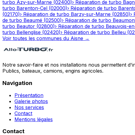
turbo
Azy-sur-Marne
(
02400
)
›
Réparation de turbo
Bagn
turbo
Barenton-Cel
(
02000
)
›
Réparation de turbo
Barent
(
02170
)
›
Réparation de turbo
Barzy-sur-Marne
(
02850
)
›
de turbo
Beaumé
(
02500
)
›
Réparation de turbo
Beaumont
turbo
Beautor
(
02800
)
›
Réparation de turbo
Beauvois-en
turbo
Bellenglise
(
02420
)
›
Réparation de turbo
Belleu
(
02
Voir toutes les communes du
Aisne
→
Notre savoir-faire et nos installations nous permettent d'i
Publics, bateaux, camions, engins agricoles.
Navigation
Présentation
Galerie photos
Nos services
Contact
Mentions légales
Contact