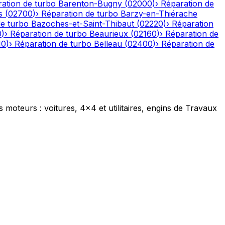
ation de turbo
Barenton-Bugny
(
02000
)
›
Réparation de
s
(
02700
)
›
Réparation de turbo
Barzy-en-Thiérache
de turbo
Bazoches-et-Saint-Thibaut
(
02220
)
›
Réparation
0
)
›
Réparation de turbo
Beaurieux
(
02160
)
›
Réparation de
10
)
›
Réparation de turbo
Belleau
(
02400
)
›
Réparation de
s moteurs : voitures, 4x4 et utilitaires, engins de Travaux