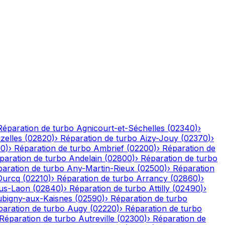
Réparation de turbo
Agnicourt-et-Séchelles
(
02340
)
›
izelles
(
02820
)
›
Réparation de turbo
Aizy-Jouy
(
02370
)
›
90
)
›
Réparation de turbo
Ambrief
(
02200
)
›
Réparation de
paration de turbo
Andelain
(
02800
)
›
Réparation de turbo
aration de turbo
Any-Martin-Rieux
(
02500
)
›
Réparation
Ourcq
(
02210
)
›
Réparation de turbo
Arrancy
(
02860
)
›
ous-Laon
(
02840
)
›
Réparation de turbo
Attilly
(
02490
)
›
bigny-aux-Kaisnes
(
02590
)
›
Réparation de turbo
paration de turbo
Augy
(
02220
)
›
Réparation de turbo
Réparation de turbo
Autreville
(
02300
)
›
Réparation de