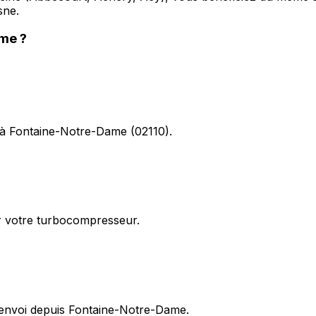
sne.
ame
?
e à Fontaine-Notre-Dame (02110).
ur votre turbocompresseur.
 renvoi depuis Fontaine-Notre-Dame.