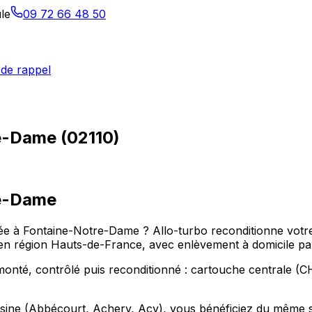
le
09 72 66 48 50
de rappel
e-Dame (02110)
e-Dame
ppée à Fontaine-Notre-Dame ? Allo-turbo reconditionne vot
n région Hauts-de-France, avec enlèvement à domicile par
té, contrôlé puis reconditionné : cartouche centrale (CHR
e (Abbécourt, Achery, Acy), vous bénéficiez du même serv