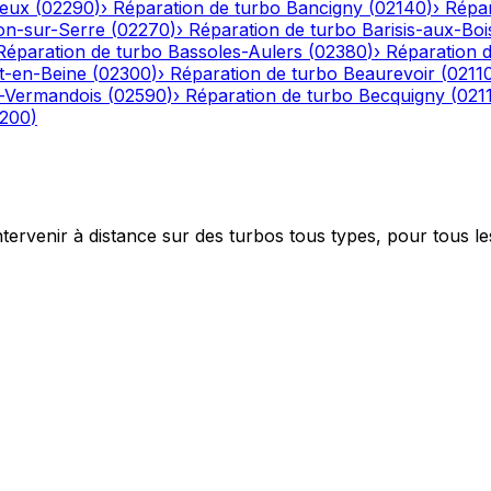
eux
(
02290
)
›
Réparation de turbo
Bancigny
(
02140
)
›
Répar
on-sur-Serre
(
02270
)
›
Réparation de turbo
Barisis-aux-Boi
Réparation de turbo
Bassoles-Aulers
(
02380
)
›
Réparation 
-en-Beine
(
02300
)
›
Réparation de turbo
Beaurevoir
(
0211
-Vermandois
(
02590
)
›
Réparation de turbo
Becquigny
(
021
200
)
ntervenir à distance sur des turbos tous types, pour tous le