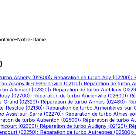
ontaine-Notre-Dame
:
)
turbo
Achery
(
02800
)
›
Réparation de turbo
Acy
(
02200
)
›
rbo
Aisonville-et-Bernoville
(
02110
)
›
Réparation de turbo
A
urbo
Allemant
(
02320
)
›
Réparation de turbo
Ambleny
(
022
Rouy
(
02700
)
›
Réparation de turbo
Ancienville
(
02600
)
›
Ré
le-Grand
(
02320
)
›
Réparation de turbo
Annois
(
02480
)
›
Rép
te-Restitue
(
02130
)
›
Réparation de turbo
Armentières-sur-
bo
Assis-sur-Serre
(
02270
)
›
Réparation de turbo
Athies-s
ration de turbo
Aubenton
(
02500
)
›
Réparation de turbo
Au
nicourt
(
02300
)
›
Réparation de turbo
Audigny
(
02120
)
›
Ré
encourt
(
02250
)
›
Réparation de turbo
Autreppes
(
02580
)
›