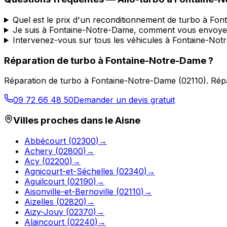
Quel est le prix d'un reconditionnement de turbo à Fo
Je suis à Fontaine-Notre-Dame, comment vous envoye
Intervenez-vous sur tous les véhicules à Fontaine-No
Réparation de turbo
à
Fontaine-Notre-Dame
?
Réparation de turbo
à
Fontaine-Notre-Dame
(
02110
).
Répa
09 72 66 48 50
Demander un devis gratuit
Villes proches dans le
Aisne
Abbécourt
(
02300
)
→
Achery
(
02800
)
→
Acy
(
02200
)
→
Agnicourt-et-Séchelles
(
02340
)
→
Aguilcourt
(
02190
)
→
Aisonville-et-Bernoville
(
02110
)
→
Aizelles
(
02820
)
→
Aizy-Jouy
(
02370
)
→
Alaincourt
(
02240
)
→