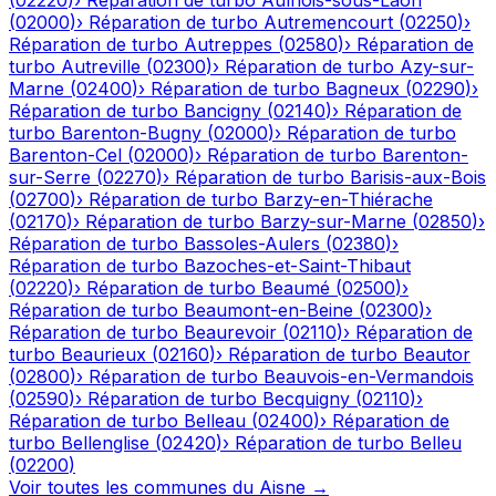
(
02220
)
›
Réparation de turbo
Aulnois-sous-Laon
(
02000
)
›
Réparation de turbo
Autremencourt
(
02250
)
›
Réparation de turbo
Autreppes
(
02580
)
›
Réparation de
turbo
Autreville
(
02300
)
›
Réparation de turbo
Azy-sur-
Marne
(
02400
)
›
Réparation de turbo
Bagneux
(
02290
)
›
Réparation de turbo
Bancigny
(
02140
)
›
Réparation de
turbo
Barenton-Bugny
(
02000
)
›
Réparation de turbo
Barenton-Cel
(
02000
)
›
Réparation de turbo
Barenton-
sur-Serre
(
02270
)
›
Réparation de turbo
Barisis-aux-Bois
(
02700
)
›
Réparation de turbo
Barzy-en-Thiérache
(
02170
)
›
Réparation de turbo
Barzy-sur-Marne
(
02850
)
›
Réparation de turbo
Bassoles-Aulers
(
02380
)
›
Réparation de turbo
Bazoches-et-Saint-Thibaut
(
02220
)
›
Réparation de turbo
Beaumé
(
02500
)
›
Réparation de turbo
Beaumont-en-Beine
(
02300
)
›
Réparation de turbo
Beaurevoir
(
02110
)
›
Réparation de
turbo
Beaurieux
(
02160
)
›
Réparation de turbo
Beautor
(
02800
)
›
Réparation de turbo
Beauvois-en-Vermandois
(
02590
)
›
Réparation de turbo
Becquigny
(
02110
)
›
Réparation de turbo
Belleau
(
02400
)
›
Réparation de
turbo
Bellenglise
(
02420
)
›
Réparation de turbo
Belleu
(
02200
)
Voir toutes les communes du
Aisne
→