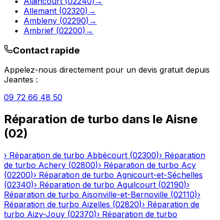
Alaincourt
(
02240
)
→
Allemant
(
02320
)
→
Ambleny
(
02290
)
→
Ambrief
(
02200
)
→
Contact rapide
Appelez-nous directement pour un devis gratuit depuis
Jeantes
:
09 72 66 48 50
Réparation de turbo
dans le
Aisne
(
02
)
›
Réparation de turbo
Abbécourt
(
02300
)
›
Réparation
de turbo
Achery
(
02800
)
›
Réparation de turbo
Acy
(
02200
)
›
Réparation de turbo
Agnicourt-et-Séchelles
(
02340
)
›
Réparation de turbo
Aguilcourt
(
02190
)
›
Réparation de turbo
Aisonville-et-Bernoville
(
02110
)
›
Réparation de turbo
Aizelles
(
02820
)
›
Réparation de
turbo
Aizy-Jouy
(
02370
)
›
Réparation de turbo