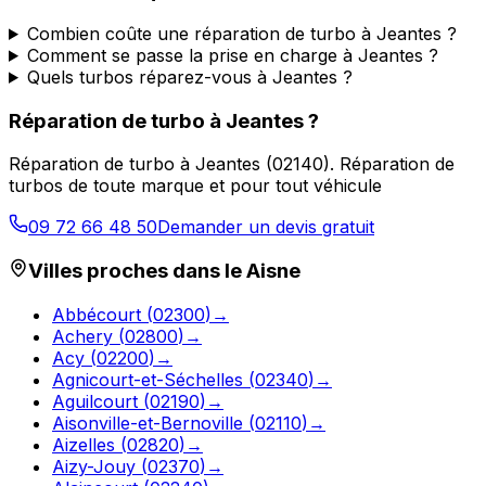
Combien coûte une réparation de turbo à Jeantes ?
Comment se passe la prise en charge à Jeantes ?
Quels turbos réparez-vous à Jeantes ?
Réparation de turbo
à
Jeantes
?
Réparation de turbo
à
Jeantes
(
02140
).
Réparation de
turbos de toute marque et pour tout véhicule
09 72 66 48 50
Demander un devis gratuit
Villes proches dans le
Aisne
Abbécourt
(
02300
)
→
Achery
(
02800
)
→
Acy
(
02200
)
→
Agnicourt-et-Séchelles
(
02340
)
→
Aguilcourt
(
02190
)
→
Aisonville-et-Bernoville
(
02110
)
→
Aizelles
(
02820
)
→
Aizy-Jouy
(
02370
)
→