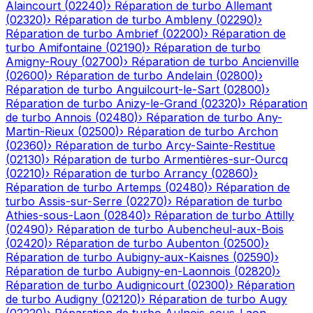
Alaincourt
(
02240
)
›
Réparation de turbo
Allemant
(
02320
)
›
Réparation de turbo
Ambleny
(
02290
)
›
Réparation de turbo
Ambrief
(
02200
)
›
Réparation de
turbo
Amifontaine
(
02190
)
›
Réparation de turbo
Amigny-Rouy
(
02700
)
›
Réparation de turbo
Ancienville
(
02600
)
›
Réparation de turbo
Andelain
(
02800
)
›
Réparation de turbo
Anguilcourt-le-Sart
(
02800
)
›
Réparation de turbo
Anizy-le-Grand
(
02320
)
›
Réparation
de turbo
Annois
(
02480
)
›
Réparation de turbo
Any-
Martin-Rieux
(
02500
)
›
Réparation de turbo
Archon
(
02360
)
›
Réparation de turbo
Arcy-Sainte-Restitue
(
02130
)
›
Réparation de turbo
Armentières-sur-Ourcq
(
02210
)
›
Réparation de turbo
Arrancy
(
02860
)
›
Réparation de turbo
Artemps
(
02480
)
›
Réparation de
turbo
Assis-sur-Serre
(
02270
)
›
Réparation de turbo
Athies-sous-Laon
(
02840
)
›
Réparation de turbo
Attilly
(
02490
)
›
Réparation de turbo
Aubencheul-aux-Bois
(
02420
)
›
Réparation de turbo
Aubenton
(
02500
)
›
Réparation de turbo
Aubigny-aux-Kaisnes
(
02590
)
›
Réparation de turbo
Aubigny-en-Laonnois
(
02820
)
›
Réparation de turbo
Audignicourt
(
02300
)
›
Réparation
de turbo
Audigny
(
02120
)
›
Réparation de turbo
Augy