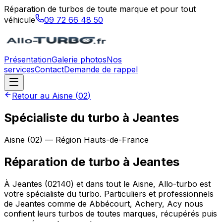
Réparation de turbos de toute marque et pour tout
véhicule
09 72 66 48 50
Présentation
Galerie photos
Nos
services
Contact
Demande de rappel
Retour au
Aisne
(
02
)
Spécialiste du turbo à Jeantes
Aisne
(
02
) — Région
Hauts-de-France
Réparation de turbo
à
Jeantes
À Jeantes (02140) et dans tout le Aisne, Allo-turbo est
votre spécialiste du turbo. Particuliers et professionnels
de Jeantes comme de Abbécourt, Achery, Acy nous
confient leurs turbos de toutes marques, récupérés puis