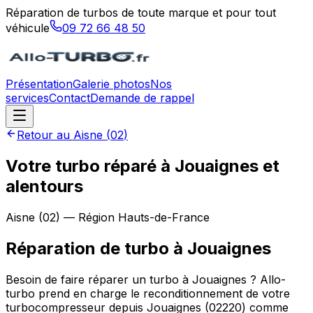
Réparation de turbos de toute marque et pour tout
véhicule
09 72 66 48 50
Présentation
Galerie photos
Nos
services
Contact
Demande de rappel
Retour au
Aisne
(
02
)
Votre turbo réparé à Jouaignes et
alentours
Aisne
(
02
) — Région
Hauts-de-France
Réparation de turbo
à
Jouaignes
Besoin de faire réparer un turbo à Jouaignes ? Allo-
turbo prend en charge le reconditionnement de votre
turbocompresseur depuis Jouaignes (02220) comme