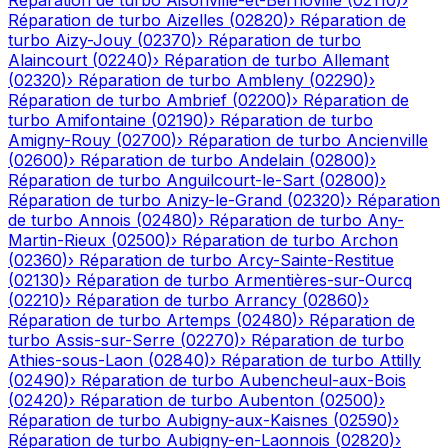
Réparation de turbo
Aisonville-et-Bernoville
(
02110
)
›
Réparation de turbo
Aizelles
(
02820
)
›
Réparation de
turbo
Aizy-Jouy
(
02370
)
›
Réparation de turbo
Alaincourt
(
02240
)
›
Réparation de turbo
Allemant
(
02320
)
›
Réparation de turbo
Ambleny
(
02290
)
›
Réparation de turbo
Ambrief
(
02200
)
›
Réparation de
turbo
Amifontaine
(
02190
)
›
Réparation de turbo
Amigny-Rouy
(
02700
)
›
Réparation de turbo
Ancienville
(
02600
)
›
Réparation de turbo
Andelain
(
02800
)
›
Réparation de turbo
Anguilcourt-le-Sart
(
02800
)
›
Réparation de turbo
Anizy-le-Grand
(
02320
)
›
Réparation
de turbo
Annois
(
02480
)
›
Réparation de turbo
Any-
Martin-Rieux
(
02500
)
›
Réparation de turbo
Archon
(
02360
)
›
Réparation de turbo
Arcy-Sainte-Restitue
(
02130
)
›
Réparation de turbo
Armentières-sur-Ourcq
(
02210
)
›
Réparation de turbo
Arrancy
(
02860
)
›
Réparation de turbo
Artemps
(
02480
)
›
Réparation de
turbo
Assis-sur-Serre
(
02270
)
›
Réparation de turbo
Athies-sous-Laon
(
02840
)
›
Réparation de turbo
Attilly
(
02490
)
›
Réparation de turbo
Aubencheul-aux-Bois
(
02420
)
›
Réparation de turbo
Aubenton
(
02500
)
›
Réparation de turbo
Aubigny-aux-Kaisnes
(
02590
)
›
Réparation de turbo
Aubigny-en-Laonnois
(
02820
)
›