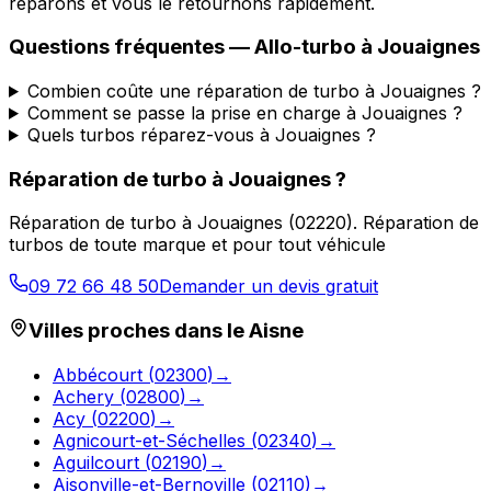
réparons et vous le retournons rapidement.
Questions fréquentes —
Allo-turbo
à
Jouaignes
Combien coûte une réparation de turbo à Jouaignes ?
Comment se passe la prise en charge à Jouaignes ?
Quels turbos réparez-vous à Jouaignes ?
Réparation de turbo
à
Jouaignes
?
Réparation de turbo
à
Jouaignes
(
02220
).
Réparation de
turbos de toute marque et pour tout véhicule
09 72 66 48 50
Demander un devis gratuit
Villes proches dans le
Aisne
Abbécourt
(
02300
)
→
Achery
(
02800
)
→
Acy
(
02200
)
→
Agnicourt-et-Séchelles
(
02340
)
→
Aguilcourt
(
02190
)
→
Aisonville-et-Bernoville
(
02110
)
→