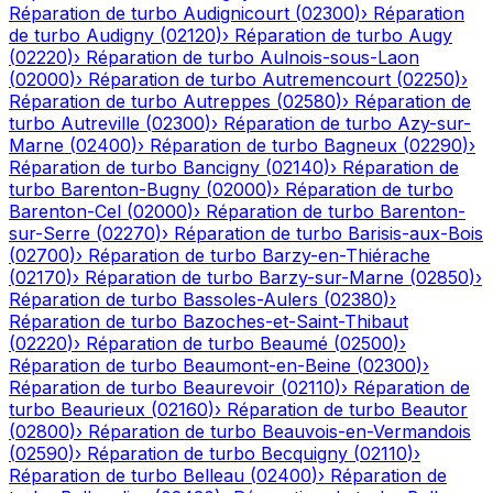
Réparation de turbo
Audignicourt
(
02300
)
›
Réparation
de turbo
Audigny
(
02120
)
›
Réparation de turbo
Augy
(
02220
)
›
Réparation de turbo
Aulnois-sous-Laon
(
02000
)
›
Réparation de turbo
Autremencourt
(
02250
)
›
Réparation de turbo
Autreppes
(
02580
)
›
Réparation de
turbo
Autreville
(
02300
)
›
Réparation de turbo
Azy-sur-
Marne
(
02400
)
›
Réparation de turbo
Bagneux
(
02290
)
›
Réparation de turbo
Bancigny
(
02140
)
›
Réparation de
turbo
Barenton-Bugny
(
02000
)
›
Réparation de turbo
Barenton-Cel
(
02000
)
›
Réparation de turbo
Barenton-
sur-Serre
(
02270
)
›
Réparation de turbo
Barisis-aux-Bois
(
02700
)
›
Réparation de turbo
Barzy-en-Thiérache
(
02170
)
›
Réparation de turbo
Barzy-sur-Marne
(
02850
)
›
Réparation de turbo
Bassoles-Aulers
(
02380
)
›
Réparation de turbo
Bazoches-et-Saint-Thibaut
(
02220
)
›
Réparation de turbo
Beaumé
(
02500
)
›
Réparation de turbo
Beaumont-en-Beine
(
02300
)
›
Réparation de turbo
Beaurevoir
(
02110
)
›
Réparation de
turbo
Beaurieux
(
02160
)
›
Réparation de turbo
Beautor
(
02800
)
›
Réparation de turbo
Beauvois-en-Vermandois
(
02590
)
›
Réparation de turbo
Becquigny
(
02110
)
›
Réparation de turbo
Belleau
(
02400
)
›
Réparation de