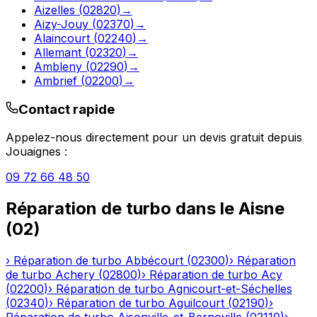
Aizelles
(
02820
)
→
Aizy-Jouy
(
02370
)
→
Alaincourt
(
02240
)
→
Allemant
(
02320
)
→
Ambleny
(
02290
)
→
Ambrief
(
02200
)
→
Contact rapide
Appelez-nous directement pour un devis gratuit depuis
Jouaignes
:
09 72 66 48 50
Réparation de turbo
dans le
Aisne
(
02
)
›
Réparation de turbo
Abbécourt
(
02300
)
›
Réparation
de turbo
Achery
(
02800
)
›
Réparation de turbo
Acy
(
02200
)
›
Réparation de turbo
Agnicourt-et-Séchelles
(
02340
)
›
Réparation de turbo
Aguilcourt
(
02190
)
›