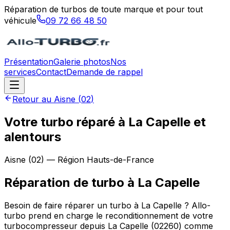
Réparation de turbos de toute marque et pour tout
véhicule
09 72 66 48 50
Présentation
Galerie photos
Nos
services
Contact
Demande de rappel
Retour au
Aisne
(
02
)
Votre turbo réparé à La Capelle et
alentours
Aisne
(
02
) — Région
Hauts-de-France
Réparation de turbo
à
La Capelle
Besoin de faire réparer un turbo à La Capelle ? Allo-
turbo prend en charge le reconditionnement de votre
turbocompresseur depuis La Capelle (02260) comme