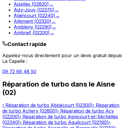
Aizelles
(
02820
)
→
Aizy-Jouy
(
02370
)
→
Alaincourt
(
02240
)
→
Allemant
(
02320
)
→
Ambleny
(
02290
)
→
Ambrief
(
02200
)
→
Contact rapide
Appelez-nous directement pour un devis gratuit depuis
La Capelle
:
09 72 66 48 50
Réparation de turbo
dans le
Aisne
(
02
)
›
Réparation de turbo
Abbécourt
(
02300
)
›
Réparation
de turbo
Achery
(
02800
)
›
Réparation de turbo
Acy
(
02200
)
›
Réparation de turbo
Agnicourt-et-Séchelles
(
02340
)
›
Réparation de turbo
Aguilcourt
(
02190
)
›