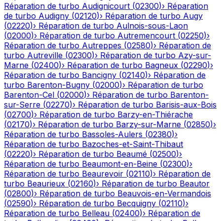
Réparation de turbo
Audignicourt
(
02300
)
›
Réparation
de turbo
Audigny
(
02120
)
›
Réparation de turbo
Augy
(
02220
)
›
Réparation de turbo
Aulnois-sous-Laon
(
02000
)
›
Réparation de turbo
Autremencourt
(
02250
)
›
Réparation de turbo
Autreppes
(
02580
)
›
Réparation de
turbo
Autreville
(
02300
)
›
Réparation de turbo
Azy-sur-
Marne
(
02400
)
›
Réparation de turbo
Bagneux
(
02290
)
›
Réparation de turbo
Bancigny
(
02140
)
›
Réparation de
turbo
Barenton-Bugny
(
02000
)
›
Réparation de turbo
Barenton-Cel
(
02000
)
›
Réparation de turbo
Barenton-
sur-Serre
(
02270
)
›
Réparation de turbo
Barisis-aux-Bois
(
02700
)
›
Réparation de turbo
Barzy-en-Thiérache
(
02170
)
›
Réparation de turbo
Barzy-sur-Marne
(
02850
)
›
Réparation de turbo
Bassoles-Aulers
(
02380
)
›
Réparation de turbo
Bazoches-et-Saint-Thibaut
(
02220
)
›
Réparation de turbo
Beaumé
(
02500
)
›
Réparation de turbo
Beaumont-en-Beine
(
02300
)
›
Réparation de turbo
Beaurevoir
(
02110
)
›
Réparation de
turbo
Beaurieux
(
02160
)
›
Réparation de turbo
Beautor
(
02800
)
›
Réparation de turbo
Beauvois-en-Vermandois
(
02590
)
›
Réparation de turbo
Becquigny
(
02110
)
›
Réparation de turbo
Belleau
(
02400
)
›
Réparation de