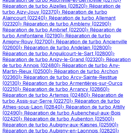
Réparation de turbo
Aisonville-et-Bernoville
(
02110
)
›
Réparation de turbo
Aizelles
(
02820
)
›
Réparation de
turbo
Aizy-Jouy
(
02370
)
›
Réparation de turbo
Alaincourt
(
02240
)
›
Réparation de turbo
Allemant
(
02320
)
›
Réparation de turbo
Ambleny
(
02290
)
›
Réparation de turbo
Ambrief
(
02200
)
›
Réparation de
turbo
Amifontaine
(
02190
)
›
Réparation de turbo
Amigny-Rouy
(
02700
)
›
Réparation de turbo
Ancienville
(
02600
)
›
Réparation de turbo
Andelain
(
02800
)
›
Réparation de turbo
Anguilcourt-le-Sart
(
02800
)
›
Réparation de turbo
Anizy-le-Grand
(
02320
)
›
Réparation
de turbo
Annois
(
02480
)
›
Réparation de turbo
Any-
Martin-Rieux
(
02500
)
›
Réparation de turbo
Archon
(
02360
)
›
Réparation de turbo
Arcy-Sainte-Restitue
(
02130
)
›
Réparation de turbo
Armentières-sur-Ourcq
(
02210
)
›
Réparation de turbo
Arrancy
(
02860
)
›
Réparation de turbo
Artemps
(
02480
)
›
Réparation de
turbo
Assis-sur-Serre
(
02270
)
›
Réparation de turbo
Athies-sous-Laon
(
02840
)
›
Réparation de turbo
Attilly
(
02490
)
›
Réparation de turbo
Aubencheul-aux-Bois
(
02420
)
›
Réparation de turbo
Aubenton
(
02500
)
›
Réparation de turbo
Aubigny-aux-Kaisnes
(
02590
)
›
Réparation de turbo
Aubigny-en-Laonnois
(
02820
)
›