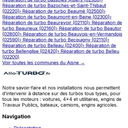
Réparation de turbo
Bazoches-et-Saint-Thibaut
(
02220
)
›
Réparation de turbo
Beaumé
(
02500
)
›
Réparation de turbo
Beaumont-en-Beine
(
02300
)
›
Réparation de turbo
Beaurevoir
(
02110
)
›
Réparation de
turbo
Beaurieux
(
02160
)
›
Réparation de turbo
Beautor
(
02800
)
›
Réparation de turbo
Beauvois-en-Vermandois
(
02590
)
›
Réparation de turbo
Becquigny
(
02110
)
›
Réparation de turbo
Belleau
(
02400
)
›
Réparation de
turbo
Bellenglise
(
02420
)
›
Réparation de turbo
Belleu
(
02200
)
Voir toutes les communes du
Aisne
→
Notre savoir-faire et nos installations nous permettent
d'intervenir à distance sur des turbos tous types, pour
tous les moteurs : voitures, 4x4 et utilitaires, engins de
Travaux Publics, bateaux, camions, engins agricoles.
Navigation
Présentation