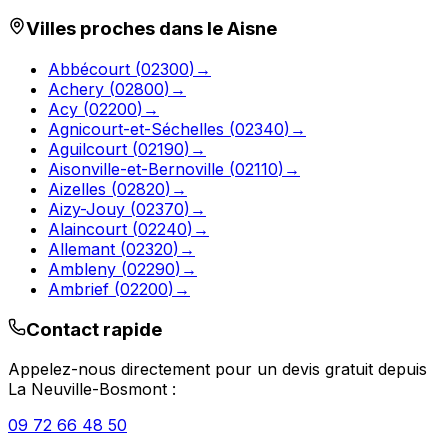
Villes proches dans le
Aisne
Abbécourt
(
02300
)
→
Achery
(
02800
)
→
Acy
(
02200
)
→
Agnicourt-et-Séchelles
(
02340
)
→
Aguilcourt
(
02190
)
→
Aisonville-et-Bernoville
(
02110
)
→
Aizelles
(
02820
)
→
Aizy-Jouy
(
02370
)
→
Alaincourt
(
02240
)
→
Allemant
(
02320
)
→
Ambleny
(
02290
)
→
Ambrief
(
02200
)
→
Contact rapide
Appelez-nous directement pour un devis gratuit depuis
La Neuville-Bosmont
:
09 72 66 48 50