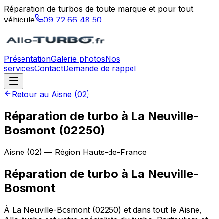
Réparation de turbos de toute marque et pour tout
véhicule
09 72 66 48 50
Présentation
Galerie photos
Nos
services
Contact
Demande de rappel
Retour au
Aisne
(
02
)
Réparation de turbo à La Neuville-
Bosmont (02250)
Aisne
(
02
) — Région
Hauts-de-France
Réparation de turbo
à
La Neuville-
Bosmont
À La Neuville-Bosmont (02250) et dans tout le Aisne,