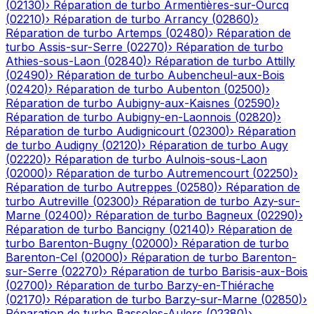
(
02130
)
›
Réparation de turbo
Armentières-sur-Ourcq
(
02210
)
›
Réparation de turbo
Arrancy
(
02860
)
›
Réparation de turbo
Artemps
(
02480
)
›
Réparation de
turbo
Assis-sur-Serre
(
02270
)
›
Réparation de turbo
Athies-sous-Laon
(
02840
)
›
Réparation de turbo
Attilly
(
02490
)
›
Réparation de turbo
Aubencheul-aux-Bois
(
02420
)
›
Réparation de turbo
Aubenton
(
02500
)
›
Réparation de turbo
Aubigny-aux-Kaisnes
(
02590
)
›
Réparation de turbo
Aubigny-en-Laonnois
(
02820
)
›
Réparation de turbo
Audignicourt
(
02300
)
›
Réparation
de turbo
Audigny
(
02120
)
›
Réparation de turbo
Augy
(
02220
)
›
Réparation de turbo
Aulnois-sous-Laon
(
02000
)
›
Réparation de turbo
Autremencourt
(
02250
)
›
Réparation de turbo
Autreppes
(
02580
)
›
Réparation de
turbo
Autreville
(
02300
)
›
Réparation de turbo
Azy-sur-
Marne
(
02400
)
›
Réparation de turbo
Bagneux
(
02290
)
›
Réparation de turbo
Bancigny
(
02140
)
›
Réparation de
turbo
Barenton-Bugny
(
02000
)
›
Réparation de turbo
Barenton-Cel
(
02000
)
›
Réparation de turbo
Barenton-
sur-Serre
(
02270
)
›
Réparation de turbo
Barisis-aux-Bois
(
02700
)
›
Réparation de turbo
Barzy-en-Thiérache
(
02170
)
›
Réparation de turbo
Barzy-sur-Marne
(
02850
)
›
Réparation de turbo
Bassoles-Aulers
(
02380
)
›