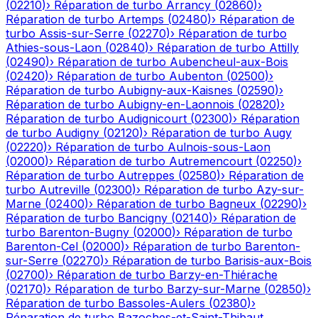
(
02210
)
›
Réparation de turbo
Arrancy
(
02860
)
›
Réparation de turbo
Artemps
(
02480
)
›
Réparation de
turbo
Assis-sur-Serre
(
02270
)
›
Réparation de turbo
Athies-sous-Laon
(
02840
)
›
Réparation de turbo
Attilly
(
02490
)
›
Réparation de turbo
Aubencheul-aux-Bois
(
02420
)
›
Réparation de turbo
Aubenton
(
02500
)
›
Réparation de turbo
Aubigny-aux-Kaisnes
(
02590
)
›
Réparation de turbo
Aubigny-en-Laonnois
(
02820
)
›
Réparation de turbo
Audignicourt
(
02300
)
›
Réparation
de turbo
Audigny
(
02120
)
›
Réparation de turbo
Augy
(
02220
)
›
Réparation de turbo
Aulnois-sous-Laon
(
02000
)
›
Réparation de turbo
Autremencourt
(
02250
)
›
Réparation de turbo
Autreppes
(
02580
)
›
Réparation de
turbo
Autreville
(
02300
)
›
Réparation de turbo
Azy-sur-
Marne
(
02400
)
›
Réparation de turbo
Bagneux
(
02290
)
›
Réparation de turbo
Bancigny
(
02140
)
›
Réparation de
turbo
Barenton-Bugny
(
02000
)
›
Réparation de turbo
Barenton-Cel
(
02000
)
›
Réparation de turbo
Barenton-
sur-Serre
(
02270
)
›
Réparation de turbo
Barisis-aux-Bois
(
02700
)
›
Réparation de turbo
Barzy-en-Thiérache
(
02170
)
›
Réparation de turbo
Barzy-sur-Marne
(
02850
)
›
Réparation de turbo
Bassoles-Aulers
(
02380
)
›
Réparation de turbo
Bazoches-et-Saint-Thibaut