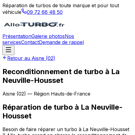
Réparation de turbos de toute marque et pour tout
véhicule
09 72 66 48 50
Présentation
Galerie photos
Nos
services
Contact
Demande de rappel
Retour au
Aisne
(
02
)
Reconditionnement de turbo à La
Neuville-Housset
Aisne
(
02
) — Région
Hauts-de-France
Réparation de turbo
à
La Neuville-
Housset
Besoin de faire réparer un turbo à La Neuville-Housset