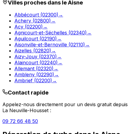
Villes proches dans le
Aisne
Abbécourt
(
02300
)
→
Achery
(
02800
)
→
Acy
(
02200
)
→
Agnicourt-et-Séchelles
(
02340
)
→
Aguilcourt
(
02190
)
→
Aisonville-et-Bernoville
(
02110
)
→
Aizelles
(
02820
)
→
Aizy-Jouy
(
02370
)
→
Alaincourt
(
02240
)
→
Allemant
(
02320
)
→
Ambleny
(
02290
)
→
Ambrief
(
02200
)
→
Contact rapide
Appelez-nous directement pour un devis gratuit depuis
La Neuville-Housset
:
09 72 66 48 50