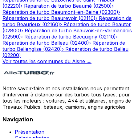
(
02220
)
›
Réparation de turbo
Beaumé
(
02500
)
›
Réparation de turbo
Beaumont-en-Beine
(
02300
)
›
Réparation de turbo
Beaurevoir
(
02110
)
›
Réparation de
turbo
Beaurieux
(
02160
)
›
Réparation de turbo
Beautor
(
02800
)
›
Réparation de turbo
Beauvois-en-Vermandois
(
02590
)
›
Réparation de turbo
Becquigny
(
02110
)
›
Réparation de turbo
Belleau
(
02400
)
›
Réparation de
turbo
Bellenglise
(
02420
)
›
Réparation de turbo
Belleu
(
02200
)
Voir toutes les communes du
Aisne
→
Notre savoir-faire et nos installations nous permettent
d'intervenir à distance sur des turbos tous types, pour
tous les moteurs : voitures, 4x4 et utilitaires, engins de
Travaux Publics, bateaux, camions, engins agricoles.
Navigation
Présentation
Galerie photos