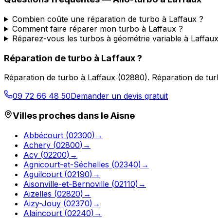
Combien coûte une réparation de turbo à Laffaux ?
Comment faire réparer mon turbo à Laffaux ?
Réparez-vous les turbos à géométrie variable à Laffaux
Réparation de turbo
à
Laffaux
?
Réparation de turbo
à
Laffaux
(
02880
).
Réparation de tur
09 72 66 48 50
Demander un devis gratuit
Villes proches dans le
Aisne
Abbécourt
(
02300
)
→
Achery
(
02800
)
→
Acy
(
02200
)
→
Agnicourt-et-Séchelles
(
02340
)
→
Aguilcourt
(
02190
)
→
Aisonville-et-Bernoville
(
02110
)
→
Aizelles
(
02820
)
→
Aizy-Jouy
(
02370
)
→
Alaincourt
(
02240
)
→