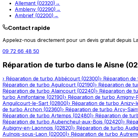
Allemant
(
02320
)
→
Ambleny
(
02290
)
→
Ambrief
(
02200
)
→
Contact rapide
Appelez-nous directement pour un devis gratuit depuis
L
09 72 66 48 50
Réparation de turbo
dans le
Aisne
(
02
›
Réparation de turbo
Abbécourt
(
02300
)
›
Réparation de 
Réparation de turbo
Aguilcourt
(
02190
)
›
Réparation de tu
Réparation de turbo
Alaincourt
(
02240
)
›
Réparation de t
turbo
Amifontaine
(
02190
)
›
Réparation de turbo
Amigny-
Anguilcourt-le-Sart
(
02800
)
›
Réparation de turbo
Anizy-
de turbo
Archon
(
02360
)
›
Réparation de turbo
Arcy-Sain
Réparation de turbo
Artemps
(
02480
)
›
Réparation de tur
Réparation de turbo
Aubencheul-aux-Bois
(
02420
)
›
Répa
Aubigny-en-Laonnois
(
02820
)
›
Réparation de turbo
Audig
Aulnois-sous-Laon
(
02000
)
›
Réparation de turbo
Autrem