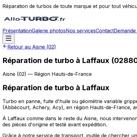
Réparation de turbos de toute marque et pour tout véhicu
Présentation
Galerie photos
Nos services
Contact
Demande 
Retour au
Aisne
(
02
)
Réparation de turbo à Laffaux (0288
Aisne
(
02
) — Région
Hauts-de-France
Réparation de turbo
à
Laffaux
Turbo en panne, fuite d'huile ou géométrie variable grip
(Abbécourt, Achery, Acy), en région Hauts-de-France, av
À Laffaux comme dans le reste du Aisne, nous intervenons s
des pièces d'origine et testé avant expédition.
Grâce à notre service de transport, inutile de chercher u