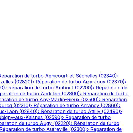
Réparation de turbo
Agnicourt-et-Séchelles
(
02340
)
›
izelles
(
02820
)
›
Réparation de turbo
Aizy-Jouy
(
02370
)
›
90
)
›
Réparation de turbo
Ambrief
(
02200
)
›
Réparation de
paration de turbo
Andelain
(
02800
)
›
Réparation de turbo
aration de turbo
Any-Martin-Rieux
(
02500
)
›
Réparation
Ourcq
(
02210
)
›
Réparation de turbo
Arrancy
(
02860
)
›
ous-Laon
(
02840
)
›
Réparation de turbo
Attilly
(
02490
)
›
bigny-aux-Kaisnes
(
02590
)
›
Réparation de turbo
paration de turbo
Augy
(
02220
)
›
Réparation de turbo
Réparation de turbo
Autreville
(
02300
)
›
Réparation de