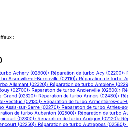
affaux
:
)
turbo
Achery
(
02800
)
›
Réparation de turbo
Acy
(
02200
)
›
rbo
Aisonville-et-Bernoville
(
02110
)
›
Réparation de turbo
A
urbo
Allemant
(
02320
)
›
Réparation de turbo
Ambleny
(
022
Rouy
(
02700
)
›
Réparation de turbo
Ancienville
(
02600
)
›
Ré
le-Grand
(
02320
)
›
Réparation de turbo
Annois
(
02480
)
›
Rép
te-Restitue
(
02130
)
›
Réparation de turbo
Armentières-sur-
bo
Assis-sur-Serre
(
02270
)
›
Réparation de turbo
Athies-s
ration de turbo
Aubenton
(
02500
)
›
Réparation de turbo
Au
nicourt
(
02300
)
›
Réparation de turbo
Audigny
(
02120
)
›
Ré
encourt
(
02250
)
›
Réparation de turbo
Autreppes
(
02580
)
›