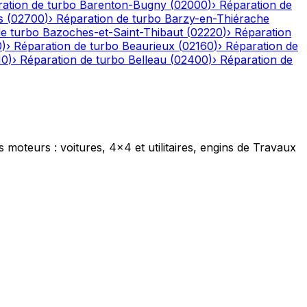
ation de turbo
Barenton-Bugny
(
02000
)
›
Réparation de
s
(
02700
)
›
Réparation de turbo
Barzy-en-Thiérache
de turbo
Bazoches-et-Saint-Thibaut
(
02220
)
›
Réparation
0
)
›
Réparation de turbo
Beaurieux
(
02160
)
›
Réparation de
10
)
›
Réparation de turbo
Belleau
(
02400
)
›
Réparation de
s moteurs : voitures, 4x4 et utilitaires, engins de Travaux