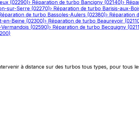
eux
(
02290
)
›
Réparation de turbo
Bancigny
(
02140
)
›
Répar
on-sur-Serre
(
02270
)
›
Réparation de turbo
Barisis-aux-Boi
Réparation de turbo
Bassoles-Aulers
(
02380
)
›
Réparation 
-en-Beine
(
02300
)
›
Réparation de turbo
Beaurevoir
(
0211
-Vermandois
(
02590
)
›
Réparation de turbo
Becquigny
(
021
200
)
ntervenir à distance sur des turbos tous types, pour tous le