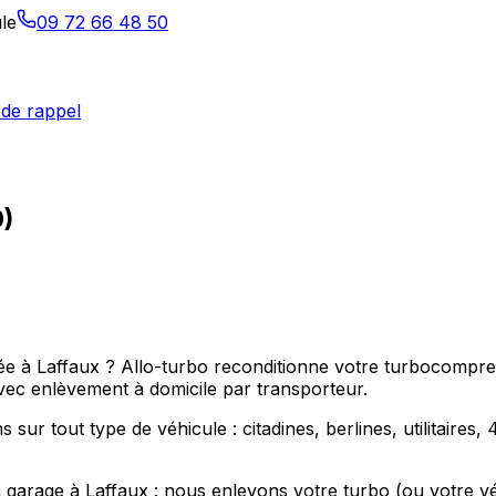
le
09 72 66 48 50
de rappel
0)
pée à Laffaux ? Allo-turbo reconditionne votre turbocompre
ec enlèvement à domicile par transporteur.
ur tout type de véhicule : citadines, berlines, utilitaires
n garage à Laffaux : nous enlevons votre turbo (ou votre v