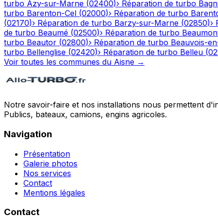
turbo
Azy-sur-Marne
(
02400
)
›
Réparation de turbo
Bagn
turbo
Barenton-Cel
(
02000
)
›
Réparation de turbo
Barent
(
02170
)
›
Réparation de turbo
Barzy-sur-Marne
(
02850
)
›
de turbo
Beaumé
(
02500
)
›
Réparation de turbo
Beaumont
turbo
Beautor
(
02800
)
›
Réparation de turbo
Beauvois-en
turbo
Bellenglise
(
02420
)
›
Réparation de turbo
Belleu
(
02
Voir toutes les communes du
Aisne
→
Notre savoir-faire et nos installations nous permettent d'i
Publics, bateaux, camions, engins agricoles.
Navigation
Présentation
Galerie photos
Nos services
Contact
Mentions légales
Contact