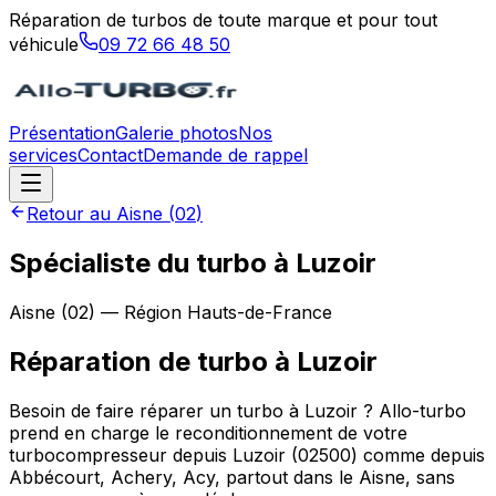
Réparation de turbos de toute marque et pour tout
véhicule
09 72 66 48 50
Présentation
Galerie photos
Nos
services
Contact
Demande de rappel
Retour au
Aisne
(
02
)
Spécialiste du turbo à Luzoir
Aisne
(
02
) — Région
Hauts-de-France
Réparation de turbo
à
Luzoir
Besoin de faire réparer un turbo à Luzoir ? Allo-turbo
prend en charge le reconditionnement de votre
turbocompresseur depuis Luzoir (02500) comme depuis
Abbécourt, Achery, Acy, partout dans le Aisne, sans