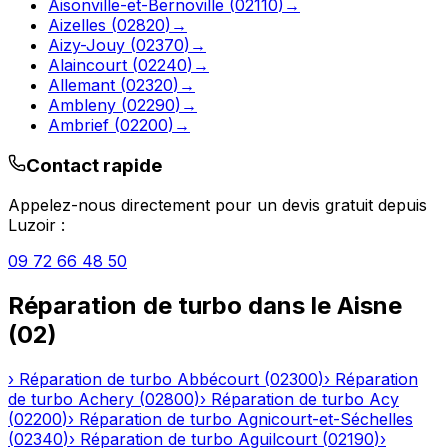
Aisonville-et-Bernoville
(
02110
)
→
Aizelles
(
02820
)
→
Aizy-Jouy
(
02370
)
→
Alaincourt
(
02240
)
→
Allemant
(
02320
)
→
Ambleny
(
02290
)
→
Ambrief
(
02200
)
→
Contact rapide
Appelez-nous directement pour un devis gratuit depuis
Luzoir
:
09 72 66 48 50
Réparation de turbo
dans le
Aisne
(
02
)
›
Réparation de turbo
Abbécourt
(
02300
)
›
Réparation
de turbo
Achery
(
02800
)
›
Réparation de turbo
Acy
(
02200
)
›
Réparation de turbo
Agnicourt-et-Séchelles
(
02340
)
›
Réparation de turbo
Aguilcourt
(
02190
)
›