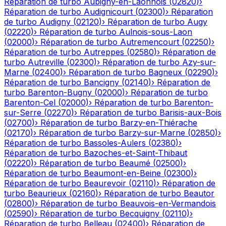
Réparation de turbo
Aubigny-en-Laonnois
(
02820
)
›
Réparation de turbo
Audignicourt
(
02300
)
›
Réparation
de turbo
Audigny
(
02120
)
›
Réparation de turbo
Augy
(
02220
)
›
Réparation de turbo
Aulnois-sous-Laon
(
02000
)
›
Réparation de turbo
Autremencourt
(
02250
)
›
Réparation de turbo
Autreppes
(
02580
)
›
Réparation de
turbo
Autreville
(
02300
)
›
Réparation de turbo
Azy-sur-
Marne
(
02400
)
›
Réparation de turbo
Bagneux
(
02290
)
›
Réparation de turbo
Bancigny
(
02140
)
›
Réparation de
turbo
Barenton-Bugny
(
02000
)
›
Réparation de turbo
Barenton-Cel
(
02000
)
›
Réparation de turbo
Barenton-
sur-Serre
(
02270
)
›
Réparation de turbo
Barisis-aux-Bois
(
02700
)
›
Réparation de turbo
Barzy-en-Thiérache
(
02170
)
›
Réparation de turbo
Barzy-sur-Marne
(
02850
)
›
Réparation de turbo
Bassoles-Aulers
(
02380
)
›
Réparation de turbo
Bazoches-et-Saint-Thibaut
(
02220
)
›
Réparation de turbo
Beaumé
(
02500
)
›
Réparation de turbo
Beaumont-en-Beine
(
02300
)
›
Réparation de turbo
Beaurevoir
(
02110
)
›
Réparation de
turbo
Beaurieux
(
02160
)
›
Réparation de turbo
Beautor
(
02800
)
›
Réparation de turbo
Beauvois-en-Vermandois
(
02590
)
›
Réparation de turbo
Becquigny
(
02110
)
›
Réparation de turbo
Belleau
(
02400
)
›
Réparation de