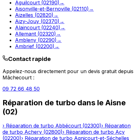
Aguilcourt
(
02190
)
→
Aisonville-et-Bernoville
(
02110
)
→
Aizelles
(
02820
)
→
Aizy-Jouy
(
02370
)
→
Alaincourt
(
02240
)
→
Allemant
(
02320
)
→
Ambleny
(
02290
)
→
Ambrief
(
02200
)
→
Contact rapide
Appelez-nous directement pour un devis gratuit depuis
Mâchecourt
:
09 72 66 48 50
Réparation de turbo
dans le
Aisne
(
02
)
›
Réparation de turbo
Abbécourt
(
02300
)
›
Réparation
de turbo
Achery
(
02800
)
›
Réparation de turbo
Acy
(
02200
)
›
Réparation de turbo
Agnicourt-et-Séchelles