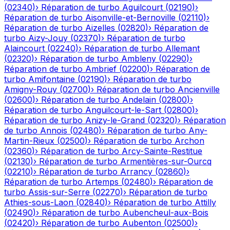
(
02340
)
›
Réparation de turbo
Aguilcourt
(
02190
)
›
Réparation de turbo
Aisonville-et-Bernoville
(
02110
)
›
Réparation de turbo
Aizelles
(
02820
)
›
Réparation de
turbo
Aizy-Jouy
(
02370
)
›
Réparation de turbo
Alaincourt
(
02240
)
›
Réparation de turbo
Allemant
(
02320
)
›
Réparation de turbo
Ambleny
(
02290
)
›
Réparation de turbo
Ambrief
(
02200
)
›
Réparation de
turbo
Amifontaine
(
02190
)
›
Réparation de turbo
Amigny-Rouy
(
02700
)
›
Réparation de turbo
Ancienville
(
02600
)
›
Réparation de turbo
Andelain
(
02800
)
›
Réparation de turbo
Anguilcourt-le-Sart
(
02800
)
›
Réparation de turbo
Anizy-le-Grand
(
02320
)
›
Réparation
de turbo
Annois
(
02480
)
›
Réparation de turbo
Any-
Martin-Rieux
(
02500
)
›
Réparation de turbo
Archon
(
02360
)
›
Réparation de turbo
Arcy-Sainte-Restitue
(
02130
)
›
Réparation de turbo
Armentières-sur-Ourcq
(
02210
)
›
Réparation de turbo
Arrancy
(
02860
)
›
Réparation de turbo
Artemps
(
02480
)
›
Réparation de
turbo
Assis-sur-Serre
(
02270
)
›
Réparation de turbo
Athies-sous-Laon
(
02840
)
›
Réparation de turbo
Attilly
(
02490
)
›
Réparation de turbo
Aubencheul-aux-Bois
(
02420
)
›
Réparation de turbo
Aubenton
(
02500
)
›