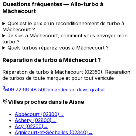
Questions fréquentes —
Allo-turbo
à
Mâchecourt
Quel est le prix d'un reconditionnement de turbo à
Mâchecourt ?
Je suis à Mâchecourt, comment vous envoyer mon
turbo ?
Quels turbos réparez-vous à Mâchecourt ?
Réparation de turbo
à
Mâchecourt
?
Réparation de turbo
à
Mâchecourt
(
02350
).
Réparation
de turbos de toute marque et pour tout véhicule
09 72 66 48 50
Demander un devis gratuit
Villes proches dans le
Aisne
Abbécourt
(
02300
)
→
Achery
(
02800
)
→
Acy
(
02200
)
→
Agnicourt-et-Séchelles
(
02340
)
→