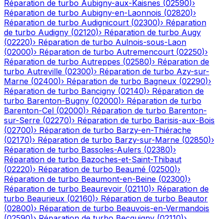
Réparation de turbo
Aubigny-aux-Kaisnes
(
02590
)
›
Réparation de turbo
Aubigny-en-Laonnois
(
02820
)
›
Réparation de turbo
Audignicourt
(
02300
)
›
Réparation
de turbo
Audigny
(
02120
)
›
Réparation de turbo
Augy
(
02220
)
›
Réparation de turbo
Aulnois-sous-Laon
(
02000
)
›
Réparation de turbo
Autremencourt
(
02250
)
›
Réparation de turbo
Autreppes
(
02580
)
›
Réparation de
turbo
Autreville
(
02300
)
›
Réparation de turbo
Azy-sur-
Marne
(
02400
)
›
Réparation de turbo
Bagneux
(
02290
)
›
Réparation de turbo
Bancigny
(
02140
)
›
Réparation de
turbo
Barenton-Bugny
(
02000
)
›
Réparation de turbo
Barenton-Cel
(
02000
)
›
Réparation de turbo
Barenton-
sur-Serre
(
02270
)
›
Réparation de turbo
Barisis-aux-Bois
(
02700
)
›
Réparation de turbo
Barzy-en-Thiérache
(
02170
)
›
Réparation de turbo
Barzy-sur-Marne
(
02850
)
›
Réparation de turbo
Bassoles-Aulers
(
02380
)
›
Réparation de turbo
Bazoches-et-Saint-Thibaut
(
02220
)
›
Réparation de turbo
Beaumé
(
02500
)
›
Réparation de turbo
Beaumont-en-Beine
(
02300
)
›
Réparation de turbo
Beaurevoir
(
02110
)
›
Réparation de
turbo
Beaurieux
(
02160
)
›
Réparation de turbo
Beautor
(
02800
)
›
Réparation de turbo
Beauvois-en-Vermandois
(
02590
)
›
Réparation de turbo
Becquigny
(
02110
)
›