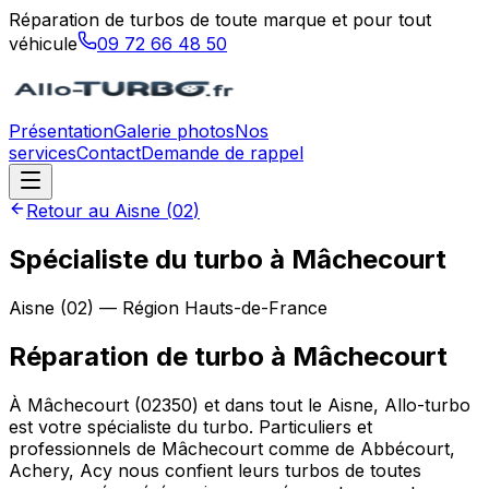
Réparation de turbos de toute marque et pour tout
véhicule
09 72 66 48 50
Présentation
Galerie photos
Nos
services
Contact
Demande de rappel
Retour au
Aisne
(
02
)
Spécialiste du turbo à Mâchecourt
Aisne
(
02
) — Région
Hauts-de-France
Réparation de turbo
à
Mâchecourt
À Mâchecourt (02350) et dans tout le Aisne, Allo-turbo
est votre spécialiste du turbo. Particuliers et
professionnels de Mâchecourt comme de Abbécourt,
Achery, Acy nous confient leurs turbos de toutes