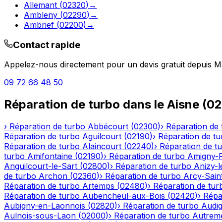
Allemant
(
02320
)
→
Ambleny
(
02290
)
→
Ambrief
(
02200
)
→
Contact rapide
Appelez-nous directement pour un devis gratuit depuis
M
09 72 66 48 50
Réparation de turbo
dans le
Aisne
(
02
›
Réparation de turbo
Abbécourt
(
02300
)
›
Réparation de 
Réparation de turbo
Aguilcourt
(
02190
)
›
Réparation de tu
Réparation de turbo
Alaincourt
(
02240
)
›
Réparation de t
turbo
Amifontaine
(
02190
)
›
Réparation de turbo
Amigny-
Anguilcourt-le-Sart
(
02800
)
›
Réparation de turbo
Anizy-
de turbo
Archon
(
02360
)
›
Réparation de turbo
Arcy-Sain
Réparation de turbo
Artemps
(
02480
)
›
Réparation de tur
Réparation de turbo
Aubencheul-aux-Bois
(
02420
)
›
Répa
Aubigny-en-Laonnois
(
02820
)
›
Réparation de turbo
Audig
Aulnois-sous-Laon
(
02000
)
›
Réparation de turbo
Autrem