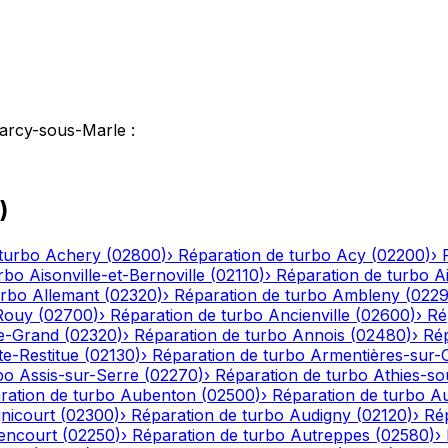
arcy-sous-Marle
:
)
turbo
Achery
(
02800
)
›
Réparation de turbo
Acy
(
02200
)
›
rbo
Aisonville-et-Bernoville
(
02110
)
›
Réparation de turbo
A
urbo
Allemant
(
02320
)
›
Réparation de turbo
Ambleny
(
022
Rouy
(
02700
)
›
Réparation de turbo
Ancienville
(
02600
)
›
Ré
le-Grand
(
02320
)
›
Réparation de turbo
Annois
(
02480
)
›
Rép
te-Restitue
(
02130
)
›
Réparation de turbo
Armentières-sur-
bo
Assis-sur-Serre
(
02270
)
›
Réparation de turbo
Athies-s
ration de turbo
Aubenton
(
02500
)
›
Réparation de turbo
Au
nicourt
(
02300
)
›
Réparation de turbo
Audigny
(
02120
)
›
Ré
encourt
(
02250
)
›
Réparation de turbo
Autreppes
(
02580
)
›