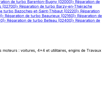
ation de turbo
Barenton-Bugny
(
02000
)
›
Réparation de
s
(
02700
)
›
Réparation de turbo
Barzy-en-Thiérache
de turbo
Bazoches-et-Saint-Thibaut
(
02220
)
›
Réparation
0
)
›
Réparation de turbo
Beaurieux
(
02160
)
›
Réparation de
10
)
›
Réparation de turbo
Belleau
(
02400
)
›
Réparation de
s moteurs : voitures, 4x4 et utilitaires, engins de Travaux