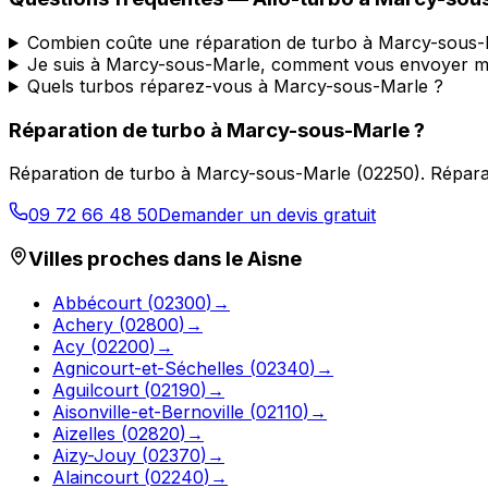
Combien coûte une réparation de turbo à Marcy-sous-
Je suis à Marcy-sous-Marle, comment vous envoyer m
Quels turbos réparez-vous à Marcy-sous-Marle ?
Réparation de turbo
à
Marcy-sous-Marle
?
Réparation de turbo
à
Marcy-sous-Marle
(
02250
).
Répara
09 72 66 48 50
Demander un devis gratuit
Villes proches dans le
Aisne
Abbécourt
(
02300
)
→
Achery
(
02800
)
→
Acy
(
02200
)
→
Agnicourt-et-Séchelles
(
02340
)
→
Aguilcourt
(
02190
)
→
Aisonville-et-Bernoville
(
02110
)
→
Aizelles
(
02820
)
→
Aizy-Jouy
(
02370
)
→
Alaincourt
(
02240
)
→