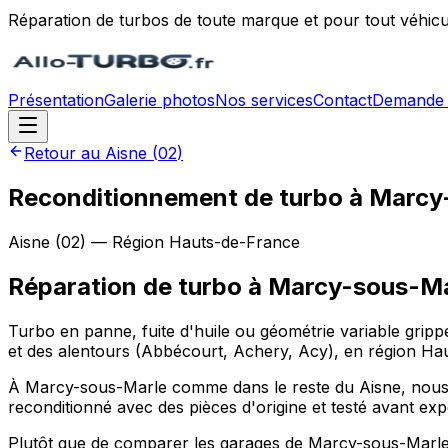
Réparation de turbos de toute marque et pour tout véhicu
Présentation
Galerie photos
Nos services
Contact
Demande 
Retour au
Aisne
(
02
)
Reconditionnement de turbo à Marcy
Aisne
(
02
) — Région
Hauts-de-France
Réparation de turbo
à
Marcy-sous-Ma
Turbo en panne, fuite d'huile ou géométrie variable gri
et des alentours (Abbécourt, Achery, Acy), en région Ha
À Marcy-sous-Marle comme dans le reste du Aisne, nous int
reconditionné avec des pièces d'origine et testé avant expé
Plutôt que de comparer les garages de Marcy-sous-Marle et