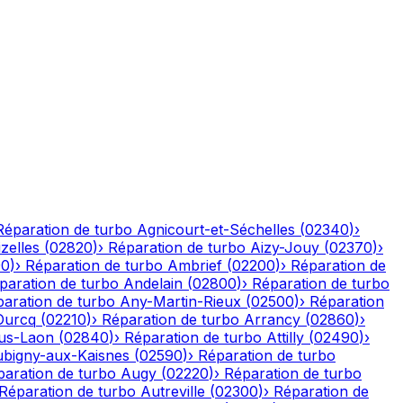
Réparation de turbo
Agnicourt-et-Séchelles
(
02340
)
›
izelles
(
02820
)
›
Réparation de turbo
Aizy-Jouy
(
02370
)
›
90
)
›
Réparation de turbo
Ambrief
(
02200
)
›
Réparation de
paration de turbo
Andelain
(
02800
)
›
Réparation de turbo
aration de turbo
Any-Martin-Rieux
(
02500
)
›
Réparation
Ourcq
(
02210
)
›
Réparation de turbo
Arrancy
(
02860
)
›
ous-Laon
(
02840
)
›
Réparation de turbo
Attilly
(
02490
)
›
bigny-aux-Kaisnes
(
02590
)
›
Réparation de turbo
paration de turbo
Augy
(
02220
)
›
Réparation de turbo
Réparation de turbo
Autreville
(
02300
)
›
Réparation de