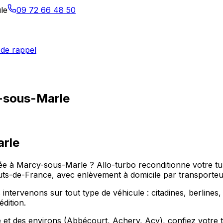
le
09 72 66 48 50
de rappel
-sous-Marle
rle
ppée à Marcy-sous-Marle ? Allo-turbo reconditionne votre
uts-de-France, avec enlèvement à domicile par transporteu
ervenons sur tout type de véhicule : citadines, berlines, u
dition.
 des environs (Abbécourt, Achery, Acy), confiez votre turb