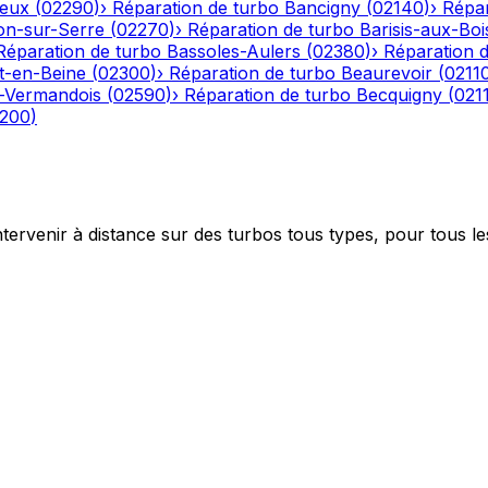
eux
(
02290
)
›
Réparation de turbo
Bancigny
(
02140
)
›
Répar
on-sur-Serre
(
02270
)
›
Réparation de turbo
Barisis-aux-Boi
Réparation de turbo
Bassoles-Aulers
(
02380
)
›
Réparation 
-en-Beine
(
02300
)
›
Réparation de turbo
Beaurevoir
(
0211
-Vermandois
(
02590
)
›
Réparation de turbo
Becquigny
(
021
200
)
ntervenir à distance sur des turbos tous types, pour tous le