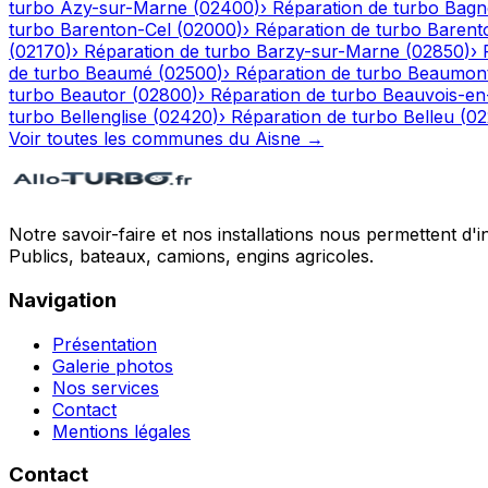
turbo
Azy-sur-Marne
(
02400
)
›
Réparation de turbo
Bagn
turbo
Barenton-Cel
(
02000
)
›
Réparation de turbo
Barent
(
02170
)
›
Réparation de turbo
Barzy-sur-Marne
(
02850
)
›
de turbo
Beaumé
(
02500
)
›
Réparation de turbo
Beaumont
turbo
Beautor
(
02800
)
›
Réparation de turbo
Beauvois-en
turbo
Bellenglise
(
02420
)
›
Réparation de turbo
Belleu
(
02
Voir toutes les communes du
Aisne
→
Notre savoir-faire et nos installations nous permettent d'i
Publics, bateaux, camions, engins agricoles.
Navigation
Présentation
Galerie photos
Nos services
Contact
Mentions légales
Contact