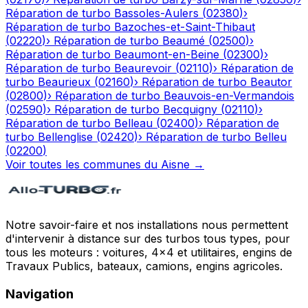
Réparation de turbo
Bassoles-Aulers
(
02380
)
›
Réparation de turbo
Bazoches-et-Saint-Thibaut
(
02220
)
›
Réparation de turbo
Beaumé
(
02500
)
›
Réparation de turbo
Beaumont-en-Beine
(
02300
)
›
Réparation de turbo
Beaurevoir
(
02110
)
›
Réparation de
turbo
Beaurieux
(
02160
)
›
Réparation de turbo
Beautor
(
02800
)
›
Réparation de turbo
Beauvois-en-Vermandois
(
02590
)
›
Réparation de turbo
Becquigny
(
02110
)
›
Réparation de turbo
Belleau
(
02400
)
›
Réparation de
turbo
Bellenglise
(
02420
)
›
Réparation de turbo
Belleu
(
02200
)
Voir toutes les communes du
Aisne
→
Notre savoir-faire et nos installations nous permettent
d'intervenir à distance sur des turbos tous types, pour
tous les moteurs : voitures, 4x4 et utilitaires, engins de
Travaux Publics, bateaux, camions, engins agricoles.
Navigation