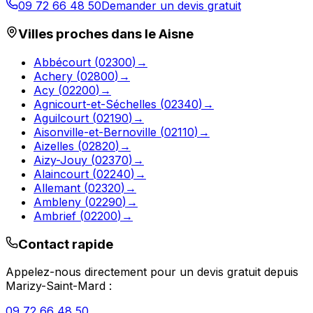
09 72 66 48 50
Demander un devis gratuit
Villes proches dans le
Aisne
Abbécourt
(
02300
)
→
Achery
(
02800
)
→
Acy
(
02200
)
→
Agnicourt-et-Séchelles
(
02340
)
→
Aguilcourt
(
02190
)
→
Aisonville-et-Bernoville
(
02110
)
→
Aizelles
(
02820
)
→
Aizy-Jouy
(
02370
)
→
Alaincourt
(
02240
)
→
Allemant
(
02320
)
→
Ambleny
(
02290
)
→
Ambrief
(
02200
)
→
Contact rapide
Appelez-nous directement pour un devis gratuit depuis
Marizy-Saint-Mard
:
09 72 66 48 50