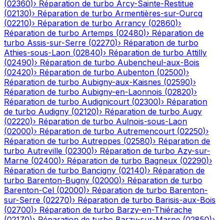
(
02360
)
›
Réparation de turbo
Arcy-Sainte-Restitue
(
02130
)
›
Réparation de turbo
Armentières-sur-Ourcq
(
02210
)
›
Réparation de turbo
Arrancy
(
02860
)
›
Réparation de turbo
Artemps
(
02480
)
›
Réparation de
turbo
Assis-sur-Serre
(
02270
)
›
Réparation de turbo
Athies-sous-Laon
(
02840
)
›
Réparation de turbo
Attilly
(
02490
)
›
Réparation de turbo
Aubencheul-aux-Bois
(
02420
)
›
Réparation de turbo
Aubenton
(
02500
)
›
Réparation de turbo
Aubigny-aux-Kaisnes
(
02590
)
›
Réparation de turbo
Aubigny-en-Laonnois
(
02820
)
›
Réparation de turbo
Audignicourt
(
02300
)
›
Réparation
de turbo
Audigny
(
02120
)
›
Réparation de turbo
Augy
(
02220
)
›
Réparation de turbo
Aulnois-sous-Laon
(
02000
)
›
Réparation de turbo
Autremencourt
(
02250
)
›
Réparation de turbo
Autreppes
(
02580
)
›
Réparation de
turbo
Autreville
(
02300
)
›
Réparation de turbo
Azy-sur-
Marne
(
02400
)
›
Réparation de turbo
Bagneux
(
02290
)
›
Réparation de turbo
Bancigny
(
02140
)
›
Réparation de
turbo
Barenton-Bugny
(
02000
)
›
Réparation de turbo
Barenton-Cel
(
02000
)
›
Réparation de turbo
Barenton-
sur-Serre
(
02270
)
›
Réparation de turbo
Barisis-aux-Bois
(
02700
)
›
Réparation de turbo
Barzy-en-Thiérache
(
02170
)
›
Réparation de turbo
Barzy-sur-Marne
(
02850
)
›