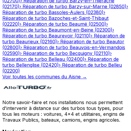
(
02700
)
›
Réparation de turbo
Barzy-en-Thiérache
(
02170
)
›
Réparation de turbo
Barzy-sur-Marne
(
02850
)
›
Réparation de turbo
Bassoles-Aulers
(
02380
)
›
Réparation de turbo
Bazoches-et-Saint-Thibaut
(
02220
)
›
Réparation de turbo
Beaumé
(
02500
)
›
Réparation de turbo
Beaumont-en-Beine
(
02300
)
›
Réparation de turbo
Beaurevoir
(
02110
)
›
Réparation de
turbo
Beaurieux
(
02160
)
›
Réparation de turbo
Beautor
(
02800
)
›
Réparation de turbo
Beauvois-en-Vermandois
(
02590
)
›
Réparation de turbo
Becquigny
(
02110
)
›
Réparation de turbo
Belleau
(
02400
)
›
Réparation de
turbo
Bellenglise
(
02420
)
›
Réparation de turbo
Belleu
(
02200
)
Voir toutes les communes du
Aisne
→
Notre savoir-faire et nos installations nous permettent
d'intervenir à distance sur des turbos tous types, pour
tous les moteurs : voitures, 4x4 et utilitaires, engins de
Travaux Publics, bateaux, camions, engins agricoles.