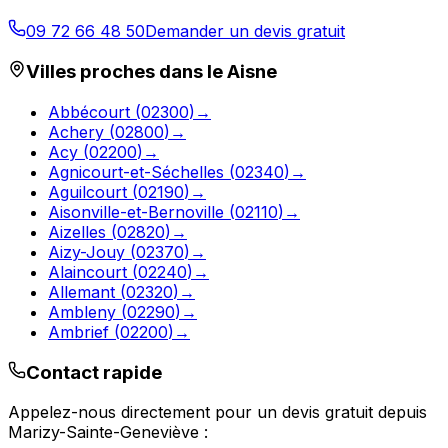
09 72 66 48 50
Demander un devis gratuit
Villes proches dans le
Aisne
Abbécourt
(
02300
)
→
Achery
(
02800
)
→
Acy
(
02200
)
→
Agnicourt-et-Séchelles
(
02340
)
→
Aguilcourt
(
02190
)
→
Aisonville-et-Bernoville
(
02110
)
→
Aizelles
(
02820
)
→
Aizy-Jouy
(
02370
)
→
Alaincourt
(
02240
)
→
Allemant
(
02320
)
→
Ambleny
(
02290
)
→
Ambrief
(
02200
)
→
Contact rapide
Appelez-nous directement pour un devis gratuit depuis
Marizy-Sainte-Geneviève
: