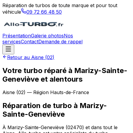
Réparation de turbos de toute marque et pour tout
véhicule
09 72 66 48 50
Présentation
Galerie photos
Nos
services
Contact
Demande de rappel
Retour au
Aisne
(
02
)
Votre turbo réparé à Marizy-Sainte-
Geneviève et alentours
Aisne
(
02
) — Région
Hauts-de-France
Réparation de turbo
à
Marizy-
Sainte-Geneviève
À Marizy-Sainte-Geneviève (02470) et dans tout le