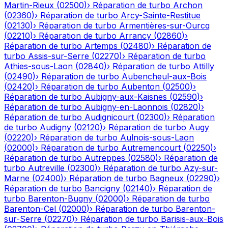
Martin-Rieux
(
02500
)
›
Réparation de turbo
Archon
(
02360
)
›
Réparation de turbo
Arcy-Sainte-Restitue
(
02130
)
›
Réparation de turbo
Armentières-sur-Ourcq
(
02210
)
›
Réparation de turbo
Arrancy
(
02860
)
›
Réparation de turbo
Artemps
(
02480
)
›
Réparation de
turbo
Assis-sur-Serre
(
02270
)
›
Réparation de turbo
Athies-sous-Laon
(
02840
)
›
Réparation de turbo
Attilly
(
02490
)
›
Réparation de turbo
Aubencheul-aux-Bois
(
02420
)
›
Réparation de turbo
Aubenton
(
02500
)
›
Réparation de turbo
Aubigny-aux-Kaisnes
(
02590
)
›
Réparation de turbo
Aubigny-en-Laonnois
(
02820
)
›
Réparation de turbo
Audignicourt
(
02300
)
›
Réparation
de turbo
Audigny
(
02120
)
›
Réparation de turbo
Augy
(
02220
)
›
Réparation de turbo
Aulnois-sous-Laon
(
02000
)
›
Réparation de turbo
Autremencourt
(
02250
)
›
Réparation de turbo
Autreppes
(
02580
)
›
Réparation de
turbo
Autreville
(
02300
)
›
Réparation de turbo
Azy-sur-
Marne
(
02400
)
›
Réparation de turbo
Bagneux
(
02290
)
›
Réparation de turbo
Bancigny
(
02140
)
›
Réparation de
turbo
Barenton-Bugny
(
02000
)
›
Réparation de turbo
Barenton-Cel
(
02000
)
›
Réparation de turbo
Barenton-
sur-Serre
(
02270
)
›
Réparation de turbo
Barisis-aux-Bois