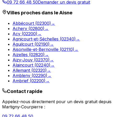
09 72 66 48 50
Demander un devis gratuit
Villes proches dans le
Aisne
Abbécourt
(
02300
)
→
Achery
(
02800
)
→
Acy
(
02200
)
→
Agnicourt-et-Séchelles
(
02340
)
→
Aguilcourt
(
02190
)
→
Aisonville-et-Bernoville
(
02110
)
→
Aizelles
(
02820
)
→
Aizy-Jouy
(
02370
)
→
Alaincourt
(
02240
)
→
Allemant
(
02320
)
→
Ambleny
(
02290
)
→
Ambrief
(
02200
)
→
Contact rapide
Appelez-nous directement pour un devis gratuit depuis
Martigny-Courpierre
:
09 72 66 48 50