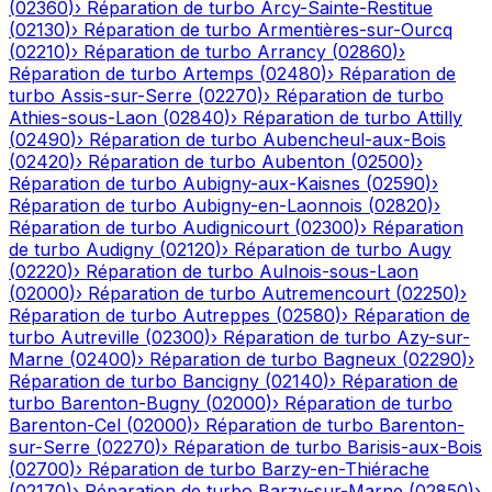
(
02360
)
›
Réparation de turbo
Arcy-Sainte-Restitue
(
02130
)
›
Réparation de turbo
Armentières-sur-Ourcq
(
02210
)
›
Réparation de turbo
Arrancy
(
02860
)
›
Réparation de turbo
Artemps
(
02480
)
›
Réparation de
turbo
Assis-sur-Serre
(
02270
)
›
Réparation de turbo
Athies-sous-Laon
(
02840
)
›
Réparation de turbo
Attilly
(
02490
)
›
Réparation de turbo
Aubencheul-aux-Bois
(
02420
)
›
Réparation de turbo
Aubenton
(
02500
)
›
Réparation de turbo
Aubigny-aux-Kaisnes
(
02590
)
›
Réparation de turbo
Aubigny-en-Laonnois
(
02820
)
›
Réparation de turbo
Audignicourt
(
02300
)
›
Réparation
de turbo
Audigny
(
02120
)
›
Réparation de turbo
Augy
(
02220
)
›
Réparation de turbo
Aulnois-sous-Laon
(
02000
)
›
Réparation de turbo
Autremencourt
(
02250
)
›
Réparation de turbo
Autreppes
(
02580
)
›
Réparation de
turbo
Autreville
(
02300
)
›
Réparation de turbo
Azy-sur-
Marne
(
02400
)
›
Réparation de turbo
Bagneux
(
02290
)
›
Réparation de turbo
Bancigny
(
02140
)
›
Réparation de
turbo
Barenton-Bugny
(
02000
)
›
Réparation de turbo
Barenton-Cel
(
02000
)
›
Réparation de turbo
Barenton-
sur-Serre
(
02270
)
›
Réparation de turbo
Barisis-aux-Bois
(
02700
)
›
Réparation de turbo
Barzy-en-Thiérache
(
02170
)
›
Réparation de turbo
Barzy-sur-Marne
(
02850
)
›