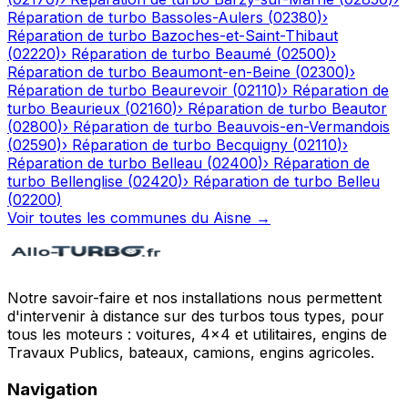
Réparation de turbo
Bassoles-Aulers
(
02380
)
›
Réparation de turbo
Bazoches-et-Saint-Thibaut
(
02220
)
›
Réparation de turbo
Beaumé
(
02500
)
›
Réparation de turbo
Beaumont-en-Beine
(
02300
)
›
Réparation de turbo
Beaurevoir
(
02110
)
›
Réparation de
turbo
Beaurieux
(
02160
)
›
Réparation de turbo
Beautor
(
02800
)
›
Réparation de turbo
Beauvois-en-Vermandois
(
02590
)
›
Réparation de turbo
Becquigny
(
02110
)
›
Réparation de turbo
Belleau
(
02400
)
›
Réparation de
turbo
Bellenglise
(
02420
)
›
Réparation de turbo
Belleu
(
02200
)
Voir toutes les communes du
Aisne
→
Notre savoir-faire et nos installations nous permettent
d'intervenir à distance sur des turbos tous types, pour
tous les moteurs : voitures, 4x4 et utilitaires, engins de
Travaux Publics, bateaux, camions, engins agricoles.
Navigation