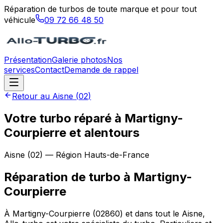
Réparation de turbos de toute marque et pour tout
véhicule
09 72 66 48 50
Présentation
Galerie photos
Nos
services
Contact
Demande de rappel
Retour au
Aisne
(
02
)
Votre turbo réparé à Martigny-
Courpierre et alentours
Aisne
(
02
) — Région
Hauts-de-France
Réparation de turbo
à
Martigny-
Courpierre
À Martigny-Courpierre (02860) et dans tout le Aisne,