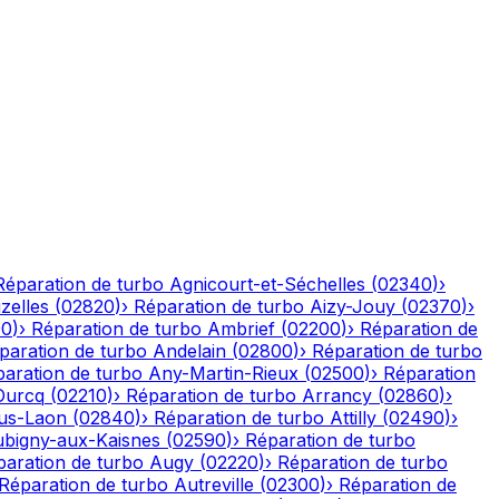
Réparation de turbo
Agnicourt-et-Séchelles
(
02340
)
›
izelles
(
02820
)
›
Réparation de turbo
Aizy-Jouy
(
02370
)
›
90
)
›
Réparation de turbo
Ambrief
(
02200
)
›
Réparation de
paration de turbo
Andelain
(
02800
)
›
Réparation de turbo
aration de turbo
Any-Martin-Rieux
(
02500
)
›
Réparation
Ourcq
(
02210
)
›
Réparation de turbo
Arrancy
(
02860
)
›
ous-Laon
(
02840
)
›
Réparation de turbo
Attilly
(
02490
)
›
bigny-aux-Kaisnes
(
02590
)
›
Réparation de turbo
paration de turbo
Augy
(
02220
)
›
Réparation de turbo
Réparation de turbo
Autreville
(
02300
)
›
Réparation de