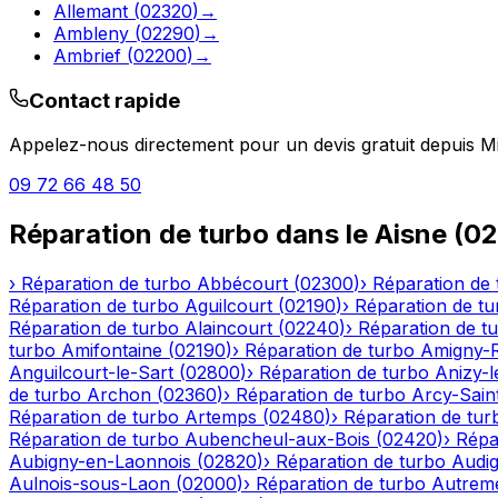
Allemant
(
02320
)
→
Ambleny
(
02290
)
→
Ambrief
(
02200
)
→
Contact rapide
Appelez-nous directement pour un devis gratuit depuis
Mi
09 72 66 48 50
Réparation de turbo
dans le
Aisne
(
02
›
Réparation de turbo
Abbécourt
(
02300
)
›
Réparation de 
Réparation de turbo
Aguilcourt
(
02190
)
›
Réparation de tu
Réparation de turbo
Alaincourt
(
02240
)
›
Réparation de t
turbo
Amifontaine
(
02190
)
›
Réparation de turbo
Amigny-
Anguilcourt-le-Sart
(
02800
)
›
Réparation de turbo
Anizy-
de turbo
Archon
(
02360
)
›
Réparation de turbo
Arcy-Sain
Réparation de turbo
Artemps
(
02480
)
›
Réparation de tur
Réparation de turbo
Aubencheul-aux-Bois
(
02420
)
›
Répa
Aubigny-en-Laonnois
(
02820
)
›
Réparation de turbo
Audig
Aulnois-sous-Laon
(
02000
)
›
Réparation de turbo
Autrem