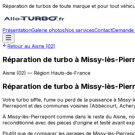
Réparation de turbos de toute marque et pour tout véhicu
Présentation
Galerie photos
Nos services
Contact
Demande 
Retour au
Aisne
(
02
)
Réparation de turbo à Missy-lès-Pier
Aisne
(
02
) — Région
Hauts-de-France
Réparation de turbo
à
Missy-lès-Pier
Votre turbo siffle, fume ou perd de la puissance à Missy-
Pierrepont et des communes voisines (Abbécourt, Achery, 
À Missy-lès-Pierrepont comme dans le reste du Aisne, nous 
reconditionné avec des pièces d'origine et testé avant expé
Plutôt que de comparer les garages de Missy-lès-Pierrepon