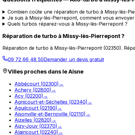
Combien coûte une réparation de turbo à Missy-lès-Pie
Je suis à Missy-lès-Pierrepont, comment vous envoye
Quels turbos réparez-vous à Missy-lès-Pierrepont ?
Réparation de turbo
à
Missy-lès-Pierrepont
?
Réparation de turbo
à
Missy-lès-Pierrepont
(
02350
).
Répa
09 72 66 48 50
Demander un devis gratuit
Villes proches dans le
Aisne
Abbécourt
(
02300
)
→
Achery
(
02800
)
→
Acy
(
02200
)
→
Agnicourt-et-Séchelles
(
02340
)
→
Aguilcourt
(
02190
)
→
Aisonville-et-Bernoville
(
02110
)
→
Aizelles
(
02820
)
→
Aizy-Jouy
(
02370
)
→
Alaincourt
(
02240
)
→