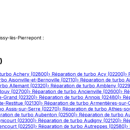
ssy-lès-Pierrepont
:
)
turbo
Achery
(
02800
)
›
Réparation de turbo
Acy
(
02200
)
›
rbo
Aisonville-et-Bernoville
(
02110
)
›
Réparation de turbo
A
urbo
Allemant
(
02320
)
›
Réparation de turbo
Ambleny
(
022
Rouy
(
02700
)
›
Réparation de turbo
Ancienville
(
02600
)
›
Ré
le-Grand
(
02320
)
›
Réparation de turbo
Annois
(
02480
)
›
Rép
te-Restitue
(
02130
)
›
Réparation de turbo
Armentières-sur-
bo
Assis-sur-Serre
(
02270
)
›
Réparation de turbo
Athies-s
ration de turbo
Aubenton
(
02500
)
›
Réparation de turbo
Au
nicourt
(
02300
)
›
Réparation de turbo
Audigny
(
02120
)
›
Ré
encourt
(
02250
)
›
Réparation de turbo
Autreppes
(
02580
)
›