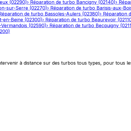
eux
(
02290
)
›
Réparation de turbo
Bancigny
(
02140
)
›
Répar
on-sur-Serre
(
02270
)
›
Réparation de turbo
Barisis-aux-Boi
Réparation de turbo
Bassoles-Aulers
(
02380
)
›
Réparation 
-en-Beine
(
02300
)
›
Réparation de turbo
Beaurevoir
(
0211
-Vermandois
(
02590
)
›
Réparation de turbo
Becquigny
(
021
200
)
ntervenir à distance sur des turbos tous types, pour tous le