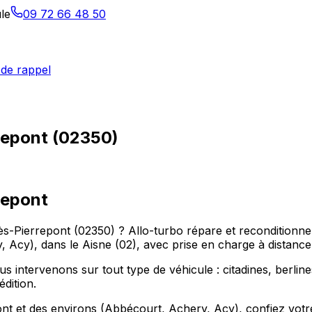
le
09 72 66 48 50
de rappel
repont (02350)
repont
lès-Pierrepont (02350) ? Allo-turbo répare et reconditionne
Acy), dans le Aisne (02), avec prise en charge à distance
intervenons sur tout type de véhicule : citadines, berlines
dition.
t et des environs (Abbécourt, Achery, Acy), confiez votre t