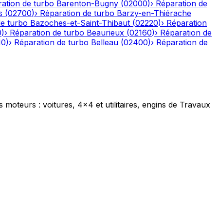
ation de turbo
Barenton-Bugny
(
02000
)
›
Réparation de
s
(
02700
)
›
Réparation de turbo
Barzy-en-Thiérache
de turbo
Bazoches-et-Saint-Thibaut
(
02220
)
›
Réparation
0
)
›
Réparation de turbo
Beaurieux
(
02160
)
›
Réparation de
10
)
›
Réparation de turbo
Belleau
(
02400
)
›
Réparation de
s moteurs : voitures, 4x4 et utilitaires, engins de Travaux