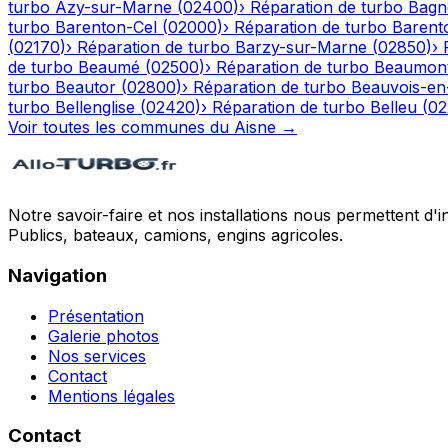
turbo
Azy-sur-Marne
(
02400
)
›
Réparation de turbo
Bagn
turbo
Barenton-Cel
(
02000
)
›
Réparation de turbo
Barent
(
02170
)
›
Réparation de turbo
Barzy-sur-Marne
(
02850
)
›
de turbo
Beaumé
(
02500
)
›
Réparation de turbo
Beaumont
turbo
Beautor
(
02800
)
›
Réparation de turbo
Beauvois-en
turbo
Bellenglise
(
02420
)
›
Réparation de turbo
Belleu
(
02
Voir toutes les communes du
Aisne
→
Notre savoir-faire et nos installations nous permettent d'i
Publics, bateaux, camions, engins agricoles.
Navigation
Présentation
Galerie photos
Nos services
Contact
Mentions légales
Contact