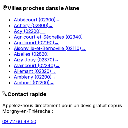
Villes proches dans le
Aisne
Abbécourt
(
02300
)
→
Achery
(
02800
)
→
Acy
(
02200
)
→
Agnicourt-et-Séchelles
(
02340
)
→
Aguilcourt
(
02190
)
→
Aisonville-et-Bernoville
(
02110
)
→
Aizelles
(
02820
)
→
Aizy-Jouy
(
02370
)
→
Alaincourt
(
02240
)
→
Allemant
(
02320
)
→
Ambleny
(
02290
)
→
Ambrief
(
02200
)
→
Contact rapide
Appelez-nous directement pour un devis gratuit depuis
Morgny-en-Thiérache
:
09 72 66 48 50