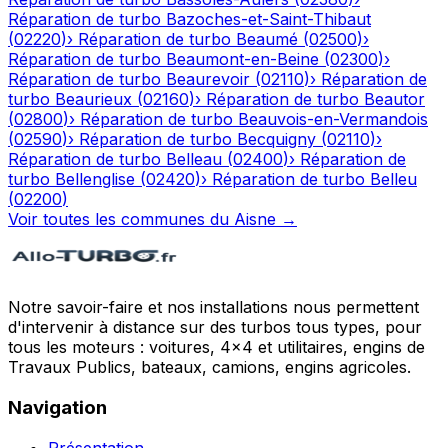
Réparation de turbo
Bazoches-et-Saint-Thibaut
(
02220
)
›
Réparation de turbo
Beaumé
(
02500
)
›
Réparation de turbo
Beaumont-en-Beine
(
02300
)
›
Réparation de turbo
Beaurevoir
(
02110
)
›
Réparation de
turbo
Beaurieux
(
02160
)
›
Réparation de turbo
Beautor
(
02800
)
›
Réparation de turbo
Beauvois-en-Vermandois
(
02590
)
›
Réparation de turbo
Becquigny
(
02110
)
›
Réparation de turbo
Belleau
(
02400
)
›
Réparation de
turbo
Bellenglise
(
02420
)
›
Réparation de turbo
Belleu
(
02200
)
Voir toutes les communes du
Aisne
→
Notre savoir-faire et nos installations nous permettent
d'intervenir à distance sur des turbos tous types, pour
tous les moteurs : voitures, 4x4 et utilitaires, engins de
Travaux Publics, bateaux, camions, engins agricoles.
Navigation
Présentation