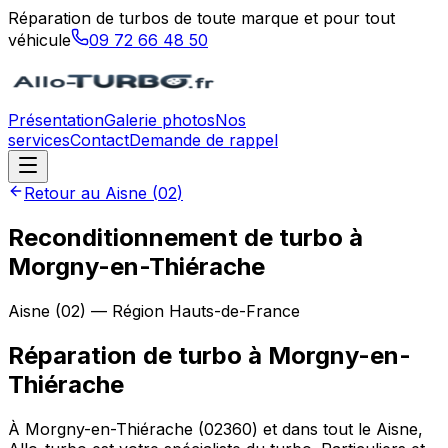
Réparation de turbos de toute marque et pour tout
véhicule
09 72 66 48 50
Présentation
Galerie photos
Nos
services
Contact
Demande de rappel
Retour au
Aisne
(
02
)
Reconditionnement de turbo à
Morgny-en-Thiérache
Aisne
(
02
) — Région
Hauts-de-France
Réparation de turbo
à
Morgny-en-
Thiérache
À Morgny-en-Thiérache (02360) et dans tout le Aisne,