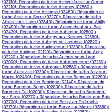
(
02130
)
›
Réparation de turbo
Armentières-sur-Ourcq
(
02210
)
›
Réparation de turbo
Arrancy
(
02860
)
›
Réparation de turbo
Artemps
(
02480
)
›
Réparation de
turbo
Assis-sur-Serre
(
02270
)
›
Réparation de turbo
Athies-sous-Laon
(
02840
)
›
Réparation de turbo
Attilly
(
02490
)
›
Réparation de turbo
Aubencheul-aux-Bois
(
02420
)
›
Réparation de turbo
Aubenton
(
02500
)
›
Réparation de turbo
Aubigny-aux-Kaisnes
(
02590
)
›
Réparation de turbo
Aubigny-en-Laonnois
(
02820
)
›
Réparation de turbo
Audignicourt
(
02300
)
›
Réparation
de turbo
Audigny
(
02120
)
›
Réparation de turbo
Augy
(
02220
)
›
Réparation de turbo
Aulnois-sous-Laon
(
02000
)
›
Réparation de turbo
Autremencourt
(
02250
)
›
Réparation de turbo
Autreppes
(
02580
)
›
Réparation de
turbo
Autreville
(
02300
)
›
Réparation de turbo
Azy-sur-
Marne
(
02400
)
›
Réparation de turbo
Bagneux
(
02290
)
›
Réparation de turbo
Bancigny
(
02140
)
›
Réparation de
turbo
Barenton-Bugny
(
02000
)
›
Réparation de turbo
Barenton-Cel
(
02000
)
›
Réparation de turbo
Barenton-
sur-Serre
(
02270
)
›
Réparation de turbo
Barisis-aux-Bois
(
02700
)
›
Réparation de turbo
Barzy-en-Thiérache
(
02170
)
›
Réparation de turbo
Barzy-sur-Marne
(
02850
)
›
Réparation de turbo
Bassoles-Aulers
(
02380
)
›