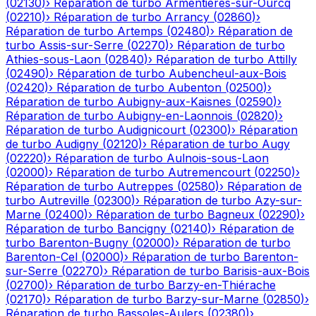
(
02130
)
›
Réparation de turbo
Armentières-sur-Ourcq
(
02210
)
›
Réparation de turbo
Arrancy
(
02860
)
›
Réparation de turbo
Artemps
(
02480
)
›
Réparation de
turbo
Assis-sur-Serre
(
02270
)
›
Réparation de turbo
Athies-sous-Laon
(
02840
)
›
Réparation de turbo
Attilly
(
02490
)
›
Réparation de turbo
Aubencheul-aux-Bois
(
02420
)
›
Réparation de turbo
Aubenton
(
02500
)
›
Réparation de turbo
Aubigny-aux-Kaisnes
(
02590
)
›
Réparation de turbo
Aubigny-en-Laonnois
(
02820
)
›
Réparation de turbo
Audignicourt
(
02300
)
›
Réparation
de turbo
Audigny
(
02120
)
›
Réparation de turbo
Augy
(
02220
)
›
Réparation de turbo
Aulnois-sous-Laon
(
02000
)
›
Réparation de turbo
Autremencourt
(
02250
)
›
Réparation de turbo
Autreppes
(
02580
)
›
Réparation de
turbo
Autreville
(
02300
)
›
Réparation de turbo
Azy-sur-
Marne
(
02400
)
›
Réparation de turbo
Bagneux
(
02290
)
›
Réparation de turbo
Bancigny
(
02140
)
›
Réparation de
turbo
Barenton-Bugny
(
02000
)
›
Réparation de turbo
Barenton-Cel
(
02000
)
›
Réparation de turbo
Barenton-
sur-Serre
(
02270
)
›
Réparation de turbo
Barisis-aux-Bois
(
02700
)
›
Réparation de turbo
Barzy-en-Thiérache
(
02170
)
›
Réparation de turbo
Barzy-sur-Marne
(
02850
)
›
Réparation de turbo
Bassoles-Aulers
(
02380
)
›