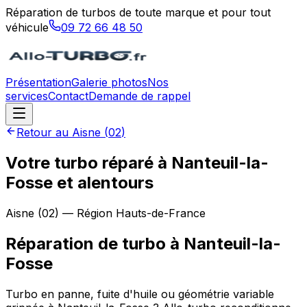
Réparation de turbos de toute marque et pour tout
véhicule
09 72 66 48 50
Présentation
Galerie photos
Nos
services
Contact
Demande de rappel
Retour au
Aisne
(
02
)
Votre turbo réparé à Nanteuil-la-
Fosse et alentours
Aisne
(
02
) — Région
Hauts-de-France
Réparation de turbo
à
Nanteuil-la-
Fosse
Turbo en panne, fuite d'huile ou géométrie variable