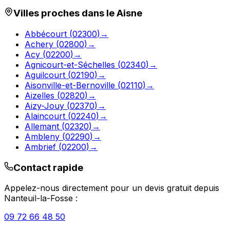
Villes proches dans le
Aisne
Abbécourt
(
02300
)
→
Achery
(
02800
)
→
Acy
(
02200
)
→
Agnicourt-et-Séchelles
(
02340
)
→
Aguilcourt
(
02190
)
→
Aisonville-et-Bernoville
(
02110
)
→
Aizelles
(
02820
)
→
Aizy-Jouy
(
02370
)
→
Alaincourt
(
02240
)
→
Allemant
(
02320
)
→
Ambleny
(
02290
)
→
Ambrief
(
02200
)
→
Contact rapide
Appelez-nous directement pour un devis gratuit depuis
Nanteuil-la-Fosse
:
09 72 66 48 50