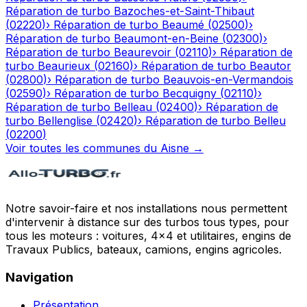
Réparation de turbo
Bazoches-et-Saint-Thibaut
(
02220
)
›
Réparation de turbo
Beaumé
(
02500
)
›
Réparation de turbo
Beaumont-en-Beine
(
02300
)
›
Réparation de turbo
Beaurevoir
(
02110
)
›
Réparation de
turbo
Beaurieux
(
02160
)
›
Réparation de turbo
Beautor
(
02800
)
›
Réparation de turbo
Beauvois-en-Vermandois
(
02590
)
›
Réparation de turbo
Becquigny
(
02110
)
›
Réparation de turbo
Belleau
(
02400
)
›
Réparation de
turbo
Bellenglise
(
02420
)
›
Réparation de turbo
Belleu
(
02200
)
Voir toutes les communes du
Aisne
→
Notre savoir-faire et nos installations nous permettent
d'intervenir à distance sur des turbos tous types, pour
tous les moteurs : voitures, 4x4 et utilitaires, engins de
Travaux Publics, bateaux, camions, engins agricoles.
Navigation
Présentation