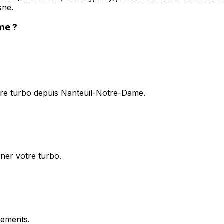
sne.
ame
?
tre turbo depuis Nanteuil-Notre-Dame.
nner votre turbo.
flements.