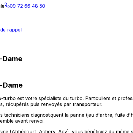
le
09 72 66 48 50
de rappel
re-Dame
e-Dame
o-turbo est votre spécialiste du turbo. Particuliers et p
s, récupérés puis renvoyés par transporteur.
 techniciens diagnostiquent la panne (jeu d'arbre, fuite d'hu
nsemble avant renvoi.
e (Abbécourt, Achery, Acy), vous bénéficiez du même serv