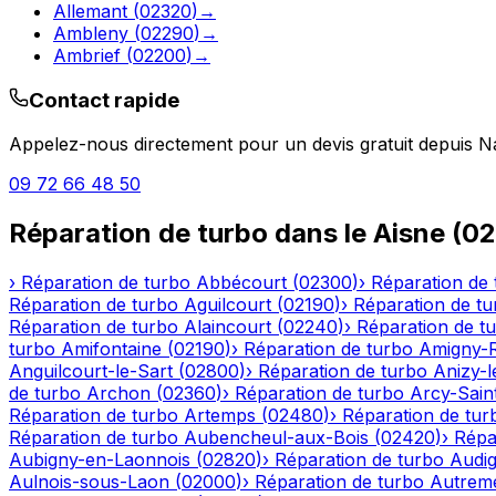
Allemant
(
02320
)
→
Ambleny
(
02290
)
→
Ambrief
(
02200
)
→
Contact rapide
Appelez-nous directement pour un devis gratuit depuis
N
09 72 66 48 50
Réparation de turbo
dans le
Aisne
(
02
›
Réparation de turbo
Abbécourt
(
02300
)
›
Réparation de 
Réparation de turbo
Aguilcourt
(
02190
)
›
Réparation de tu
Réparation de turbo
Alaincourt
(
02240
)
›
Réparation de t
turbo
Amifontaine
(
02190
)
›
Réparation de turbo
Amigny-
Anguilcourt-le-Sart
(
02800
)
›
Réparation de turbo
Anizy-
de turbo
Archon
(
02360
)
›
Réparation de turbo
Arcy-Sain
Réparation de turbo
Artemps
(
02480
)
›
Réparation de tur
Réparation de turbo
Aubencheul-aux-Bois
(
02420
)
›
Répa
Aubigny-en-Laonnois
(
02820
)
›
Réparation de turbo
Audig
Aulnois-sous-Laon
(
02000
)
›
Réparation de turbo
Autrem