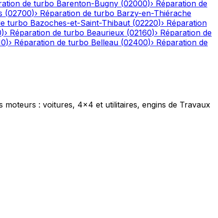
ation de turbo
Barenton-Bugny
(
02000
)
›
Réparation de
s
(
02700
)
›
Réparation de turbo
Barzy-en-Thiérache
de turbo
Bazoches-et-Saint-Thibaut
(
02220
)
›
Réparation
0
)
›
Réparation de turbo
Beaurieux
(
02160
)
›
Réparation de
10
)
›
Réparation de turbo
Belleau
(
02400
)
›
Réparation de
s moteurs : voitures, 4x4 et utilitaires, engins de Travaux