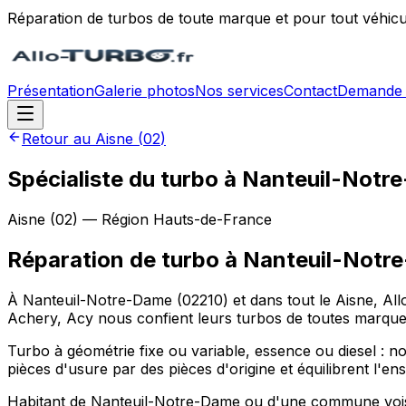
Réparation de turbos de toute marque et pour tout véhicu
Présentation
Galerie photos
Nos services
Contact
Demande 
Retour au
Aisne
(
02
)
Spécialiste du turbo à Nanteuil-Not
Aisne
(
02
) — Région
Hauts-de-France
Réparation de turbo
à
Nanteuil-Notr
À Nanteuil-Notre-Dame (02210) et dans tout le Aisne, All
Achery, Acy nous confient leurs turbos de toutes marque
Turbo à géométrie fixe ou variable, essence ou diesel : nos
pièces d'usure par des pièces d'origine et équilibrent l'e
Habitant de Nanteuil-Notre-Dame ou d'une commune voisin