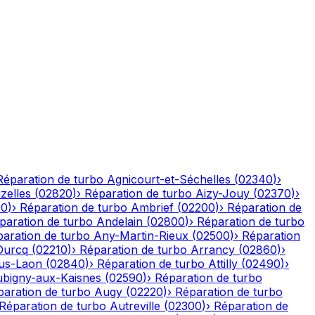
Réparation de turbo
Agnicourt-et-Séchelles
(
02340
)
›
izelles
(
02820
)
›
Réparation de turbo
Aizy-Jouy
(
02370
)
›
90
)
›
Réparation de turbo
Ambrief
(
02200
)
›
Réparation de
paration de turbo
Andelain
(
02800
)
›
Réparation de turbo
aration de turbo
Any-Martin-Rieux
(
02500
)
›
Réparation
Ourcq
(
02210
)
›
Réparation de turbo
Arrancy
(
02860
)
›
ous-Laon
(
02840
)
›
Réparation de turbo
Attilly
(
02490
)
›
bigny-aux-Kaisnes
(
02590
)
›
Réparation de turbo
paration de turbo
Augy
(
02220
)
›
Réparation de turbo
Réparation de turbo
Autreville
(
02300
)
›
Réparation de