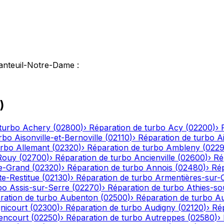
anteuil-Notre-Dame
:
)
turbo
Achery
(
02800
)
›
Réparation de turbo
Acy
(
02200
)
›
rbo
Aisonville-et-Bernoville
(
02110
)
›
Réparation de turbo
A
urbo
Allemant
(
02320
)
›
Réparation de turbo
Ambleny
(
022
Rouy
(
02700
)
›
Réparation de turbo
Ancienville
(
02600
)
›
Ré
le-Grand
(
02320
)
›
Réparation de turbo
Annois
(
02480
)
›
Rép
te-Restitue
(
02130
)
›
Réparation de turbo
Armentières-sur-
bo
Assis-sur-Serre
(
02270
)
›
Réparation de turbo
Athies-s
ration de turbo
Aubenton
(
02500
)
›
Réparation de turbo
Au
nicourt
(
02300
)
›
Réparation de turbo
Audigny
(
02120
)
›
Ré
encourt
(
02250
)
›
Réparation de turbo
Autreppes
(
02580
)
›