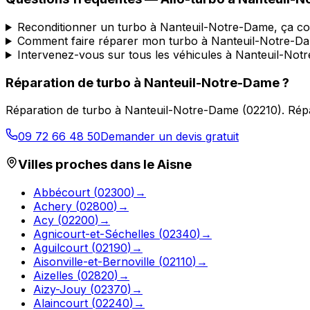
Reconditionner un turbo à Nanteuil-Notre-Dame, ça c
Comment faire réparer mon turbo à Nanteuil-Notre-D
Intervenez-vous sur tous les véhicules à Nanteuil-Not
Réparation de turbo
à
Nanteuil-Notre-Dame
?
Réparation de turbo
à
Nanteuil-Notre-Dame
(
02210
).
Répa
09 72 66 48 50
Demander un devis gratuit
Villes proches dans le
Aisne
Abbécourt
(
02300
)
→
Achery
(
02800
)
→
Acy
(
02200
)
→
Agnicourt-et-Séchelles
(
02340
)
→
Aguilcourt
(
02190
)
→
Aisonville-et-Bernoville
(
02110
)
→
Aizelles
(
02820
)
→
Aizy-Jouy
(
02370
)
→
Alaincourt
(
02240
)
→