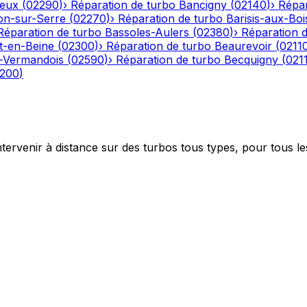
eux
(
02290
)
›
Réparation de turbo
Bancigny
(
02140
)
›
Répar
on-sur-Serre
(
02270
)
›
Réparation de turbo
Barisis-aux-Boi
Réparation de turbo
Bassoles-Aulers
(
02380
)
›
Réparation 
-en-Beine
(
02300
)
›
Réparation de turbo
Beaurevoir
(
0211
-Vermandois
(
02590
)
›
Réparation de turbo
Becquigny
(
021
200
)
ntervenir à distance sur des turbos tous types, pour tous le