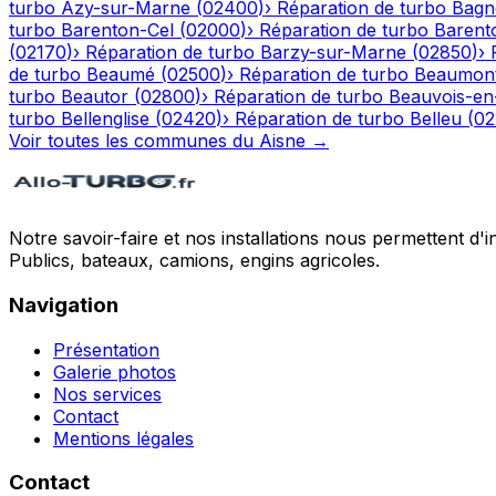
turbo
Azy-sur-Marne
(
02400
)
›
Réparation de turbo
Bagn
turbo
Barenton-Cel
(
02000
)
›
Réparation de turbo
Barent
(
02170
)
›
Réparation de turbo
Barzy-sur-Marne
(
02850
)
›
de turbo
Beaumé
(
02500
)
›
Réparation de turbo
Beaumont
turbo
Beautor
(
02800
)
›
Réparation de turbo
Beauvois-en
turbo
Bellenglise
(
02420
)
›
Réparation de turbo
Belleu
(
02
Voir toutes les communes du
Aisne
→
Notre savoir-faire et nos installations nous permettent d'i
Publics, bateaux, camions, engins agricoles.
Navigation
Présentation
Galerie photos
Nos services
Contact
Mentions légales
Contact