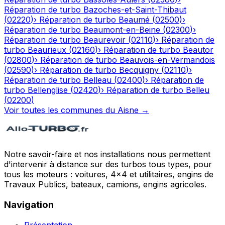
Réparation de turbo
Bazoches-et-Saint-Thibaut
(
02220
)
›
Réparation de turbo
Beaumé
(
02500
)
›
Réparation de turbo
Beaumont-en-Beine
(
02300
)
›
Réparation de turbo
Beaurevoir
(
02110
)
›
Réparation de
turbo
Beaurieux
(
02160
)
›
Réparation de turbo
Beautor
(
02800
)
›
Réparation de turbo
Beauvois-en-Vermandois
(
02590
)
›
Réparation de turbo
Becquigny
(
02110
)
›
Réparation de turbo
Belleau
(
02400
)
›
Réparation de
turbo
Bellenglise
(
02420
)
›
Réparation de turbo
Belleu
(
02200
)
Voir toutes les communes du
Aisne
→
Notre savoir-faire et nos installations nous permettent
d'intervenir à distance sur des turbos tous types, pour
tous les moteurs : voitures, 4x4 et utilitaires, engins de
Travaux Publics, bateaux, camions, engins agricoles.
Navigation
Présentation