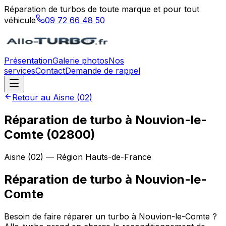
Réparation de turbos de toute marque et pour tout
véhicule
09 72 66 48 50
Présentation
Galerie photos
Nos
services
Contact
Demande de rappel
Retour au
Aisne
(
02
)
Réparation de turbo à Nouvion-le-
Comte (02800)
Aisne
(
02
) — Région
Hauts-de-France
Réparation de turbo
à
Nouvion-le-
Comte
Besoin de faire réparer un turbo à Nouvion-le-Comte ?