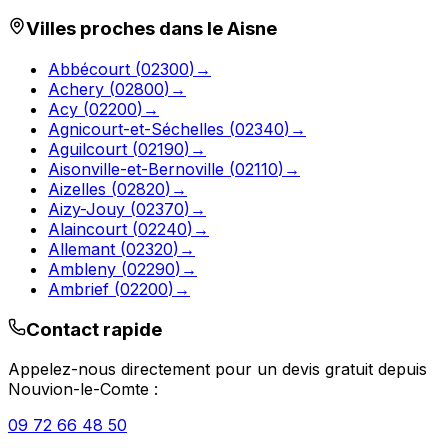
Villes proches dans le
Aisne
Abbécourt
(
02300
)
→
Achery
(
02800
)
→
Acy
(
02200
)
→
Agnicourt-et-Séchelles
(
02340
)
→
Aguilcourt
(
02190
)
→
Aisonville-et-Bernoville
(
02110
)
→
Aizelles
(
02820
)
→
Aizy-Jouy
(
02370
)
→
Alaincourt
(
02240
)
→
Allemant
(
02320
)
→
Ambleny
(
02290
)
→
Ambrief
(
02200
)
→
Contact rapide
Appelez-nous directement pour un devis gratuit depuis
Nouvion-le-Comte
:
09 72 66 48 50