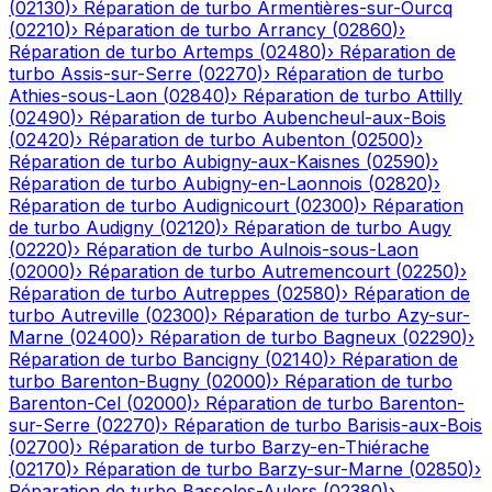
(
02130
)
›
Réparation de turbo
Armentières-sur-Ourcq
(
02210
)
›
Réparation de turbo
Arrancy
(
02860
)
›
Réparation de turbo
Artemps
(
02480
)
›
Réparation de
turbo
Assis-sur-Serre
(
02270
)
›
Réparation de turbo
Athies-sous-Laon
(
02840
)
›
Réparation de turbo
Attilly
(
02490
)
›
Réparation de turbo
Aubencheul-aux-Bois
(
02420
)
›
Réparation de turbo
Aubenton
(
02500
)
›
Réparation de turbo
Aubigny-aux-Kaisnes
(
02590
)
›
Réparation de turbo
Aubigny-en-Laonnois
(
02820
)
›
Réparation de turbo
Audignicourt
(
02300
)
›
Réparation
de turbo
Audigny
(
02120
)
›
Réparation de turbo
Augy
(
02220
)
›
Réparation de turbo
Aulnois-sous-Laon
(
02000
)
›
Réparation de turbo
Autremencourt
(
02250
)
›
Réparation de turbo
Autreppes
(
02580
)
›
Réparation de
turbo
Autreville
(
02300
)
›
Réparation de turbo
Azy-sur-
Marne
(
02400
)
›
Réparation de turbo
Bagneux
(
02290
)
›
Réparation de turbo
Bancigny
(
02140
)
›
Réparation de
turbo
Barenton-Bugny
(
02000
)
›
Réparation de turbo
Barenton-Cel
(
02000
)
›
Réparation de turbo
Barenton-
sur-Serre
(
02270
)
›
Réparation de turbo
Barisis-aux-Bois
(
02700
)
›
Réparation de turbo
Barzy-en-Thiérache
(
02170
)
›
Réparation de turbo
Barzy-sur-Marne
(
02850
)
›
Réparation de turbo
Bassoles-Aulers
(
02380
)
›